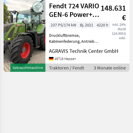
Fendt 724 VARIO
0040
148.631
GEN-6 Power+
€
Setting 2
237 PS/174 kW
Bj. 2021
4220 h
inkl. 19%
MwSt
124.900 €
Druckluftbremse,
exkl.
Kabinenfederung, Antrieb:
Allrad, gefederte
AGRAVIS Technik Center GmbH
Vorderachse 724 VARIO
GEN-6 (0010) gebr. AGCO/
49716 Meppen
Fendt-Allradschlepper
Traktoren / Fendt
3 Monate online
Gebrauchtmaschine
(0020) Kabine,
Klimananlage, Lüftung,