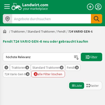
Angebote durchsuchen
/
Traktoren
/
Standard Traktoren
/
Fendt
/
724 VARIO GEN-6
Fendt 724 VARIO GEN-6 neu oder gebraucht kaufen
So wird auf Landwirt.com sortiert
Filter
x
x
x
x
Traktoren
Standard Traktoren
Fendt
x
x
724 Vario Gen 6
alle Filter löschen
Liste
Raster