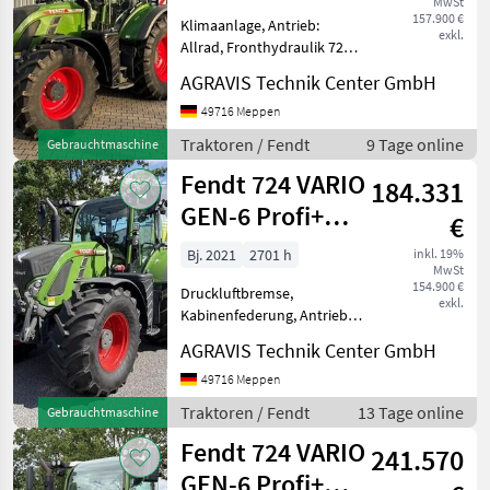
MwSt
1050
157.900 €
Klimaanlage, Antrieb:
Vario
exkl.
ProfiPlus
Allrad, Fronthydraulik 724
VARIO GEN-6 (0010) gebr.
209
AGRAVIS Technik Center GmbH
AGCO/Fendt
Vario
(Gen3)
AllradSchlepper 724 Vario
49716 Meppen
Power (0020) L011 Power
Traktoren / Fendt
9 Tage online
210
Gebrauchtmaschine
Setting2 (0030) K120
Vario
Fendt 724 VARIO
Frontkrafth
(Gen3)
184.331
GEN-6 Profi+
211
€
Vario
Setting2
Bj. 2021
2701 h
inkl. 19%
211
MwSt
Vario
154.900 €
Druckluftbremse,
(Gen3)
exkl.
Kabinenfederung, Antrieb:
211
Allrad, Fronthydraulik,
Vario F
AGRAVIS Technik Center GmbH
gefederte Vorderachse 724
(Gen3)
VARIO GEN-6 0010 gebr.
49716 Meppen
309
AGCO/ Fendt-
Traktoren / Fendt
13 Tage online
Gebrauchtmaschine
LSA
Allradschlepper 0020
Fendt 724 VARIO
Kabine, Klimanalage,
310
241.570
Vario
GEN-6 Profi+