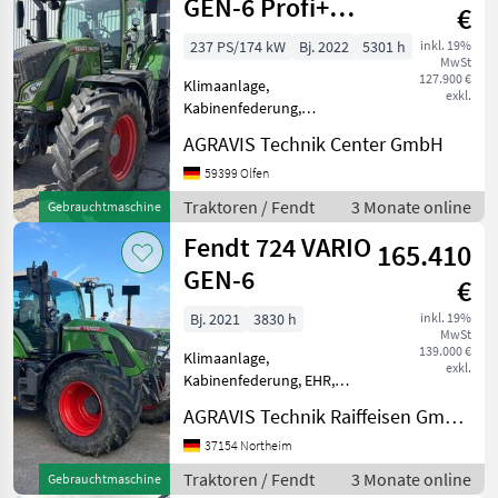
GEN-6 Profi+
€
Setting2
237 PS/174 kW
Bj. 2022
5301 h
inkl. 19%
MwSt
127.900 €
Klimaanlage,
exkl.
Kabinenfederung,
Fronthydraulik 724 VARIO
AGRAVIS Technik Center GmbH
GEN-6 0010 gebr. Fendt 724
Vario Gen 6 0020 Profi+
59399 Olfen
Setting2 0030
Traktoren / Fendt
3 Monate online
Gebrauchtmaschine
Kraftstoffvorfilter beheizt
Fendt 724 VARIO
0040 Oberlenker hyd
165.410
GEN-6
€
Bj. 2021
3830 h
inkl. 19%
MwSt
139.000 €
Klimaanlage,
exkl.
Kabinenfederung, EHR,
Fronthydraulik 724 VARIO
AGRAVIS Technik Raiffeisen GmbH, Northeim
GEN-6 0010 Fendt 724 Vario
Gen6 Grundschlepper 0020
37154 Northeim
Power+ Setting2 0030
Traktoren / Fendt
3 Monate online
Gebrauchtmaschine
Kraftstoffvorfilter beheizt