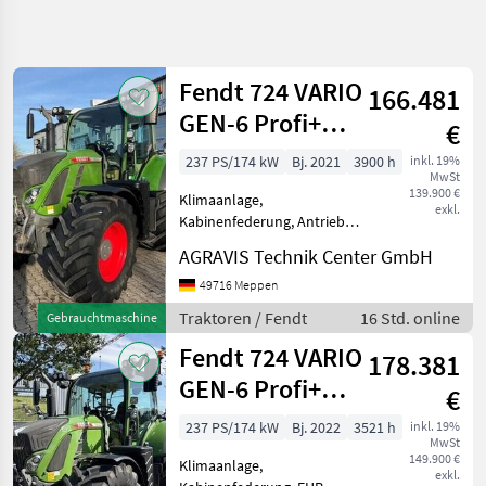
Suche
verfeinern
Fendt 724 VARIO
166.481
Kategorie
Land
Filter
5
GEN-6 Profi+
€
Setting 2
18
237 PS/174 kW
Bj. 2021
3900 h
inkl. 19%
AKTUELLER
Zurücksetzen
Ergebnisse
MwSt
PFAD
139.900 €
anzeigen
Klimaanlage,
exkl.
Landtechnik
Kabinenfederung, Antrieb:
Allrad, Fronthydraulik 724
Traktoren
AGRAVIS Technik Center GmbH
VARIO GEN-6 (0010) gebr.
Standard
Fendt Allradschlepper 724
49716 Meppen
Traktoren
Vario Profi Plus (0020) in
Traktoren / Fendt
16 Std. online
Gebrauchtmaschine
Serie, mit folgender Zusa
Fendt
Fendt 724 VARIO
178.381
724
Vario
GEN-6 Profi+
€
Gen 6
Setting 2
237 PS/174 kW
Bj. 2022
3521 h
inkl. 19%
KATEGORIE
MwSt
WÄHLEN
149.900 €
Klimaanlage,
exkl.