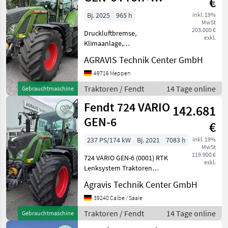
€
311
Setting 2
LSA
Bj. 2025
965 h
inkl. 19%
MwSt
Alle
203.000 €
Druckluftbremse,
anzeigen
exkl.
Klimaanlage,
Kabinenfederung, Antrieb:
MARKTPLATZ
AGRAVIS Technik Center GmbH
Allrad, Frontzapfwelle,
Fronthydraulik, gefederte
49716 Meppen
Marktplatz
Händlerangebote
Kleinanzeigen
Vorderachse 724 VARIO
Traktoren / Fendt
14 Tage online
Gebrauchtmaschine
GEN-6 0010 gebr. AGCO/
Fendt 724 VARIO
Fendt-Allradschleppe
142.681
GEN-6
€
237 PS/174 kW
Bj. 2021
7083 h
inkl. 19%
MwSt
119.900 €
724 VARIO GEN-6 (0001) RTK
exkl.
Lenksystem Traktoren
Standard Traktoren
Agravis Technik Center GmbH
39240 Calbe / Saale
Traktoren / Fendt
14 Tage online
Gebrauchtmaschine