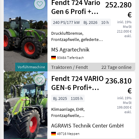
Fendt 724 Vario
252.280
Gen 6 Profi +
€
Setting 2
240 PS/177 kW
Bj. 2026
10 h
inkl. 19%
MwSt
212.000 €
Druckluftbremse,
exkl.
Frontzapfwelle, gefederte
Vorderachse, Luftsitz,
MS Agrartechnik
Fronthydraulik Fendt 724
Vario Gen6 Bj 2026 10 Bh
93464 Tiefenbach
Profi+ Setting2 1 Quick Start
Traktoren / Fendt
22 Tage online
Vorführmaschine
Spurführung RTK 1 Motor
Fendt 724 VARIO
236.810
GEN-6 Profi+
€
Setting2
Bj. 2025
1105 h
inkl. 19%
MwSt
199.000 €
Klimaanlage, EHR,
exkl.
Frontzapfwelle,
Fronthydraulik 724 VARIO
AGRAVIS Technik Center GmbH
GEN-6 0010 gebr. Fendt 724
Vario Gen 6 0020 Profi+
49716 Meppen