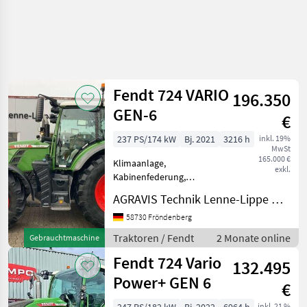
Fendt 724 VARIO
196.350
GEN-6
€
237 PS/174 kW
Bj. 2021
3216 h
inkl. 19%
MwSt
165.000 €
Klimaanlage,
exkl.
Kabinenfederung,
Fronthydraulik 724 VARIO
AGRAVIS Technik Lenne-Lippe GmbH
GEN-6 (0010) Fendt
Schlepper (0020) T765
58730 Fröndenberg
Fendt 724 Vario Gen6
Traktoren / Fendt
2 Monate online
Gebrauchtmaschine
Grundschlepper (0030)
Fendt 724 Vario
L041 Profi+ Setting2 (0040)
132.495
Power+ GEN 6
€
inkl. 21 %