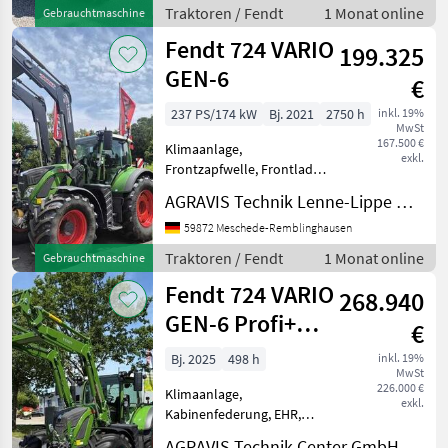
Setting2 0030 Lackierung
Traktoren / Fendt
1 Monat online
Gebrauchtmaschine
Nature 0040
Fendt 724 VARIO
Panoramakabine VisioP
199.325
GEN-6
€
237 PS/174 kW
Bj. 2021
2750 h
inkl. 19%
MwSt
167.500 €
Klimaanlage,
exkl.
Frontzapfwelle, Frontlader,
Fronthydraulik 724 VARIO
AGRAVIS Technik Lenne-Lippe GmbH
GEN-6 (0010) Fendt
Schlepper (0020) T765
59872 Meschede-Remblinghausen
Fendt 724 Vario Gen6
Traktoren / Fendt
1 Monat online
Gebrauchtmaschine
Grundschlepper (0030)
Fendt 724 VARIO
L041 Profi+ Settin
268.940
GEN-6 Profi+
€
Setting 2
Bj. 2025
498 h
inkl. 19%
MwSt
226.000 €
Klimaanlage,
exkl.
Kabinenfederung, EHR,
Frontzapfwelle,
AGRAVIS Technik Center GmbH