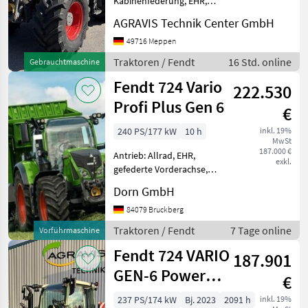
Kabinenfederung, EHR,
Fendt
Frontzapfwelle,
AGRAVIS Technik Center GmbH
Fronthydraulik 724 VARIO
John Deere
GEN-6 0010 gebr Fendt 724
49716 Meppen
Vario Gen 6 0020 Profi+
Traktoren / Fendt
16 Std. online
Gebrauchtmaschine
New Holland
Setting2 0030 Kabine
Fendt 724 Vario
Heizung Lüftung 0040
222.530
Steyr
Profi Plus Gen 6
€
Claas
240 PS/177 kW
10 h
inkl. 19%
MwSt
187.000 €
Antrieb: Allrad, EHR,
Massey Ferguson
exkl.
gefederte Vorderachse,
Höchstgeschwindigkeit in
Alle 48
Dorn GmbH
km/h: 50 km/h, Kriechgang,
anzeigen
Luftsitz, Plattform: Kabine,
84079 Bruckberg
Zapfwellendrehzahl:
MODELL
Traktoren / Fendt
7 Tage online
Vorführmaschine
540/540E/1000/1000E,
Fendt 724 VARIO
Fronth
187.901
GEN-6 Power
€
1050
Setting 2
Vario
237 PS/174 kW
Bj. 2023
2091 h
inkl. 19%