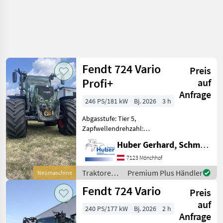
Fendt 724 Vario
Preis
Profi+
auf
Anfrage
246 PS/181 kW
Bj. 2026
3 h
Abgasstufe: Tier 5,
Zapfwellendrehzahl:
540/540E/1000/1000E,
Huber Gerhard, Schmiede und Landmaschinen GmbH.
Bolzengröße
Anhängevorrichtung (mm):
7123 Mönchhof
38mm, Aufladung:
Traktoren /
Premium Plus Händler
Neumaschine
Turbolader mit
Fendt
Fendt 724 Vario
Ladeluftkühlung,
Preis
Höchstgeschwindigkeit
auf
240 PS/177 kW
Bj. 2026
2 h
Anfrage