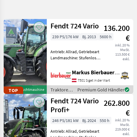
Suche
verfeinern
Fendt 724 Vario
136.200
Kategorie
Land
Filter
5
€
239 PS/176 kW
Bj. 2013
5600 h
196
inkl. 20 %
AKTUELLER
Zurücksetzen
Ergebnisse
MwSt.
Antrieb: Allrad, Getriebeart
PFAD
113.500 €
anzeigen
Landmaschine: Stufenloses
exkl.
Landtechnik
Getriebe, Plattform: Kabine,
Zapfwellendrehzahl:
Traktoren
Markus Bierbauer GmbH
540/540E/1000,
Standard
7501 Siget in der Wart
Höchstgeschwindigkeit in
Traktoren
km/h: 50 km/h, Oberlenker
Traktoren
Premium Gold Händler
TOP
Gebrauchtmaschine
Fendt
/ Fendt
Fendt 724 Vario
262.800
724
Vario
Profi+
€
KATEGORIE
246 PS/181 kW
Bj. 2024
550 h
inkl. 20 %
WÄHLEN
MwSt.
219.000 €
Antrieb: Allrad, Getriebeart
exkl.
Fendt