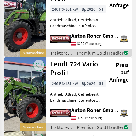
Anfrage
246 PS/181 kW
Bj. 2026
5 h
Antrieb: Allrad, Getriebeart
Landmaschine: Stufenloses
Getriebe, Plattform: Kabine,
Anton Roher GmbH (ACA Center Roher)
Zapfwellendrehzahl:
540/540E/1000/1000E,
3250 Wieselburg
Höchstgeschwindigkeit in
Traktoren
Premium Gold Händler
Neumaschine
km/h: 50 km/h, Aufla
/ Fendt
Fendt 724 Vario
Preis
Profi+
auf
Anfrage
246 PS/181 kW
Bj. 2026
5 h
Antrieb: Allrad, Getriebeart
Landmaschine: Stufenloses
Getriebe, Plattform: Kabine,
Anton Roher GmbH (ACA Center Roher)
Zapfwellendrehzahl:
540/540E/1000/1000E,
3250 Wieselburg
Höchstgeschwindigkeit in
Traktoren
Premium Gold Händler
Neumaschine
km/h: 50 km/h, Aufla
/ Fendt