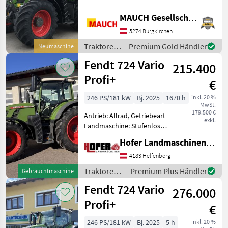
Getriebe, Plattform: Kabine,
Zapfwellendrehzahl:
MAUCH Gesellschaft m.b.H. & Co.KG
540/540E/1000,
5274 Burgkirchen
Höchstgeschwindigkeit in
km/h: 50 km/h, Aufladung:
Traktoren
Premium Gold Händler
Neumaschine
/ Fendt
Fendt 724 Vario
215.400
Profi+
€
246 PS/181 kW
Bj. 2025
1670 h
inkl. 20 %
MwSt.
179.500 €
Antrieb: Allrad, Getriebeart
exkl.
Landmaschine: Stufenloses
Getriebe, Plattform: Kabine,
Hofer Landmaschinen Handels GmbH.
Zapfwellendrehzahl:
540/540E/1000/1000E,
4183 Helfenberg
Höchstgeschwindigkeit in
Traktoren /
Premium Plus Händler
Gebrauchtmaschine
km/h: 50 km/h, Aufla
Fendt
Fendt 724 Vario
276.000
Profi+
€
246 PS/181 kW
Bj. 2025
5 h
inkl. 20 %