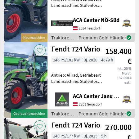
Landmaschine: Stufenloses
Getriebe, Plattform: Kabine,
Zapfwellendrehzahl:
ACA Center NÖ-Süd
540/540E/1000/1000E,
2524 Teesdorf
Höchstgeschwindigkeit in
km/h: 50 km/h, Aufla
Traktoren
Premium Gold Händler
Neumaschine
/ Fendt
Fendt 724 Vario
158.400
€
246 PS/181 kW
Bj. 2020
4879 h
inkl. 20 %
MwSt.
Antrieb: Allrad, Getriebeart
132.000 €
Landmaschine: Stufenloses
exkl.
Getriebe, Plattform: Kabine,
Zapfwellendrehzahl:
ACA Center Janu GmbH
540/540E/1000/1000E,
2201 Gerasdorf
Höchstgeschwindigkeit in
km/h: 50 km/h, Aufla
Traktoren
Premium Gold Händler
Gebrauchtmaschine
/ Fendt
Fendt 724 Vario
270.000
€
240 PS/177 kW
Bj. 2025
5 h