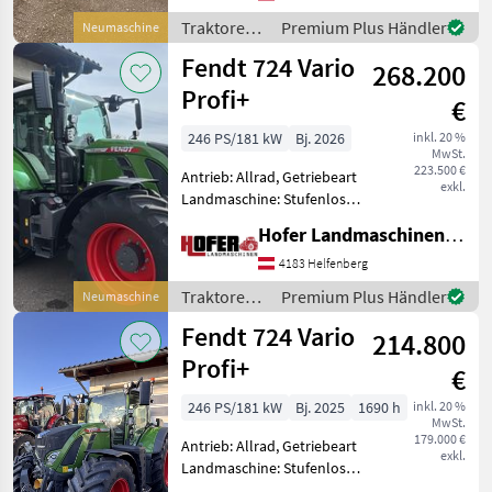
Höchstgeschwindigkeit in
Traktoren /
Premium Plus Händler
Neumaschine
km/h: 50 km/h, Aufla
Fendt
Fendt 724 Vario
268.200
Profi+
€
246 PS/181 kW
Bj. 2026
inkl. 20 %
MwSt.
223.500 €
Antrieb: Allrad, Getriebeart
exkl.
Landmaschine: Stufenloses
Getriebe, Plattform: Kabine,
Hofer Landmaschinen Handels GmbH.
Zapfwellendrehzahl:
540/540E/1000/1000E,
4183 Helfenberg
Höchstgeschwindigkeit in
Traktoren /
Premium Plus Händler
Neumaschine
km/h: 50 km/h, Aufla
Fendt
Fendt 724 Vario
214.800
Profi+
€
246 PS/181 kW
Bj. 2025
1690 h
inkl. 20 %
MwSt.
179.000 €
Antrieb: Allrad, Getriebeart
exkl.
Landmaschine: Stufenloses
Getriebe, Plattform: Kabine,