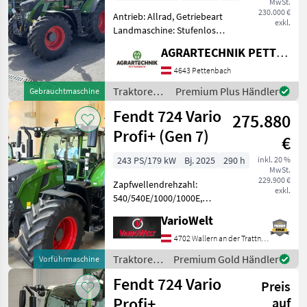
MwSt.
230.000 €
Antrieb: Allrad, Getriebeart
exkl.
Landmaschine: Stufenloses
Getriebe, Plattform: Kabine,
AGRARTECHNIK PETTENBACH GMBH
Zapfwellendrehzahl:
540/540E/1000/1000E,
4643 Pettenbach
Höchstgeschwindigkeit in
Traktoren /
Premium Plus Händler
Gebrauchtmaschine
km/h: 50 km/h, Aufla
Fendt
Fendt 724 Vario
275.880
Profi+ (Gen 7)
€
243 PS/179 kW
Bj. 2025
290 h
inkl. 20 %
MwSt.
229.900 €
Zapfwellendrehzahl:
exkl.
540/540E/1000/1000E,
Bolzengröße
VarioWelt
Anhängevorrichtung (mm):
38mm, Aufladung:
4702 Wallern an der Trattnach
Turbolader mit
Traktoren
Premium Gold Händler
Vorführmaschine
Ladeluftkühlung,
/ Fendt
Fendt 724 Vario
Höchstgeschwindigkeit in
Preis
km/h: 50 km/h, Ge
Profi+
auf