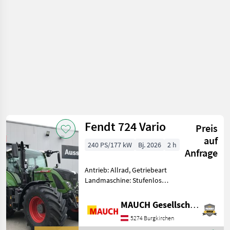
Fendt 724 Vario
Preis
auf
240 PS/177 kW
Bj. 2026
2 h
Anfrage
Antrieb: Allrad, Getriebeart
Landmaschine: Stufenloses
Getriebe, Plattform: Kabine,
Zapfwellendrehzahl:
MAUCH Gesellschaft m.b.H. & Co.KG
540/540E/1000,
5274 Burgkirchen
Höchstgeschwindigkeit in