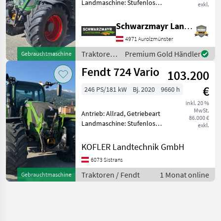
Landmaschine: Stufenloses
exkl.
Getriebe, Plattform: Kabine,
Zapfwellendrehzahl:
Schwarzmayr Landtechnik GmbH - Aurolzmünster
540/540E/1000,
4971 Aurolzmünster
Höchstgeschwindigkeit in
km/h: 50 km/h, Aufladung:
Traktoren
Premium Gold Händler
Gebrauchtmaschine
/ Fendt
Fendt 724 Vario
103.200
€
246 PS/181 kW
Bj. 2020
9660 h
inkl. 20 %
MwSt.
Antrieb: Allrad, Getriebeart
86.000 €
Landmaschine: Stufenloses
exkl.
Getriebe, Plattform: Kabine,
Zapfwellendrehzahl:
KOFLER Landtechnik GmbH
540/540E/1000/1000E,
6073 Sistrans
Höchstgeschwindigkeit in
km/h: 50 km/h, Aufla
Traktoren / Fendt
1 Monat online
Gebrauchtmaschine