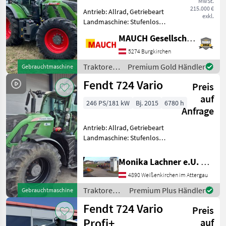
MwSt.
Vario
215.000 €
Antrieb: Allrad, Getriebeart
Profi+
exkl.
Landmaschine: Stufenloses
724
Getriebe, Plattform: Kabine,
Vario
MAUCH Gesellschaft m.b.H. & Co.KG
Zapfwellendrehzahl:
Profi
540/540E/1000/1000E,
5274 Burgkirchen
Höchstgeschwindigkeit in
MARKTPLATZ
Traktoren
Premium Gold Händler
Gebrauchtmaschine
km/h: 50 km/h, Aufla
/ Fendt
Fendt 724 Vario
Marktplatz
Händlerangebote
Kleinanzeigen
Preis
auf
246 PS/181 kW
Bj. 2015
6780 h
Anfrage
Antrieb: Allrad, Getriebeart
Landmaschine: Stufenloses
Getriebe, Plattform: Kabine,
Zapfwellendrehzahl:
Monika Lachner e.U. Maschinenhandel
540/540E/1000/1000E,
4890 Weißenkirchen im Attergau
Höchstgeschwindigkeit in
km/h: 50 km/h, Aufla
Traktoren /
Premium Plus Händler
Gebrauchtmaschine
Fendt
Fendt 724 Vario
Preis
Profi+
auf