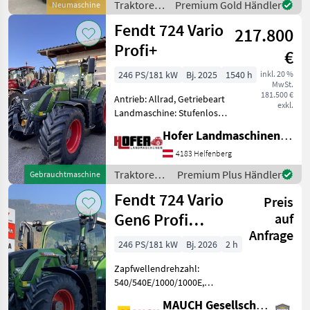
km/h: 50 km/h, Aufladung:
Traktoren
Premium Gold Händler
Neumaschine
/ Fendt
Fendt 724 Vario
217.800
Profi+
€
246 PS/181 kW
Bj. 2025
1540 h
inkl. 20 %
MwSt.
181.500 €
Antrieb: Allrad, Getriebeart
exkl.
Landmaschine: Stufenloses
Getriebe, Plattform: Kabine,
Hofer Landmaschinen Handels GmbH.
Zapfwellendrehzahl:
540/540E/1000/1000E,
4183 Helfenberg
Höchstgeschwindigkeit in
Traktoren /
Premium Plus Händler
Gebrauchtmaschine
km/h: 50 km/h, Aufla
Fendt
Fendt 724 Vario
Preis
Gen6 Profi
auf
Anfrage
Setting2
246 PS/181 kW
Bj. 2026
2 h
Zapfwellendrehzahl:
540/540E/1000/1000E,
Anhängevorrichtung:
MAUCH Gesellschaft m.b.H. & Co.KG, Eben
automatisch,