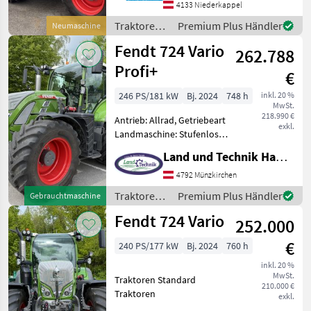
540/540E/1000/1000E,
4133 Niederkappel
Höchstgeschwindigkeit in
Traktoren /
Premium Plus Händler
Neumaschine
km/h: 50 km/h, Aufla
Fendt
Fendt 724 Vario
262.788
Profi+
€
246 PS/181 kW
Bj. 2024
748 h
inkl. 20 %
MwSt.
218.990 €
Antrieb: Allrad, Getriebeart
exkl.
Landmaschine: Stufenloses
Getriebe, Plattform: Kabine,
Land und Technik HandelsgesmbH
Zapfwellendrehzahl:
540/540E/1000/1000E,
4792 Münzkirchen
Höchstgeschwindigkeit in
Traktoren /
Premium Plus Händler
Gebrauchtmaschine
km/h: 50 km/h, Aufla
Fendt
Fendt 724 Vario
252.000
€
240 PS/177 kW
Bj. 2024
760 h
inkl. 20 %
MwSt.
Traktoren Standard
210.000 €
Traktoren
exkl.