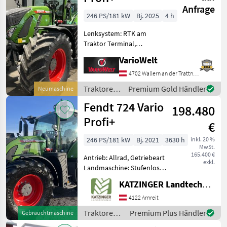
Anfrage
246 PS/181 kW
Bj. 2025
4 h
Lenksystem: RTK am
Traktor Terminal,
Zapfwellendrehzahl:
VarioWelt
540/540E/1000/1000E,
Anhängevorrichtung:
4702 Wallern an der Trattnach
automatisch,
Traktoren
Premium Gold Händler
Neumaschine
Kreuzsteuerhebel:
/ Fendt
Fendt 724 Vario
elektrisch, Oberlenker
198.480
hinten: hydraulis
Profi+
€
246 PS/181 kW
Bj. 2021
3630 h
inkl. 20 %
MwSt.
165.400 €
Antrieb: Allrad, Getriebeart
exkl.
Landmaschine: Stufenloses
Getriebe, Plattform: Kabine,
KATZINGER Landtechnik GmbH
Zapfwellendrehzahl:
540/540E/1000/1000E,
4122 Arnreit
Höchstgeschwindigkeit in
Traktoren /
Premium Plus Händler
Gebrauchtmaschine
km/h: 50 km/h, Aufla
Fendt