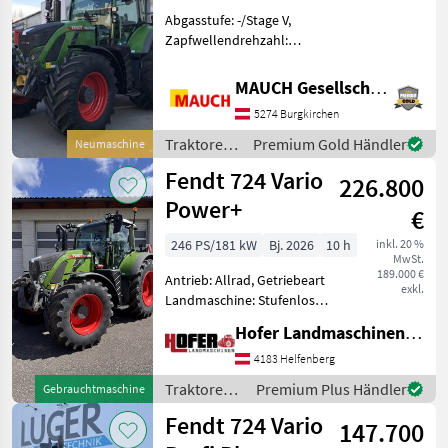
Abgasstufe: -/Stage V,
Zapfwellendrehzahl:
540/540E/1000,
Bolzengröße
MAUCH Gesellschaft m.b.H. & Co.KG
Anhängevorrichtung (mm):
5274 Burgkirchen
38mm, Aufladung:
Turbolader mit
Traktoren
Premium Gold Händler
Neumaschine
Ladeluftkühlung,
/ Fendt
Fendt 724 Vario
Höchstgeschwindigkeit in
226.800
Power+
€
246 PS/181 kW
Bj. 2026
10 h
inkl. 20 %
MwSt.
189.000 €
Antrieb: Allrad, Getriebeart
exkl.
Landmaschine: Stufenloses
Getriebe, Plattform: Kabine,
Hofer Landmaschinen Handels GmbH.
Zapfwellendrehzahl:
540/540E/1000/1000E,
4183 Helfenberg
Höchstgeschwindigkeit in
Traktoren /
Premium Plus Händler
Gebrauchtmaschine
km/h: 50 km/h, Aufla
Fendt
Fendt 724 Vario
147.700