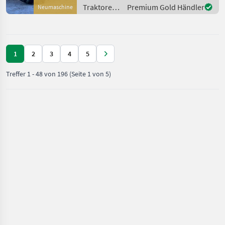
Höchstgeschwindigkeit in
Traktoren
Premium Gold Händler
Neumaschine
km/h: 50 km/h, Aufla
/ Fendt
1
2
3
4
5
Treffer
1
-
48
von
196
(Seite 1 von 5)