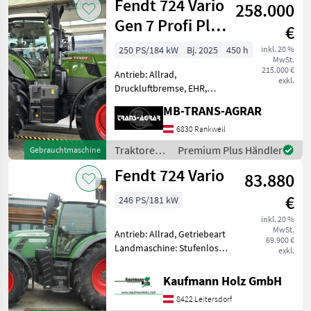
Fendt 724 Vario
258.000
Gen 7 Profi Plus
€
Baugleich 728
250 PS/184 kW
Bj. 2025
450 h
inkl. 20 %
MwSt.
215.000 €
Antrieb: Allrad,
exkl.
Druckluftbremse, EHR,
Frontzapfwelle, gefederte
MB-TRANS-AGRAR
Vorderachse,
Höchstgeschwindigkeit in
6830 Rankweil
km/h: 50 km/h, Kriechgang,
Traktoren /
Premium Plus Händler
Gebrauchtmaschine
Luftsitz, Plattform: Kabine,
Fendt
Fendt 724 Vario
Zapfwellendrehz
83.880
€
246 PS/181 kW
inkl. 20 %
MwSt.
Antrieb: Allrad, Getriebeart
69.900 €
Landmaschine: Stufenloses
exkl.
Getriebe, Plattform: Kabine,
Zapfwellendrehzahl:
Kaufmann Holz GmbH
540/540E/1000/1000E,
8422 Leitersdorf
Höchstgeschwindigkeit in