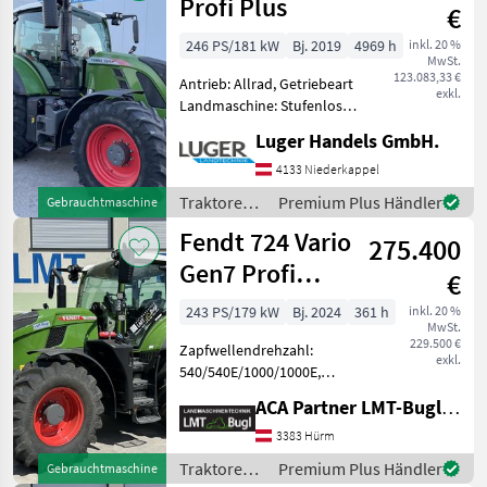
Profi Plus
€
246 PS/181 kW
Bj. 2019
4969 h
inkl. 20 %
MwSt.
123.083,33 €
Antrieb: Allrad, Getriebeart
exkl.
Landmaschine: Stufenloses
Getriebe, Plattform: Kabine,
Luger Handels GmbH.
Zapfwellendrehzahl:
540/540E/1000/1000E,
4133 Niederkappel
Höchstgeschwindigkeit in
Traktoren /
Premium Plus Händler
Gebrauchtmaschine
km/h: 50 km/h, Aufla
Fendt
Fendt 724 Vario
275.400
Gen7 Profi
€
Setting 2
243 PS/179 kW
Bj. 2024
361 h
inkl. 20 %
MwSt.
229.500 €
Zapfwellendrehzahl:
exkl.
540/540E/1000/1000E,
Bolzengröße
ACA Partner LMT-Bugl GmbH
Anhängevorrichtung (mm):
38mm, Aufladung:
3383 Hürm
Turbolader mit
Traktoren /
Premium Plus Händler
Gebrauchtmaschine
Ladeluftkühlung,