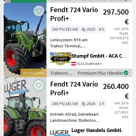
/ Fendt
Fendt 724 Vario
297.500
Profi+
€
246 PS/181 kW
Bj. 2025
8 h
inkl. 20 %
MwSt.
247.916,67 €
Lenksystem: RTK am
exkl.
Traktor Terminal,
Zapfwellendrehzahl:
Stumpf GmbH - ACA Center Stumpf
540/540E/1000/1000E,
Anhängevorrichtung:
9131 Grafenstein
automatisch,
Traktoren /
Premium Plus Händler
Neumaschine
Kreuzsteuerhebel:
Fendt
Fendt 724 Vario
elektrisch, Oberlenker
260.400
hinten: hydraulis
Profi+
€
246 PS/181 kW
Bj. 2026
1 h
inkl. 20 %
MwSt.
217.000 €
Antrieb: Allrad, Getriebeart
exkl.
Landmaschine: Stufenloses
Getriebe, Plattform: Kabine,
Luger Handels GmbH.
Zapfwellendrehzahl: