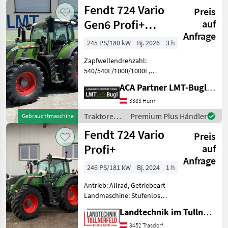
Fendt
Fendt 724 Vario
Höchstgeschwindigkeit in
Preis
km/h: 50 km/h, Ge
Gen6 Profi+
auf
Anfrage
Setting2
245 PS/180 kW
Bj. 2026
3 h
Zapfwellendrehzahl:
540/540E/1000/1000E,
Bolzengröße
ACA Partner LMT-Bugl GmbH
Anhängevorrichtung (mm):
38mm, Aufladung:
3383 Hürm
Turbolader mit
Traktoren /
Premium Plus Händler
Gebrauchtmaschine
Ladeluftkühlung,
Fendt
Fendt 724 Vario
Höchstgeschwindigkeit in
Preis
km/h: 50 km/h, Ge
Profi+
auf
Anfrage
246 PS/181 kW
Bj. 2024
1 h
Antrieb: Allrad, Getriebeart
Landmaschine: Stufenloses
Getriebe, Plattform: Kabine,
Landtechnik im Tullnerfeld Wilhelm Bayerl GmbH
Zapfwellendrehzahl:
540/540E/1000/1000E,
3452 Trasdorf