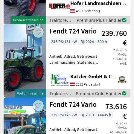
Hofer Landmaschinen Handels GmbH.
Zapfwellendrehzahl:
540/540E/1000/1000E,
4183 Helfenberg
Höchstgeschwindigkeit in
Traktoren /
Premium Plus Händler
Gebrauchtmaschine
km/h: 50 km/h, Aufla
Fendt
Fendt 724 Vario
239.760
€
246 PS/181 kW
Bj. 2024
800 h
inkl. 20 %
MwSt.
Antrieb: Allrad, Getriebeart
199.800 €
Landmaschine: Stufenloses
exkl.
Getriebe, Plattform: Kabine,
Zapfwellendrehzahl:
Katzler GmbH & Co.KG.
540/540E/1000/1000E,
2232 Parbasdorf
Höchstgeschwindigkeit in
km/h: 50 km/h, Aufla
Traktoren
Premium Gold Händler
Vorführmaschine
/ Fendt
Fendt 724 Vario
73.616
€
239 PS/176 kW
Bj. 2013
14495 h
inkl. 20 %
MwSt.
Antrieb: Allrad, Getriebeart
61.346,67 €