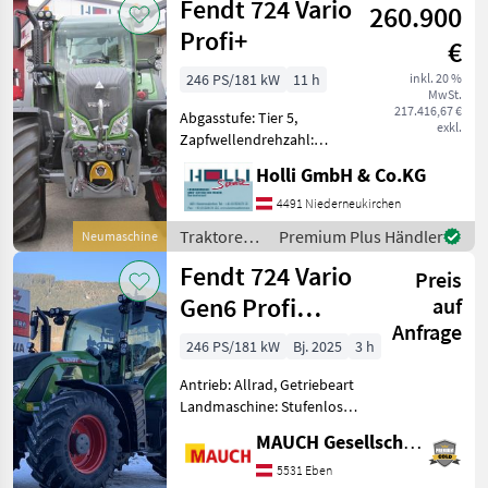
Fendt 724 Vario
260.900
Profi+
€
246 PS/181 kW
11 h
inkl. 20 %
MwSt.
217.416,67 €
Abgasstufe: Tier 5,
exkl.
Zapfwellendrehzahl:
540/540E/1000/1000E,
Holli GmbH & Co.KG
Bolzengröße
Anhängevorrichtung (mm):
4491 Niederneukirchen
38mm, Aufladung:
Traktoren /
Premium Plus Händler
Neumaschine
Turbolader mit
Fendt
Fendt 724 Vario
Ladeluftkühlung,
Preis
Höchstgeschwindigkeit
Gen6 Profi
auf
Anfrage
Setting 2
246 PS/181 kW
Bj. 2025
3 h
Antrieb: Allrad, Getriebeart
Landmaschine: Stufenloses
Getriebe, Plattform: Kabine,
MAUCH Gesellschaft m.b.H. & Co.KG, Eben
Zapfwellendrehzahl:
540/540E/1000/1000E,
5531 Eben