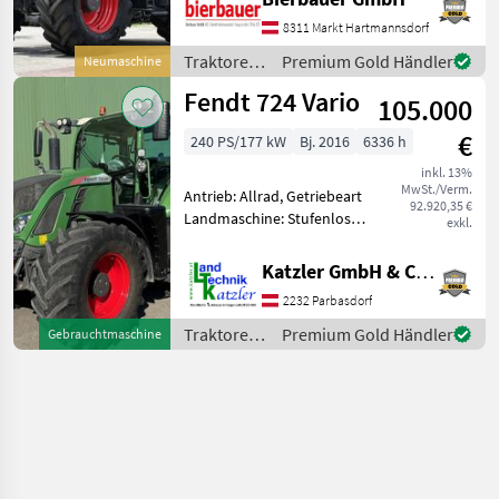
Zapfwellendrehzahl:
540/540E/1000/1000E,
8311 Markt Hartmannsdorf
Höchstgeschwindigkeit in
Traktoren
Premium Gold Händler
Neumaschine
km/h: 50 km/h, Aufla
/ Fendt
Fendt 724 Vario
105.000
€
240 PS/177 kW
Bj. 2016
6336 h
inkl. 13%
MwSt./Verm.
Antrieb: Allrad, Getriebeart
92.920,35 €
Landmaschine: Stufenloses
exkl.
Getriebe, Plattform: Kabine,
Zapfwellendrehzahl:
Katzler GmbH & Co.KG.
540/540E/1000,
2232 Parbasdorf
Höchstgeschwindigkeit in
km/h: 50 km/h, Aufladung:
Traktoren
Premium Gold Händler
Gebrauchtmaschine
/ Fendt