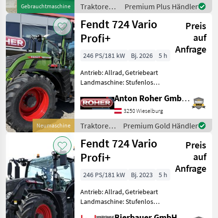
km/h: 50 km/h, Aufla
Traktoren /
Premium Plus Händler
Gebrauchtmaschine
Fendt
Fendt 724 Vario
Preis
Profi+
auf
Anfrage
246 PS/181 kW
Bj. 2026
5 h
Antrieb: Allrad, Getriebeart
Landmaschine: Stufenloses
Getriebe, Plattform: Kabine,
Anton Roher GmbH (ACA Center Roher)
Zapfwellendrehzahl:
540/540E/1000/1000E,
3250 Wieselburg
Höchstgeschwindigkeit in
Traktoren
Premium Gold Händler
Neumaschine
km/h: 50 km/h, Aufla
/ Fendt
Fendt 724 Vario
Preis
Profi+
auf
Anfrage
246 PS/181 kW
Bj. 2023
5 h
Antrieb: Allrad, Getriebeart
Landmaschine: Stufenloses
Getriebe, Plattform: Kabine,
Bierbauer GmbH