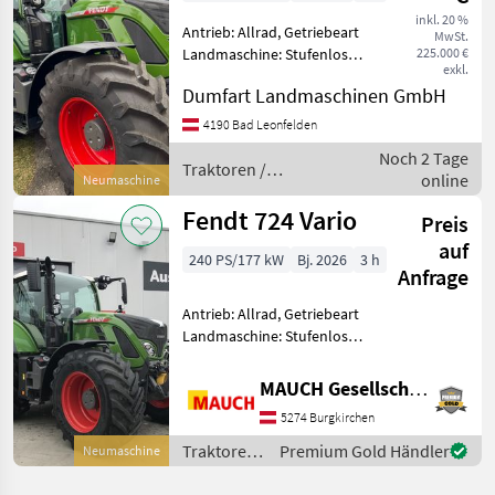
inkl. 20 %
Antrieb: Allrad, Getriebeart
MwSt.
Landmaschine: Stufenloses
225.000 €
exkl.
Getriebe, Plattform: Kabine,
Dumfart Landmaschinen GmbH
Zapfwellendrehzahl:
540/540E/1000/1000E,
4190 Bad Leonfelden
Höchstgeschwindigkeit in
Noch 2 Tage
km/h: 50 km/h, Aufla
Traktoren /
online
Neumaschine
Fendt
Fendt 724 Vario
Preis
auf
240 PS/177 kW
Bj. 2026
3 h
Anfrage
Antrieb: Allrad, Getriebeart
Landmaschine: Stufenloses
Getriebe, Plattform: Kabine,
Zapfwellendrehzahl:
MAUCH Gesellschaft m.b.H. & Co.KG
540/540E/1000,
5274 Burgkirchen
Höchstgeschwindigkeit in
km/h: 50 km/h, Aufladung:
Traktoren
Premium Gold Händler
Neumaschine
/ Fendt