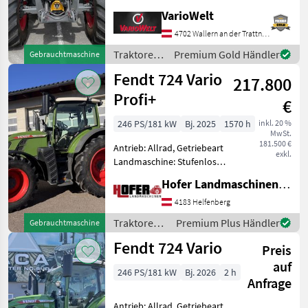
VarioWelt
4702 Wallern an der Trattnach
Traktoren
Premium Gold Händler
Gebrauchtmaschine
/ Fendt
Fendt 724 Vario
217.800
Profi+
€
246 PS/181 kW
Bj. 2025
1570 h
inkl. 20 %
MwSt.
181.500 €
Antrieb: Allrad, Getriebeart
exkl.
Landmaschine: Stufenloses
Getriebe, Plattform: Kabine,
Hofer Landmaschinen Handels GmbH.
Zapfwellendrehzahl:
540/540E/1000/1000E,
4183 Helfenberg
Höchstgeschwindigkeit in
Traktoren /
Premium Plus Händler
Gebrauchtmaschine
km/h: 50 km/h, Aufla
Fendt
Fendt 724 Vario
Preis
auf
246 PS/181 kW
Bj. 2026
2 h
Anfrage
Antrieb: Allrad, Getriebeart