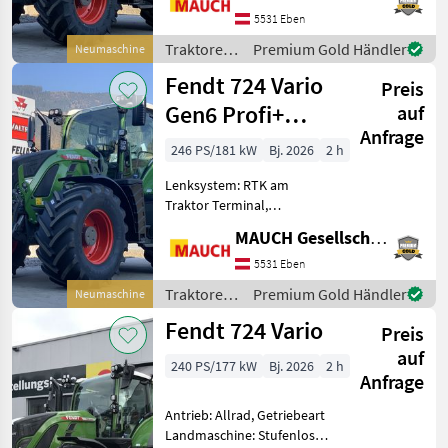
Kreuzsteuerhebel:
5531 Eben
elektrisch, Oberlenker
Traktoren
Premium Gold Händler
Neumaschine
hinten: hydraulisch,
/ Fendt
Fendt 724 Vario
Bolzengröße
Preis
Anhängevorrichtung (m
Gen6 Profi+
auf
Anfrage
Setting2
246 PS/181 kW
Bj. 2026
2 h
Lenksystem: RTK am
Traktor Terminal,
Zapfwellendrehzahl:
MAUCH Gesellschaft m.b.H. & Co.KG, Eben
540/540E/1000/1000E,
Anhängevorrichtung:
5531 Eben
automatisch,
Traktoren
Premium Gold Händler
Neumaschine
Kreuzsteuerhebel:
/ Fendt
Fendt 724 Vario
elektrisch, Oberlenker
Preis
hinten: hydraulis
auf
240 PS/177 kW
Bj. 2026
2 h
Anfrage
Antrieb: Allrad, Getriebeart
Landmaschine: Stufenloses