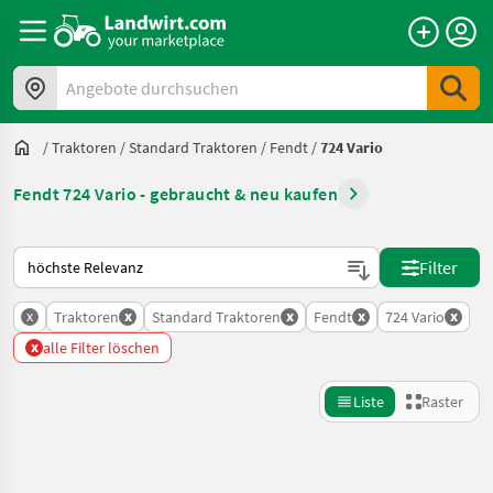
Angebote durchsuchen
/
Traktoren
/
Standard Traktoren
/
Fendt
/
724 Vario
Fendt 724 Vario - gebraucht & neu kaufen
So wird auf Landwirt.com sortiert
Filter
x
x
x
x
x
Traktoren
Standard Traktoren
Fendt
724 Vario
x
alle Filter löschen
Liste
Raster