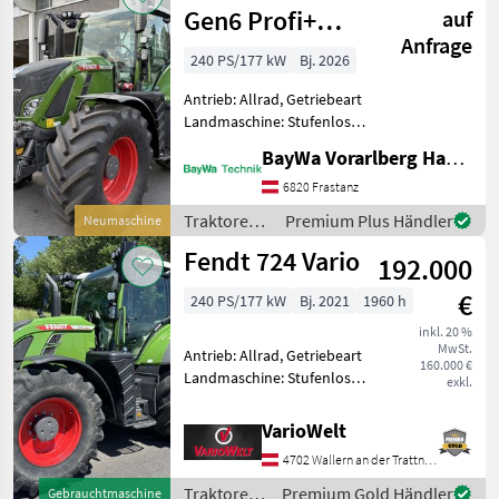
Gen6 Profi+
auf
Anfrage
Setting2
240 PS/177 kW
Bj. 2026
Antrieb: Allrad, Getriebeart
Landmaschine: Stufenloses
Getriebe, Plattform: Kabine,
BayWa Vorarlberg HandelsGmbH BayWa Technik
Höchstgeschwindigkeit in
km/h: 50 km/h, Aufladung:
6820 Frastanz
Turbolader, Bolzengröße
Traktoren /
Premium Plus Händler
Neumaschine
Anhängevorr
Fendt
Fendt 724 Vario
192.000
€
240 PS/177 kW
Bj. 2021
1960 h
inkl. 20 %
MwSt.
Antrieb: Allrad, Getriebeart
160.000 €
Landmaschine: Stufenloses
exkl.
Getriebe, Plattform: Kabine,
Zapfwellendrehzahl:
VarioWelt
540/540E/1000/1000E,
4702 Wallern an der Trattnach
Höchstgeschwindigkeit in
km/h: 50 km/h, Aufla
Traktoren
Premium Gold Händler
Gebrauchtmaschine