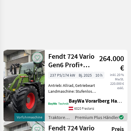
Fendt 724 Vario
264.000
Gen6 Profi+
€
Setting2
237 PS/174 kW
Bj. 2025
10 h
inkl. 20 %
MwSt.
220.000 €
Antrieb: Allrad, Getriebeart
exkl.
Landmaschine: Stufenloses
Getriebe, Plattform: Kabine,
BayWa Vorarlberg HandelsGmbH BayWa Technik
Zapfwellendrehzahl:
540/540E/1000/1000E,
6820 Frastanz
Höchstgeschwindigkeit in
Traktoren /
Premium Plus Händler
Vorführmaschine
km/h: 50 km/h, Aufla
Fendt
Fendt 724 Vario
Preis