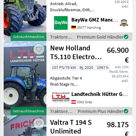
230.420 €
Antrieb: Allrad,
exkl.
Druckluftbremse, EHR,
gefederte Vorderachse,
BayWa GMZ Manching
Kriechgang, Fronthydraulik
Ausstattung: - Profi Plus-
85077 Manching
Setting 1 - RTK Spurführung
Traktoren
Premium Gold Händler
Gebrauchtmaschine
- Grip Assistent- Isobus -
/ Fendt
New Holland
66.900
T5.110 Electro
€
Command
107 PS/79 kW
Bj. 2020
1987 h
inkl. 13%
MwSt./Verm.
59.203,54 €
Abgasstufe: Tier 4
exkl.
final/Stage IV,
Zapfwellendrehzahl:
Landtechnik Hütter GmbH & Co KG
540/540E/1000, Aufladung:
Turbolader mit
8342 Gnas
Ladeluftkühlung,
Traktoren /
Premium Plus Händler
Gebrauchtmaschine
Höchstgeschwindigkeit in
New
Valtra T 194 S
km/h: 40 km/h, Getriebeart
98.175
Holland
Land
Unlimited
€