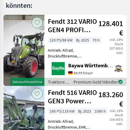
könnten:
1050
Vario
ProfiPlus
Fendt 312 VARIO
128.401
209
GEN4 PROFI
Vario
€
(Gen3)
SET2
120 PS/88 kW
Bj. 2025
70 h
inkl. 19%
210
MwSt
Vario
107.900 €
Antrieb: Allrad,
(Gen3)
exkl.
Druckluftbremse,
211
Frontzapfwelle, gefederte
Baywa Württemberg
Vario
Vorderachse,
Höchstgeschwindigkeit in
89155 Erbach
211
Vario
km/h: 40 km/h, Luftsitz,
Traktoren
Premium Gold Händler
Gebrauchtmaschine
(Gen3)
Fronthydraulik Die
/ Fendt
Fendt 516 VARIO
Maschine steht an unserem
211
183.260
Bay
Vario F
GEN3 Power
(Gen3)
€
Plus
309
160 PS/118 kW
Bj. 2023
1090 h
inkl. 19%
LSA
MwSt
154.000 €
Antrieb: Allrad,
310
exkl.
Druckluftbremse, EHR,
Vario