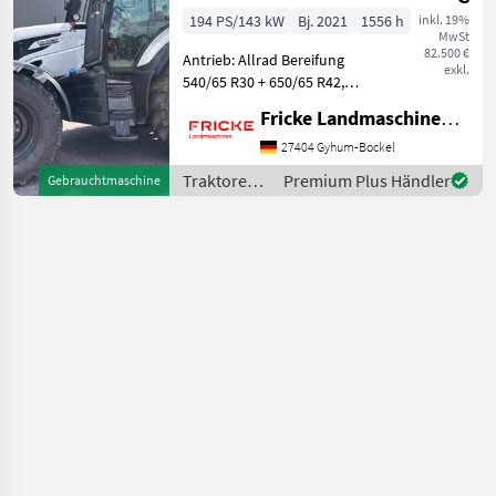
194 PS/143 kW
Bj. 2021
1556 h
inkl. 19%
MwSt
82.500 €
Antrieb: Allrad Bereifung
exkl.
540/65 R30 + 650/65 R42,
Frontkraftheber,
Fricke Landmaschinen GmbH
Frontzapfwelle, gefederte
Vorderachse, mechanische
27404 Gyhum-Bockel
Kabinenfederung,
Traktoren /
Premium Plus Händler
Gebrauchtmaschine
Heckwischer, 4x dw.
Valtra
Steuerger