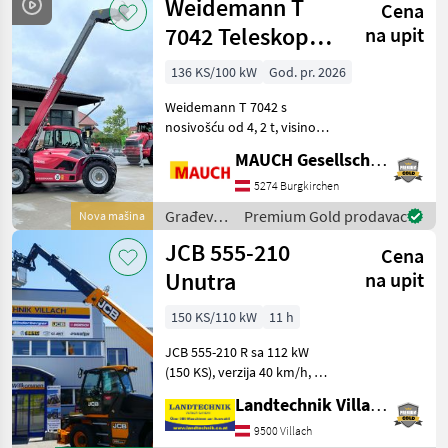
Weidemann T
Zylind
Cena
Dieci
7042 Teleskopski
na upit
utovarivač
136 KS/100 kW
God. pr. 2026
Weidemann T 7042 s
nosivošću od 4, 2 t, visinom
dizanja od 7 m, 4-
MAUCH Gesellschaft m.b.H. & Co.KG
cilindričnim Perkins
motorom, radnom težinom
5274 Burgkirchen
od cca. 7650 kg,
Građevinski
Premium Gold prodavac
Nova mašina
hidrostatskim pogonom, 20
strojevi /
JCB 555-210
km/h (30 km/
Cena
Weidemann
Unutra
na upit
150 KS/110 kW
11 h
JCB 555-210 R sa 112 kW
(150 KS), verzija 40 km/h, 7"
ekran za upravljanje
Landtechnik Villach GmbH
opterećenjem s
automatskim
9500 Villach