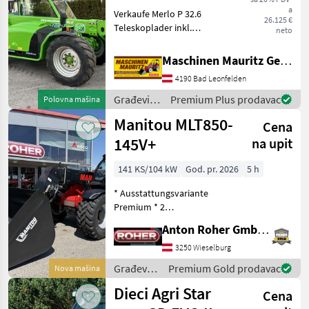
a
Verkaufe Merlo P 32.6
26.125 €
Teleskoplader inkl.
neto
hydraulischer
Werkzeugverriegelung, 4
Maschinen Mauritz GesmbH
Zylinder Deutz Motor mit
4190 Bad Leonfelden
Turbo, Breitreifen,
Hydrostatischer
Građevinski
Premium Plus prodavac
Polovna mašina
Fahrantrieb mit Kardanwe
strojevi /
Manitou MLT850-
Cena
Merlo
145V+
na upit
141 KS/104 kW
God. pr. 2026
5 h
* Ausstattungsvariante
Premium * 2
Hydraulikventile am
Anton Roher GmbH (ACA Center Roher)
Schnellwechsler * hydr.
Geräteverriegelung * LED
3250 Wieselburg
Arbeitsscheinwerfer *
Građevinski
Premium Gold prodavac
Nova mašina
Klimaanlage mit Heizung *
strojevi /
Dieci Agri Star
Luftgefe
Cena
Manitou