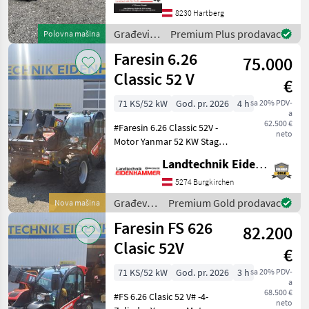
besichtigen bei #LT-Profi
8230 Hartberg
GmbH
Građevinski
Premium Plus prodavac
Polovna mašina
#LandtechnikFürProfis
strojevi /
Faresin 6.26
75.000
Deutz
Fahr
Classic 52 V
€
71 KS/52 kW
God. pr. 2026
4 h
sa 20% PDV-
a
62.500 €
#Faresin 6.26 Classic 52V -
neto
Motor Yanmar 52 KW Stage
V -hydrostatisches Getreibe
Landtechnik Eidenhammer GmbH
30 km/h -Euroaufnahme
mit Schnellwechselsystem -
5274 Burgkirchen
Lasthaken drehbar -man.
Građevinski
Premium Gold prodavac
Nova mašina
Ventilbl
strojevi /
Faresin FS 626
82.200
Faresin
Clasic 52V
€
71 KS/52 kW
God. pr. 2026
3 h
sa 20% PDV-
a
68.500 €
#FS 6.26 Clasic 52 V# -4-
neto