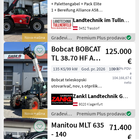
+ Palettengabel + Pack Elite
1 + Bereifung Alliance A585
460/70 R24 + Elektrischer
Landtechnik im Tullnerfeld Wilhelm Bayerl GmbH
beheizbarer Sitz + Easy
Connect System ECS +
3452 Trasdorf
Intelligente Hydraulik +
Građevinski
Premium Plus prodavac
Nova mašina
Regene
strojevi /
Bobcat BOBCAT
125.000
Manitou
TL 38.70 HF AGRI
€
3*
135 KS/99 kW
God. pr. 2026
100 h
sa 20% PDV-
a
104.166,67 €
Bobcat teleskopski
neto
utovarivač, nov, s otprilike
70 radnih sati Dostupno
Zankl Landtechnik GmbH
odmah po posebnoj cijeni!
... 3 godine originalnog
9020 Klagenfurt
tvorničkog jamstva Bobcat -
Građevinski
Premium Plus prodavac
Nova mašina
od datuma kup
strojevi /
Manitou MLT 635
71.400
Bobcat
- 140
€