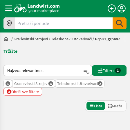
Pretraži ponude
/
Građevinski Strojevi
/
Teleskopski Utovarivači
/
Grp89_grp482
Tržište
Način na koji sortira Landwirt.com
Filteri
1
x
x
x
Gradevinski Strojevi
Teleskopski Utovarivaci
x
Obriši sve filtere
Lista
Mreža