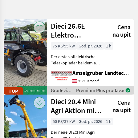
Precizirajte
pretragu
Dieci 26.6E
Cena
Kategorija
Država
Filteri
3
Elektro
na upit
Teleskoplader
Prikaži
75 KS/55 kW
God. pr. 2026
1 h
TRENUTNA
Resetuj
316
mit
PUTANJA
rezultata
Der erste vollelektrische
Österreichpaket
Izgradnja
Teleskoplader bei dem an
wirklich alles gedacht
Gradevinski
Amselgruber Landtechnik GmbH
wurde - MADE BY DIECI!
Strojevi
AKTION: DIECI 26.6 E
5121 Tarsdorf
Teleskopski
Elektro Mini Agri NEU mit
Utovarivaci
Građevinski
Premium Plus prodavac
TOP
Polovna mašina
Österreichpaket (TOP
strojevi /
Dieci 20.4 Mini
IZABERITE
Cena
Dieci
KATEGORIJU
Agri Aktion mit
na upit
Dieci
77
Österreichpaket
50 KS/37 kW
God. pr. 2026
1 h
JCB
46
Der neue DIECI Mini Agri