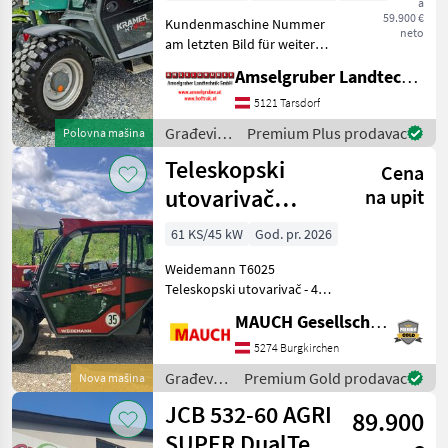
a
Betriebsstunden
59.900 €
Kundenmaschine Nummer
neto
am letzten Bild für weitere
Infos Kunden kontaktieren
Amselgruber Landtechnik GmbH
Kramer KT 276 in TOP
Zustand Erhöhte Kabine
5121 Tarsdorf
Bibload Reifen 400/70 R 20
Građevinski
Premium Plus prodavac
Polovna mašina
Zusätzliche A
strojevi /
Teleskopski
Cena
Kramer
utovarivač
na upit
Weidemann
61 KS/45 kW
God. pr. 2026
T6025
Weidemann T6025
Teleskopski utovarivač - 4-
cilindrični Perkins motor -
MAUCH Gesellschaft m.b.H. & Co.KG
61 KS (75 KS opcionalno) -
Kabina s grijanjem i
5274 Burgkirchen
ventilacijom - LED radna
Građevinski
Premium Gold prodavac
Nova mašina
svjetla (1 sprijeda
strojevi /
JCB 532-60 AGRI
89.900
Weidemann
SUPER DualTec