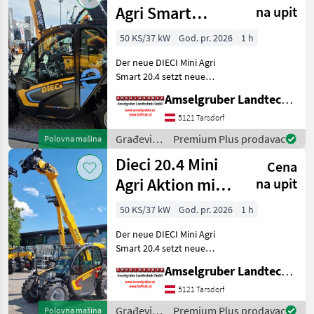
Agri Smart
na upit
ELEKTRO
50 KS/37 kW
God. pr. 2026
1 h
Teleskoplader
Der neue DIECI Mini Agri
TOP
Smart 20.4 setzt neue
Maßstäbe auf dem Mini-
Amselgruber Landtechnik GmbH
Teleskopladermarkt. 100 %
Elektro! -Größte Kabine
5121 Tarsdorf
(Baugleich vom Modell 26.6
Građevinski
Premium Plus prodavac
Polovna mašina
Mini Agri) -Echt
strojevi /
Dieci 20.4 Mini
Cena
Dieci
Agri Aktion mit
na upit
Österreichpaket
50 KS/37 kW
God. pr. 2026
1 h
Der neue DIECI Mini Agri
Smart 20.4 setzt neue
Maßstäbe auf dem Mini-
Amselgruber Landtechnik GmbH
Teleskopladermarkt. Stufe
5 Motor - -Größte Kabine
5121 Tarsdorf
(Baugleich vom Modell 26.6
Građevinski
Premium Plus prodavac
Polovna mašina