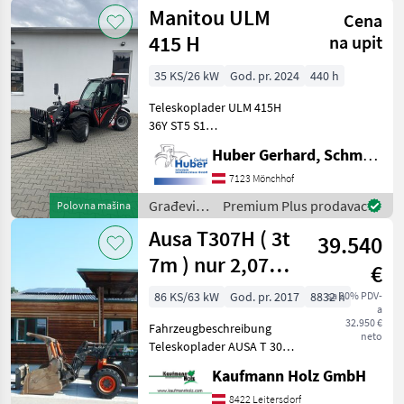
strojevi /
Manitou ULM
Cena
Claas
415 H
na upit
35 KS/26 kW
God. pr. 2024
440 h
Teleskoplader ULM 415H
36Y ST5 S1
SERIENAUSSTATTUNG
Huber Gerhard, Schmiede und Landmaschinen GmbH.
Fester Teleskopstapler: -
35.1 hp YANMAR Motor
7123 Mönchhof
Stufe V Hubhöhe: 4.30 m -
Građevinski
Premium Plus prodavac
Polovna mašina
Maximale Tragfähigkeit:
strojevi /
Ausa T307H ( 3t
1500
39.540
Manitou
7m ) nur 2,07
€
Hoch u. 2,02
86 KS/63 kW
God. pr. 2017
8832 h
sa 20% PDV-
a
Breit !!
32.950 €
Fahrzeugbeschreibung
neto
Teleskoplader AUSA T 307
H BJ. 2017 lt. Zähler 8.832
Kaufmann Holz GmbH
Stunden 3 Tonnen Hubkraft
7 Meter Hubhöhe 63 KW
8422 Leitersdorf