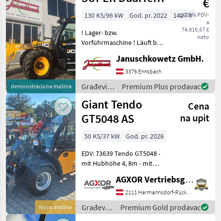
€
VT
130 KS/96 kW
God. pr. 2022
1427 h
sa 20% PDV-
a
Teleskoplader
74.916,67 €
! Lager- bzw.
neto
Vorführmaschine ! Läuft bei
uns am Betrieb. DualTech
Januschkowetz GmbH.
VT JCB‐DualTech‐Getriebe
(stufenlos) mit einem
3376 Ennsbach
Kegelradgetriebe und
Građevinski
Premium Plus prodavac
demonstraciona mašina
einem mechanischen Lastsc
strojevi /
Giant Tendo
Cena
JCB
GT5048 AS
na upit
50 KS/37 kW
God. pr. 2026
EDV: 73639 Tendo GT5048 -
mit Hubhöhe 4, 8m - mit
Hubkraft ohne
AGXOR Vertriebsgesellschaft Ost GmbH
Zusatzgewicht ca.1.600kg
mit Zusatzgewicht ca.
2111 Harmannsdorf-Rückersdorf
1.900kg - mit Motorentyp
Građevinski
Premium Gold prodavac
Nova mašina
Kubota D1803 CR (3 Zyli
strojevi /