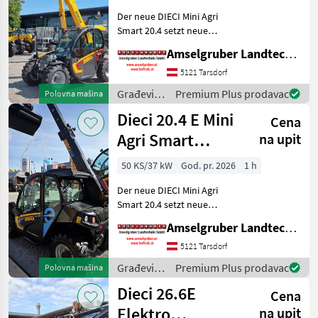
Der neue DIECI Mini Agri
Smart 20.4 setzt neue
Maßstäbe auf dem Mini-
Amselgruber Landtechnik GmbH
Teleskopladermarkt. Stufe
5 Motor - -Größte Kabine
5121 Tarsdorf
(Baugleich vom Modell 26.6
Građevinski
Premium Plus prodavac
Polovna mašina
Mini Agri) -50
strojevi /
Dieci 20.4 E Mini
Cena
Dieci
Agri Smart
na upit
ELEKTRO
50 KS/37 kW
God. pr. 2026
1 h
Teleskoplader
Der neue DIECI Mini Agri
TOP
Smart 20.4 setzt neue
Maßstäbe auf dem Mini-
Amselgruber Landtechnik GmbH
Teleskopladermarkt. 100 %
Elektro! -Größte Kabine
5121 Tarsdorf
(Baugleich vom Modell 26.6
Građevinski
Premium Plus prodavac
Polovna mašina
Mini Agri) -Echt
strojevi /
Dieci 26.6E
Cena
Dieci
Elektro
na upit