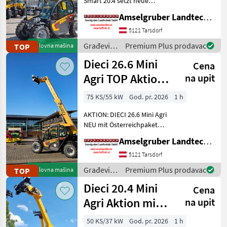
Smart 20.4 setzt neue
Maßstäbe auf dem Mini-
Merlo
32
Amselgruber Landtechnik GmbH
Teleskopladermarkt. Stufe
5 Motor - -Größte Kabine
5121 Tarsdorf
Claas
27
(Baugleich vom Modell 26.6
Građevinski
Premium Plus prodavac
TOP
Polovna mašina
Mini Agri) -50
strojevi /
Kramer
27
Dieci 26.6 Mini
Cena
Dieci
Agri TOP Aktion
na upit
Bobcat
24
mit
75 KS/55 kW
God. pr. 2026
1 h
Prikaži
Österreichpaket
sve
AKTION: DIECI 26.6 Mini Agri
(25)
NEU mit Österreichpaket
(TOP-Ausstattung): -2.600
MARKETPLACE
Amselgruber Landtechnik GmbH
Kg Traglast -578cm
Hubhöhe
5121 Tarsdorf
Ponude
Marketplace
Oglasi
Werkzeugunterkante -Unter
trgovaca
Građevinski
Premium Plus prodavac
TOP
Polovna mašina
200cm Bauhöhe -75 PS 4
strojevi /
Dieci 20.4 Mini
Zylind
Cena
Dieci
Agri Aktion mit
na upit
Österreichpaket
50 KS/37 kW
God. pr. 2026
1 h