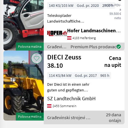
140 KS/103 kW
God. pr. 2020
2700 h
sa 20% PDV-
a
59.500 €
Teleskoplader
neto
Landwirtschaftliche
Ausführung! 140 PS , 3
Hofer Landmaschinen Handels GmbH.
Steuerkreis,
Ladearmdämpfung, LED
4183 Helfenberg
Beleuchtung, Große
Građevinski
Premium Plus prodavac
Polovna mašina
Hydraulikpume ermöglicht
strojevi /
DIECI Zeuss
mehrere Funktionen
Cena
Manitou
gleichzeiti
38.10
na upit
114 KS/84 kW
God. pr. 2017
965 h
Der Dieci ist in einen sehr
guten und gepflegten
Zustand. Jederzeit ist eine
SZ Landtechnik GmbH
Besichtigung bei uns
2453 Sommerein
persönlich möglich.
Hidrostatični pogon,
29 dana
Polovna mašina
Građevinski strojevi /
Hidraulično zaključavanje
onlajn
Dieci