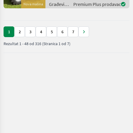
Fahrantrieb el
Građevinski
Premium Plus prodavac
Nova mašina
strojevi /
Merlo
1
2
3
4
5
6
7
Rezultat
1
-
48
od
316
(Stranica 1 od 7)