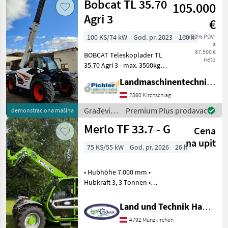
Bobcat TL 35.70
105.000
Giant
Agri 3
€
100 KS/74 kW
God. pr. 2023
160 h
sa 20% PDV-
a
87.500 €
BOBCAT Teleskoplader TL
neto
35.70 Agri 3 - max. 3500kg
Hubkraft - 7m max.
Landmaschinentechnik Pichler GmbH
Hubhöhe - BOBCAT / D34 /
Stage V / 100PS • Paket
2860 Kirchschlag
AGRI3 • Traktorzulassung •
Građevinski
Premium Plus prodavac
demonstraciona mašina
Getriebe
strojevi /
Merlo TF 33.7 - G
Cena
Bobcat
na upit
75 KS/55 kW
God. pr. 2026
26 h
• Hubhöhe 7.000 mm •
Hubkraft 3, 3 Tonnen •
Teleskop Ausleger 2 teilig •
4 Zylinder Kohler Motor mit
Land und Technik HandelsgesmbH
75 PS • hydr. Umkehrlüfter •
4792 Münzkirchen
hydrostatischer