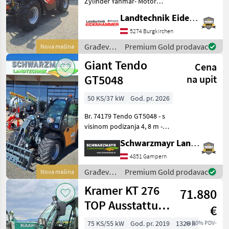
Zylinder Yanmar- Motor
Stage V mit 71 PS -Flow
Landtechnik Eidenhammer GmbH
Sharing Verteiler -
Elektronischer Antrieb
5274 Burgkirchen
Ecosmart Start & Stop -
Građevinski
Premium Gold prodavac
Nova mašina
hydrostatischre Fahran
strojevi /
Giant Tendo
Cena
Faresin
GT5048
na upit
50 KS/37 kW
God. pr. 2026
Br. 74179 Tendo GT5048 - s
visinom podizanja 4, 8 m - s
nosivošću bez dodatne
Schwarzmayr Landtechnik GmbH - Gampern
težine cca. 1600 kg, s
dodatnom težinom cca.
4851 Gampern
1.900 kg - s Kubota D1803
Građevinski
Premium Gold prodavac
Nova mašina
CR motorom (3 c
strojevi /
Kramer KT 276
71.880
Giant
TOP Ausstattung
€
nur 1.300
75 KS/55 kW
God. pr. 2019
1326 h
sa 20% PDV-