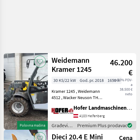
Weidemann
46.200
Kramer 1245
€
30 KS/22 kW
God. pr. 2018
1650 h
sa 20% PDV-
a
38.500 €
Kramer 1245 , Weidemann
neto
4512 , Wacker Neuson TH
412, Inkl Schaufel und
Hofer Landmaschinen Handels GmbH.
Palettengabel. Breitreifen
Hidrostatični pogon, Pogon
4183 Helfenberg
na sve kotače (4x4), Gorivo:
Građevinski
Premium Plus prodavac
Polovna mašina
, , , kačenje
strojevi /
Dieci 20.4 E Mini
Cena
Weidemann