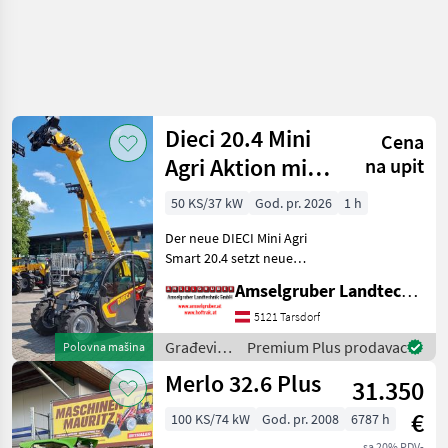
Dieci 20.4 Mini
Cena
Agri Aktion mit
na upit
Österreichpaket
50 KS/37 kW
God. pr. 2026
1 h
Der neue DIECI Mini Agri
Smart 20.4 setzt neue
Maßstäbe auf dem Mini-
Amselgruber Landtechnik GmbH
Teleskopladermarkt. Stufe
5 Motor - -Größte Kabine
5121 Tarsdorf
(Baugleich vom Modell 26.6
Građevinski
Premium Plus prodavac
Polovna mašina
Mini Agri) -50
strojevi /
Merlo 32.6 Plus
31.350
Dieci
€
100 KS/74 kW
God. pr. 2008
6787 h
sa 20% PDV-