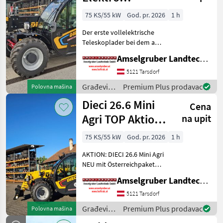
Teleskoplader
75 KS/55 kW
God. pr. 2026
1 h
mit
Der erste vollelektrische
Österreichpaket
Teleskoplader bei dem an
wirklich alles gedacht
Amselgruber Landtechnik GmbH
wurde - MADE BY DIECI!
AKTION: DIECI 26.6 E
5121 Tarsdorf
Elektro Mini Agri NEU mit
Građevinski
Premium Plus prodavac
Polovna mašina
Österreichpaket (TOP
strojevi /
Dieci 26.6 Mini
Cena
Dieci
Agri TOP Aktion
na upit
mit
75 KS/55 kW
God. pr. 2026
1 h
Österreichpaket
AKTION: DIECI 26.6 Mini Agri
NEU mit Österreichpaket
(TOP-Ausstattung): -2.600
Amselgruber Landtechnik GmbH
Kg Traglast -578cm
Hubhöhe
5121 Tarsdorf
Werkzeugunterkante -Unter
Građevinski
Premium Plus prodavac
Polovna mašina
200cm Bauhöhe -75 PS 4
strojevi /