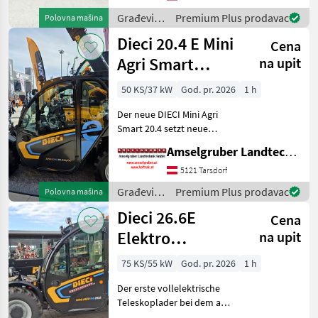
Kubota Turbo Motor nur
Građevinski
Premium Plus prodavac
Polovna mašina
strojevi /
Dieci 20.4 E Mini
Cena
Ausa
Agri Smart
na upit
ELEKTRO
50 KS/37 kW
God. pr. 2026
1 h
Teleskoplader
Der neue DIECI Mini Agri
TOP
Smart 20.4 setzt neue
Maßstäbe auf dem Mini-
Amselgruber Landtechnik GmbH
Teleskopladermarkt. 100 %
Elektro! -Größte Kabine
5121 Tarsdorf
(Baugleich vom Modell 26.6
Građevinski
Premium Plus prodavac
Polovna mašina
Mini Agri) -Echt
strojevi /
Dieci 26.6E
Cena
Dieci
Elektro
na upit
Teleskoplader
75 KS/55 kW
God. pr. 2026
1 h
mit
Der erste vollelektrische
Österreichpaket
Teleskoplader bei dem an
wirklich alles gedacht