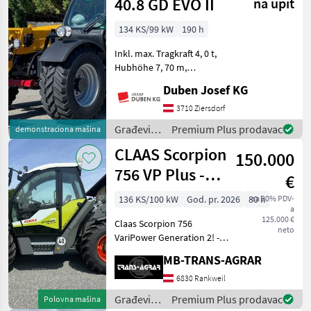
40.8 GD EVO II
na upit
134 KS/99 kW
190 h
Inkl. max. Tragkraft 4, 0 t,
Hubhöhe 7, 70 m,
Hydrostatantrieb, Joystick
Duben Josef KG
4 in 1 mit Flow Sharing und
FNR-Umschaltung, hydr.
3710 Ziersdorf
Schnellwechselsystem,
Građevinski
Premium Plus prodavac
demonstraciona mašina
Luftfedersitz, 170-l-
strojevi /
CLAAS Scorpion
150.000
Dieci
756 VP Plus -
€
Gen2
136 KS/100 kW
God. pr. 2026
80 h
sa 20% PDV-
a
125.000 €
Claas Scorpion 756
neto
VariPower Generation 2! -
Teleskoplader mit 7, 03 m
MB-TRANS-AGRAR
Aushubhöhe und 5.600 kg
Hubkraft Teleskoparm: -
6830 Rankweil
Zweiteiliger, hydraulisch
Građevinski
Premium Plus prodavac
Polovna mašina
ausfahrbarer Teleskop