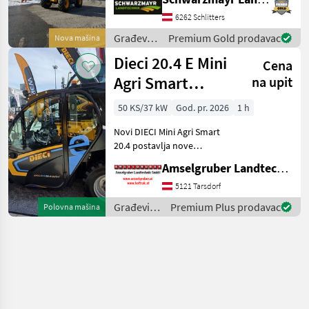
Tonnen - mit Hubhöhe 9, 8
Meter - mit 150PS 4 Zylinder
6262 Schlitters
JCB Dieselmax Common
Građevinski
Premium Gold prodavac
Nova mašina
Rail (bis 2000b
strojevi /
Dieci 20.4 E Mini
Cena
JCB
Agri Smart
na upit
ELEKTRO
50 KS/37 kW
God. pr. 2026
1 h
Teleskoplader
Novi DIECI Mini Agri Smart
TOP
20.4 postavlja nove
standarde na tržištu mini
Amselgruber Landtechnik GmbH
teleskopskih utovarivača.
100% električni! Najveća
5121 Tarsdorf
kabina (identična modelu
Građevinski
Premium Plus prodavac
Polovna mašina
26.6 Mini Agri
strojevi /
Dieci