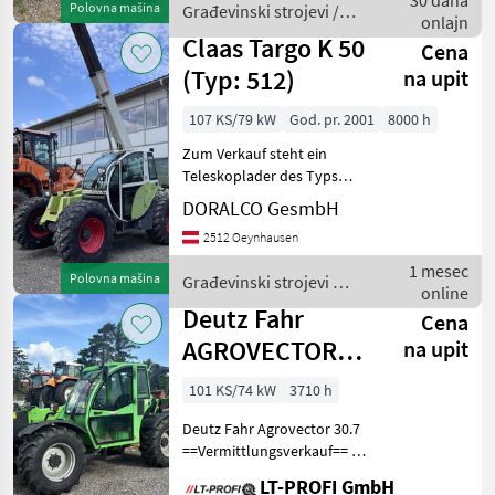
30 dana
Polovna mašina
Građevinski strojevi /
Hydrostat K
onlajn
Bobcat
Claas Targo K 50
Cena
(Typ: 512)
na upit
107 KS/79 kW
God. pr. 2001
8000 h
Zum Verkauf steht ein
Teleskoplader des Typs
Claas Targo K 50 aus dem
DORALCO GesmbH
Baujahr 2001. Die Maschine
2512 Oeynhausen
wurde von Caterpillar (UK)
Ltd. gefertigt und basiert
1 mesec
Polovna mašina
Građevinski strojevi /
auf bewährter
online
Claas
Deutz Fahr
Cena
AGROVECTOR
na upit
30,7
101 KS/74 kW
3710 h
Deutz Fahr Agrovector 30.7
==Vermittlungsverkauf== -
sofort verfügbar -sofort
LT-PROFI GmbH
einsatzbereit Maschine zu