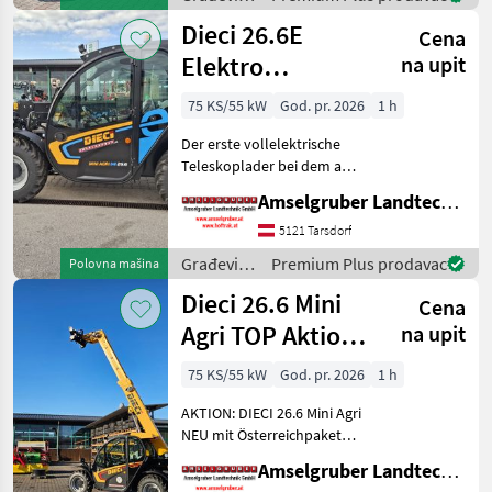
Mini Agri) -50
strojevi /
Dieci 26.6E
Cena
Dieci
Elektro
na upit
Teleskoplader
75 KS/55 kW
God. pr. 2026
1 h
mit
Der erste vollelektrische
Österreichpaket
Teleskoplader bei dem an
wirklich alles gedacht
Amselgruber Landtechnik GmbH
wurde - MADE BY DIECI!
AKTION: DIECI 26.6 E
5121 Tarsdorf
Elektro Mini Agri NEU mit
Građevinski
Premium Plus prodavac
Polovna mašina
Österreichpaket (TOP
strojevi /
Dieci 26.6 Mini
Cena
Dieci
Agri TOP Aktion
na upit
mit
75 KS/55 kW
God. pr. 2026
1 h
Österreichpaket
AKTION: DIECI 26.6 Mini Agri
NEU mit Österreichpaket
(TOP-Ausstattung): -2.600
Amselgruber Landtechnik GmbH
Kg Traglast -578cm