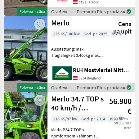
Hubhöhe
5121 Tarsdorf
Werkzeugunterkante -Unter
Građevinski
Premium Plus prodavac
Polovna mašina
200cm Bauhöhe -75 PS 4
strojevi /
Merlo
Zylind
Cena
Dieci
na upit
136 KS/100 kW
God. pr. 2025
267 h
Ausstattung: max.
Tragfähigkeit 3.400kg max.
Hubhöhe 8.860mm Breite
2.240mm Länge bis
RLH Mostviertel Mitte - Standort BERGLAND
Geräteträger 5.440mm
3254 Bergland
Höhe 2.545mm Motor 4
Zylinder Deutz 3, 6 l
Građevinski
Premium Plus prodavac
Polovna mašina
Hubraum, 1
strojevi /
Merlo 34.7 TOP s
56.900
Merlo
40 km/h /
€
certifikat o
118 KS/87 kW
God. pr. 2014
3920 h
sa PDV-om
50.353,98 €
homologaciji
neto
Merlo P34.7 TOP s -
tipa
Komfortnom kabinom s