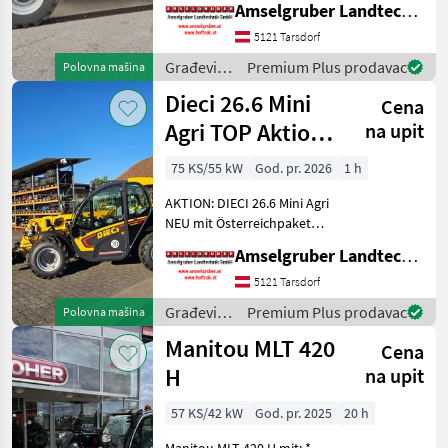
Amselgruber Landtechnik GmbH
wurde - MADE BY DIECI!
AKTION: DIECI 26.6 E
5121 Tarsdorf
Elektro Mini Agri NEU mit
Građevinski
Premium Plus prodavac
Polovna mašina
Österreichpaket (TOP
strojevi /
Dieci 26.6 Mini
Cena
Dieci
Agri TOP Aktion
na upit
mit
75 KS/55 kW
God. pr. 2026
1 h
Österreichpaket
AKTION: DIECI 26.6 Mini Agri
NEU mit Österreichpaket
(TOP-Ausstattung): -2.600
Amselgruber Landtechnik GmbH
Kg Traglast -578cm
Hubhöhe
5121 Tarsdorf
Werkzeugunterkante -Unter
Građevinski
Premium Plus prodavac
Polovna mašina
200cm Bauhöhe -75 PS 4
strojevi /
Manitou MLT 420
Zylind
Cena
Dieci
H
na upit
57 KS/42 kW
God. pr. 2025
20 h
Manitou MLT 420 H mit: *