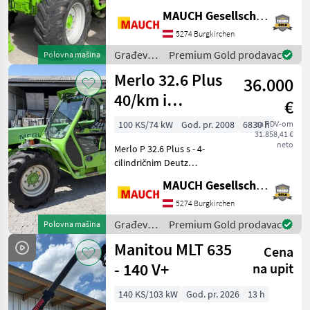
grijanjem - 3 načina
MAUCH Gesellschaft m.b.H. & Co.KG
upravljanja - 40 km/h -
Registracijskom dozvolom
5274 Burgkirchen
za vozilo - Rotirajućim
Građevinski
Premium Gold prodavac
Polovna mašina
svjetlom - Radnim svjetlima
strojevi /
Merlo 32.6 Plus
-
36.000
Merlo
40/km i
€
certifikat o
100 KS/74 kW
God. pr. 2008
6830 h
sa PDV-om
31.858,41 €
homologaciji
neto
Merlo P 32.6 Plus s - 4-
tipa 2,0 m
cilindričnim Deutz
ukupna visina
motorom - Hidrostatskim
MAUCH Gesellschaft m.b.H. & Co.KG
mjenjačem - 40 km/h -
Certifikatom o homologaciji
5274 Burgkirchen
- Nosivost 3, 2 tone - Visina
Građevinski
Premium Gold prodavac
Polovna mašina
dizanja 6 m - Ukupn
strojevi /
Manitou MLT 635
Cena
Merlo
- 140 V+
na upit
140 KS/103 kW
God. pr. 2026
13 h