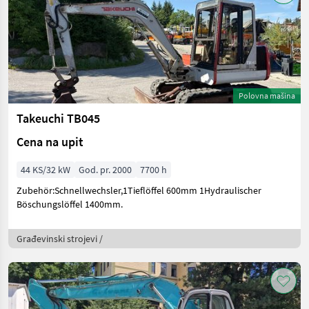
Polovna mašina
Takeuchi TB045
Cena na upit
44 KS/32 kW
God. pr. 2000
7700 h
Zubehör:Schnellwechsler,1Tieflöffel 600mm 1Hydraulischer
Böschungslöffel 1400mm.
Građevinski strojevi /