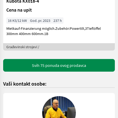
Kubota KX018-4
Cena na upit
16 KS/12 kW
God. pr. 2023
237 h
Mietkauf-Finanzierung möglich.Zubehör:Powertilt,3Tieflöffel
300mm 400mm 600mm.1B
Građevinski strojevi /
Svih 75 ponuda ovog prodavca
Vaši kontakt osobe: