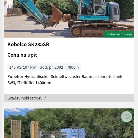
Polovna mašina
Kobelco SK235SR
Cena na upit
145 KS/107 kW
God. pr. 2002
7800 h
Zubehör:Hydraulischer Schnellwechsler Baumaschinentechnik
SW3,1Tieflöffel 1400mm
Građevinski strojevi /