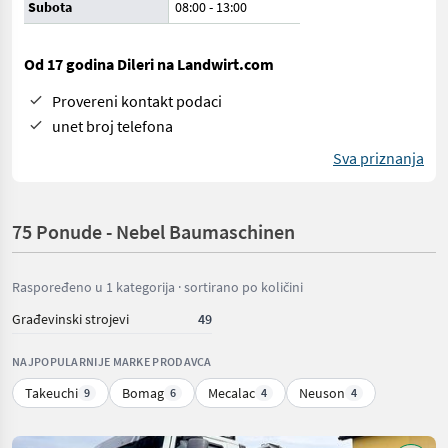
Subota
08:00
-
13:00
Od 17 godina Dileri na Landwirt.com
Provereni kontakt podaci
unet broj telefona
Sva priznanja
75 Ponude - Nebel Baumaschinen
Raspoređeno u 1 kategorija · sortirano po količini
Građevinski strojevi
49
NAJPOPULARNIJE MARKE PRODAVCA
Takeuchi
Bomag
Mecalac
Neuson
9
6
4
4