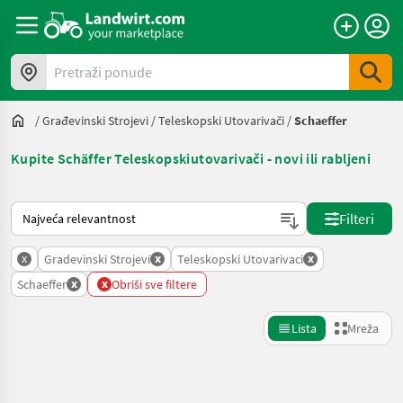
Pretraži ponude
/
Građevinski Strojevi
/
Teleskopski Utovarivači
/
Schaeffer
Kupite Schäffer Teleskopskiutovarivači - novi ili rabljeni
Način na koji sortira Landwirt.com
Filteri
x
x
x
Gradevinski Strojevi
Teleskopski Utovarivaci
x
x
Schaeffer
Obriši sve filtere
Lista
Mreža