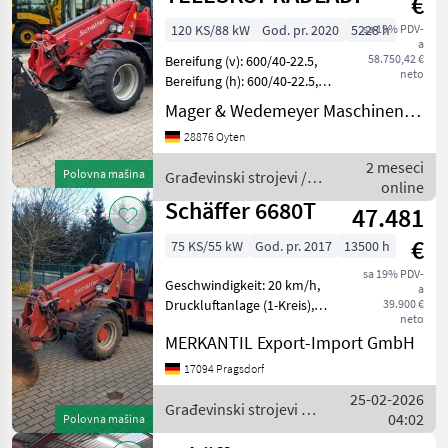
€
120 KS/88 kW
God. pr. 2020
5228 h
sa 19% PDV-
a
58.750,42 €
Bereifung (v): 600/40-22.5,
neto
Bereifung (h): 600/40-22.5,
Geschwindigkeit: 40 km/h,
Mager & Wedemeyer Maschinenvertrieb GmbH & Co. KG
Arbeitsscheinwerfer 2x
28876 Oyten
hinten, Arbeitsscheinwerfer
2x vorn, Allrad, Kabine,
2 meseci
Polovna mašina
Građevinski strojevi /
online
Schäffer
Schäffer 6680T
47.481
€
75 KS/55 kW
God. pr. 2017
13500 h
sa 19% PDV-
Geschwindigkeit: 20 km/h,
a
Druckluftanlage (1-Kreis),
39.900 €
neto
Kabine, Radio, Teleskoparm
MERKANTIL Export-Import GmbH
(Längenverstellung),
Leichtgutschaufel /
17094 Pragsdorf
Schüttgutschaufel
25-02-2026
________ mit Schaufe
Građevinski strojevi /
04:02
Polovna mašina
Schäffer