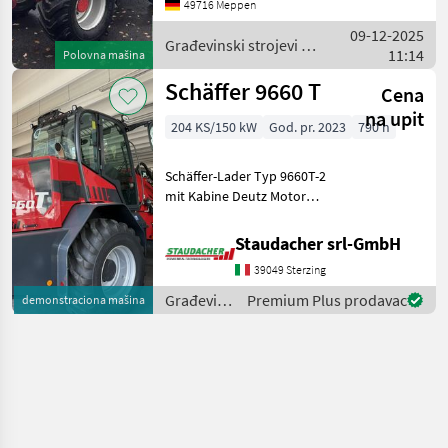
Luftsitz, Radio,
49716 Meppen
Heckscheibenwischer, 0040
09-12-2025
Arbeitsscheinwerfer vor
Građevinski strojevi /
11:14
Polovna mašina
Schäffer
Schäffer 9660 T
Cena
na upit
204 KS/150 kW
God. pr. 2023
790 h
Schäffer-Lader Typ 9660T-2
mit Kabine Deutz Motor
TCD 5.2 150 KW = 204 PS,
Stage V inkl. SDCT-Getriebe
Staudacher srl-GmbH
(40km/h) und
39049 Sterzing
Schwingungsdämpfer
Koffergewicht 330 kg Fest
Građevinski
Premium Plus prodavac
demonstraciona mašina
strojevi /
Schäffer