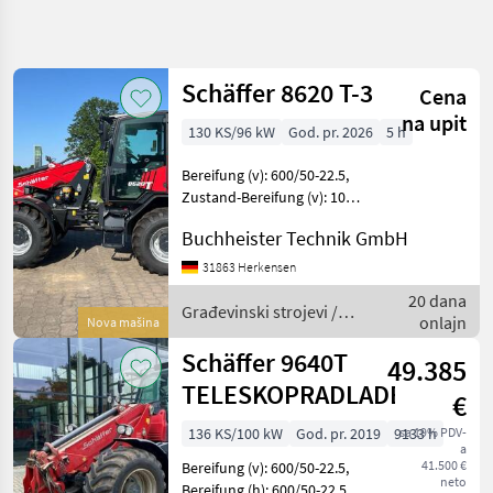
Precizirajte
pretragu
Schäffer 8620 T-3
Cena
Kategorija
Država
Filteri
4
na upit
130 KS/96 kW
God. pr. 2026
5 h
Prikaži
TRENUTNA
Bereifung (v): 600/50-22.5,
Resetuj
14
PUTANJA
Zustand-Bereifung (v): 100
rezultata
%, Bereifung (h): 600/50-
Izgradnja
Buchheister Technik GmbH
22.5, Zustand-Bereifung (h):
Gradevinski
100 %, Geschwindigkeit: 40
31863 Herkensen
Strojevi
km/h, Tragkraft: 4200 kg
Teleskopski
20 dana
Građevinski strojevi /
Utovarivaci
onlajn
Nova mašina
Schäffer
Schaeffer
Schäffer 9640T
49.385
TELESKOPRADLADER
IZABERITE
€
KATEGORIJU
136 KS/100 kW
God. pr. 2019
9133 h
sa 19% PDV-
a
Schäffer
41.500 €
Bereifung (v): 600/50-22.5,
neto
Bereifung (h): 600/50-22.5,