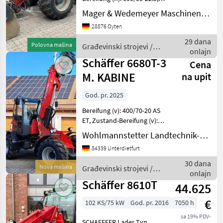
Manitou
Geschwindigkeit: 20 km/h,
Mager & Wedemeyer Maschinenvertrieb GmbH & Co. KG
Arbeitsscheinwerfer 2x
JCB
28876 Oyten
hinten, Arbeitsscheinwerfer
4x vorn, Allrad, Kabine,
29 dana
Polovna mašina
Građevinski strojevi /
Merlo
onlajn
Schäffer
Schäffer 6680T-3
Cena
Claas
M. KABINE
na upit
Kramer
God. pr. 2025
Bereifung (v): 400/70-20 AS
Prikaži
ET, Zustand-Bereifung (v):
sve
100 %, Bereifung (h):
(35)
Wohlmannstetter Landtechnik-Vertriebs GmbH
400/70-20 AS ET, Zustand-
84339 Unterdietfurt
Bereifung (h): 100 %
MARKETPLACE
________ Flow Sharing
30 dana
Nova mašina
Građevinski strojevi /
Ponude
Paket Feststellr
onlajn
Marketplace
Oglasi
Schäffer
trgovaca
Schäffer 8610T
44.625
€
102 KS/75 kW
God. pr. 2016
7050 h
sa 19% PDV-
SCHAEFFER Lader Typ