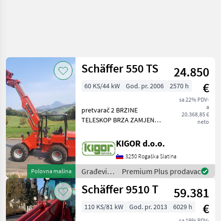
Schäffer 550 TS
24.850
€
60 KS/44 kW
God. pr. 2006
2570 h
sa 22% PDV-
a
pretvarač 2 BRZINE
20.368,85 €
TELESKOP BRZA ZAMJENA
neto
44 KW 5 TONA Građevinski
strojevi Teleskopski
KIGOR d.o.o.
utovarivači
3250 Rogaška Slatina
Građevinski
Premium Plus prodavac
Polovna mašina
strojevi /
Schäffer 9510 T
59.381
Schäffer
€
110 KS/81 kW
God. pr. 2013
6029 h
sa 19% PDV-