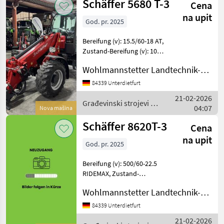
Schäffer 5680 T-3
Cena
na upit
God. pr. 2025
Bereifung (v): 15.5/60-18 AT,
Zustand-Bereifung (v): 100
%, Bereifung (h): 15.5/60-18
Wohlmannstetter Landtechnik-Vertriebs GmbH
AT, Zustand-Bereifung (h):
100 % ________ 104-0011-
84339 Unterdietfurt
004 Zahnradpumpe verstär
21-02-2026
Građevinski strojevi /
04:07
Nova mašina
Schäffer
Schäffer 8620T-3
Cena
na upit
God. pr. 2025
Bereifung (v): 500/60-22.5
RIDEMAX, Zustand-
Bereifung (v): 100 %,
Wohlmannstetter Landtechnik-Vertriebs GmbH
Bereifung (h): 500/60-22.5
RIDEMAX, Zustand-
84339 Unterdietfurt
Bereifung (h): 100 %
21-02-2026
________ 104-0008-035