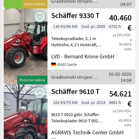
Građevinski strojevi /
04:07
Nova mašina
Kofferge
Schäffer
Schäffer 9330 T
40.460
€
130 KS/96 kW
God. pr. 2009
6752 h
sa 19% PDV-
Teleskopradlader, 5, 1 m
a
Hubhöhe, 4, 2 t Hubkraft,
34.000 €
neto
Hydrostat 20 km/h,
LVD - Bernard Krone GmbH
Knicklenkung, Kabine,
Anhängekupplung,
48480 Spelle
Klimaanlage, Wendelüfter,
16-02-2026
Schwingungstilgung,
Građevinski strojevi /
14:04
Polovna mašina
Aufnahme:Sch
Schäffer
Schäffer 9610 T
54.621
€
102 KS/75 kW
God. pr. 2014
4661 h
sa 19% PDV-
9610 T 0010 gebr. Schäffer-
a
Teleskoplader 9610 T 0020
45.900 €
neto
Kabine, Klimaananlage,
AGRAVIS Technik Center GmbH
Lüftung, Heizung, 0030