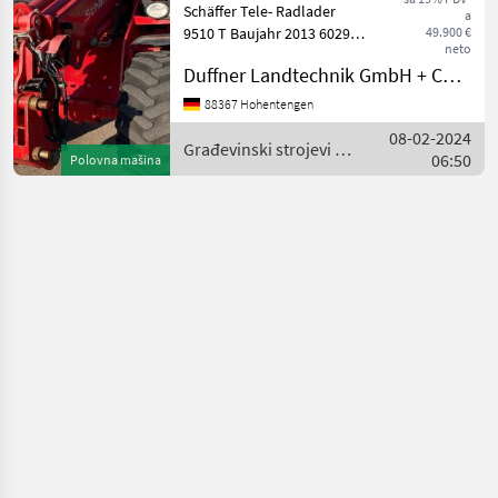
Schäffer Tele- Radlader
a
9510 T Baujahr 2013 6029
49.900 €
neto
Betriebsstunden 110 PS
Duffner Landtechnik GmbH + Co KG
Hubhöhe ca. 5, 30 m
Kipplast gerade ca. 5.800 kg
88367 Hohentengen
Bereifung: 550/45-22.5 20
08-02-2024
km/h Ausführung Sch
Građevinski strojevi /
06:50
Polovna mašina
Schäffer