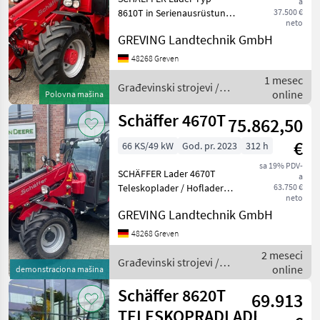
a
8610T in Serienausrüstung
37.500 €
neto
Serien - Nr.: 6861B050,
GREVING Landtechnik GmbH
Baujahr 2016 -
hydrostatischer
48268 Greven
Fahrantrieb 35 km/h -
1 mesec
Kabine mit Radio und
Građevinski strojevi /
online
Polovna mašina
Klimaanlage - luftge
Schäffer
Schäffer 4670T
75.862,50
€
66 KS/49 kW
God. pr. 2023
312 h
sa 19% PDV-
SCHÄFFER Lader 4670T
a
Teleskoplader / Hoflader
63.750 €
neto
mit Kabine, KUBOTA Diesel
GREVING Landtechnik GmbH
Motor V2403-CR-T 66 PS in
Serienausrüstung Serien -
48268 Greven
Nr.: 3469C028, Baujahr 2023
2 meseci
- druckloser
Građevinski strojevi /
online
demonstraciona mašina
Schäffer
Schäffer 8620T
69.913
TELESKOPRADLADER