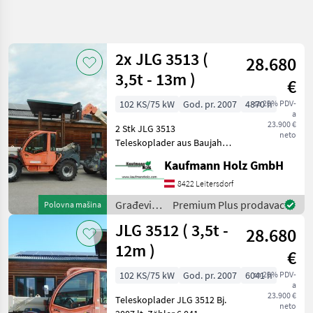
Precizirajte
pretragu
2x JLG 3513 (
28.680
Kategorija
Država
Filteri
4
3,5t - 13m )
€
102 KS/75 kW
God. pr. 2007
4870 h
sa 20% PDV-
Prikaži 8
TRENUTNA
Resetuj
a
PUTANJA
rezultata
23.900 €
2 Stk JLG 3513
neto
Izgradnja
Teleskoplader aus Baujahr
2007 Maschine 1: JLG 3513
Gradevinski
Kaufmann Holz GmbH
Bj. 2007 lt. Zähler 4.871
Strojevi
Stunden 13 Meter 3, 5
8422 Leitersdorf
Teleskopski
Tonnen Maschine 2: JLG
Utovarivaci
Građevinski
Premium Plus prodavac
Polovna mašina
3513 Bj. 2007
strojevi /
Jlg
JLG 3512 ( 3,5t -
28.680
JLG
12m )
IZABERITE
€
KATEGORIJU
102 KS/75 kW
God. pr. 2007
6041 h
sa 20% PDV-
a
JLG
23.900 €
Teleskoplader JLG 3512 Bj.
neto