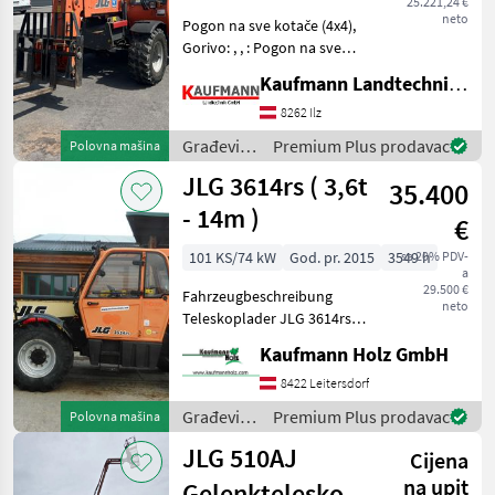
25.221,24 €
neto
Pogon na sve kotače (4x4),
Gorivo: , , : Pogon na sve
kotače (4x4), : Građevinski
Kaufmann Landtechnik GmbH
strojevi Teleskopski
utovarivači
8262 Ilz
Građevinski
Premium Plus prodavac
Polovna mašina
strojevi /
JLG 3614rs ( 3,6t
35.400
JLG
- 14m )
€
101 KS/74 kW
God. pr. 2015
3549 h
sa 20% PDV-
a
29.500 €
Fahrzeugbeschreibung
neto
Teleskoplader JLG 3614rs
Bj. 2015 lt. Zähler 3.549
Kaufmann Holz GmbH
Stunden 14 Meter Hubhöhe
3, 6 Tonnen Hubkraft 74 KW
8422 Leitersdorf
Deutz Motor - incl. Gabel -
Građevinski
Premium Plus prodavac
Polovna mašina
strojevi /
JLG 510AJ
Cijena
JLG
na upit
Gelenkteleskopbühne