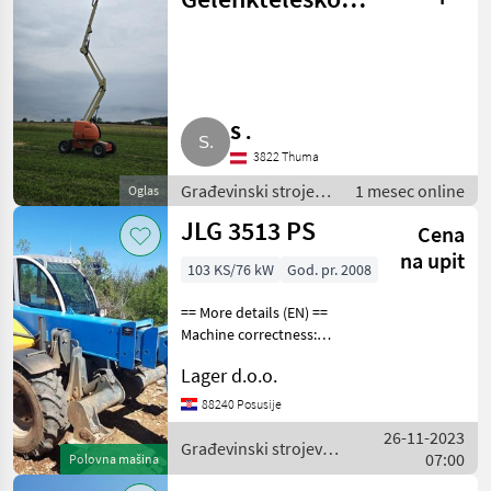
18 m 4x4
S .
3822 Thuma
Građevinski strojevi
1 mesec online
Oglas
/ Teleskopski
JLG 3513 PS
Cena
utovarivači
na upit
103 KS/76 kW
God. pr. 2008
== More details (EN) ==
Machine correctness:
Correct Tyre type:
Lager d.o.o.
Pneumatic Crane
height/length: 13 m
88240 Posusije
hydraulic quick coupler
26-11-2023
stabilisers 4 wheel steer
Građevinski strojevi /
07:00
Polovna mašina
working sign
JLG