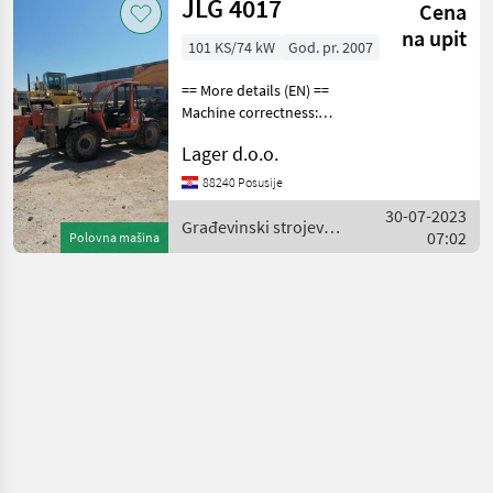
JLG 4017
Cena
na upit
101 KS/74 kW
God. pr. 2007
== More details (EN) ==
Machine correctness:
Correct Tyre type:
Lager d.o.o.
Pneumatic Crane
height/length: 17 m
88240 Posusije
hydraulic quick coupler
30-07-2023
stabilisers 4 wheel steer
Građevinski strojevi /
07:02
Polovna mašina
working sign
JLG