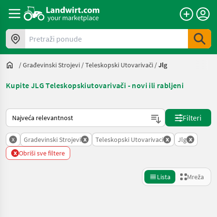
Pretraži ponude
/
Građevinski Strojevi
/
Teleskopski Utovarivači
/
Jlg
Kupite JLG Teleskopskiutovarivači - novi ili rabljeni
Način na koji sortira Landwirt.com
Filteri
x
x
x
x
Gradevinski Strojevi
Teleskopski Utovarivaci
Jlg
x
Obriši sve filtere
Lista
Mreža