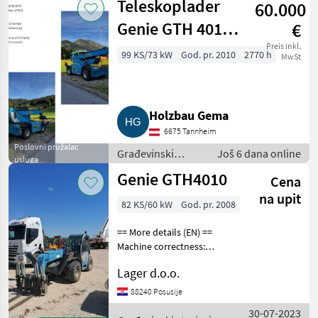
Teleskoplader
60.000
utovarivači
Genie GTH 4016
€
SR
Preis inkl.
99 KS/73 kW
God. pr. 2010
2770 h
MwSt
Holzbau Gema
6675 Tannheim
Poslovni pružalac
Građevinski
Još 6 dana online
usluga
strojevi /
Genie GTH4010
Cena
Teleskopski
utovarivači
na upit
82 KS/60 kW
God. pr. 2008
== More details (EN) ==
Machine correctness:
Correct Tyre type:
Lager d.o.o.
Pneumatic Crane
height/length: 10 m
88240 Posusije
hydraulic quick coupler
30-07-2023
stabilisers 4 wheel steer