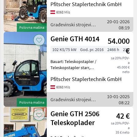
Manitou
Pfitscher Staplertechnik GmbH
17610mm, Bauhöhe:
2440mm, Gabellänge:
6068 Mils
JCB
1200mm, Bereifung vorne:
20-01-2026
Luft Einfach , Bereifung
Građevinski strojevi /
08:19
Polovna mašina
Merlo
Genie
Genie GTH 4014
54.000
Claas
€
102 KS/75 kW
God. pr. 2016
2466 h
2320 c
Dieci
sa 20% PDV-
Bauart: Teleskopstapler /
a
Teleskopstapler starr,
45.000 €
Prikaži
neto
Tragkraft: 4000kg, Hubhöhe:
sve
Pfitscher Staplertechnik GmbH
13570mm, Bauhöhe:
(33)
2400mm, Gabellänge:
6068 Mils
1200mm, Bereifung vorne:
MARKETPLACE
10-01-2025
Luft Einfach 80 - 100% ,
Građevinski strojevi /
08:22
Polovna mašina
Ponude
Genie
Marketplace
Oglasi
trgovaca
Genie GTH 2506
42 €
Teleskoplader
sa 20% PDV-
a
35 € neto