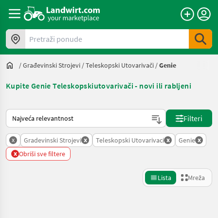
Pretraži ponude
/
Građevinski Strojevi
/
Teleskopski Utovarivači
/
Genie
Kupite Genie Teleskopskiutovarivači - novi ili rabljeni
Način na koji sortira Landwirt.com
Filteri
x
x
x
x
Gradevinski Strojevi
Teleskopski Utovarivaci
Genie
x
Obriši sve filtere
Lista
Mreža