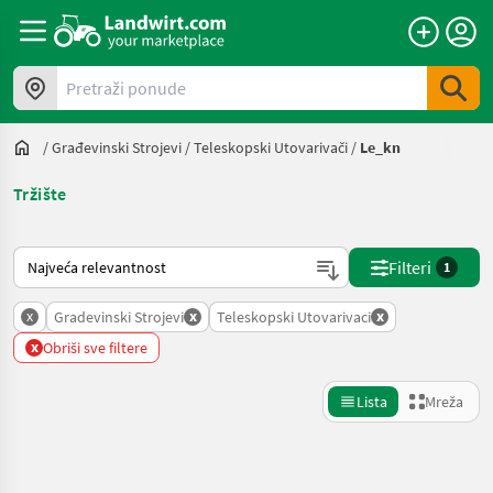
Pretraži ponude
/
Građevinski Strojevi
/
Teleskopski Utovarivači
/
Le_kn
Tržište
Način na koji sortira Landwirt.com
Filteri
1
x
x
x
Gradevinski Strojevi
Teleskopski Utovarivaci
x
Obriši sve filtere
Lista
Mreža