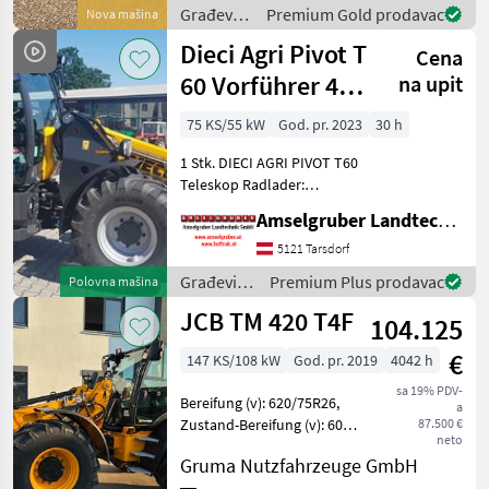
100%-tnom blokadom
Građevinski
Premium Gold prodavac
Nova mašina
diferencijala, plivajućim pol
strojevi /
Dieci Agri Pivot T
Cena
Weidemann
60 Vorführer 40
na upit
Km/h uvm.
75 KS/55 kW
God. pr. 2023
30 h
1 Stk. DIECI AGRI PIVOT T60
Teleskop Radlader:
Komfort und beste
Amselgruber Landtechnik GmbH
Rundumsicht. Überzeugen
Sie sich von einer Übersicht
5121 Tarsdorf
welche Sie bei einem
Građevinski
Premium Plus prodavac
Polovna mašina
Teleskoplader oder Teles
strojevi /
JCB TM 420 T4F
104.125
Dieci
€
147 KS/108 kW
God. pr. 2019
4042 h
sa 19% PDV-
Bereifung (v): 620/75R26,
a
Zustand-Bereifung (v): 60
87.500 €
neto
%, Bereifung (h): 620/75R26,
Gruma Nutzfahrzeuge GmbH
Zustand-Bereifung (h): 40