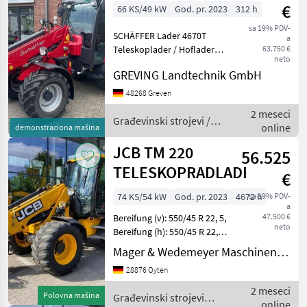
€
66 KS/49 kW
God. pr. 2023
312 h
sa 19% PDV-
SCHÄFFER Lader 4670T
a
Teleskoplader / Hoflader
63.750 €
neto
mit Kabine, KUBOTA Diesel
GREVING Landtechnik GmbH
Motor V2403-CR-T 66 PS in
Serienausrüstung Serien -
48268 Greven
Nr.: 3469C028, Baujahr 2023
2 meseci
- druckloser
Građevinski strojevi /
online
demonstraciona mašina
Schäffer
JCB TM 220
56.525
TELESKOPRADLADER
€
74 KS/54 kW
God. pr. 2023
4672 h
sa 19% PDV-
a
47.500 €
Bereifung (v): 550/45 R 22, 5,
neto
Bereifung (h): 550/45 R 22, 5,
Geschwindigkeit: 20 km/h,
Mager & Wedemeyer Maschinenvertrieb GmbH & Co. KG
Arbeitsscheinwerfer 2x
28876 Oyten
hinten, Arbeitsscheinwerfer
4x vorn, Allrad, Kabin
2 meseci
Polovna mašina
Građevinski strojevi /
online