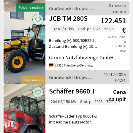
4x vorn, Allrad, Kabine,
3 meseci
Polovna mašina
Građevinski strojevi /
online
JCB
JCB TM 280S
122.451
€
132 KS/97 kW
God. pr. 2025
582 h
sa 19% PDV-
Bereifung (v): 500/60R22.5 ,
a
Zustand-Bereifung (v): 100
102.900 €
neto
%, Bereifung (h):
Gruma Nutzfahrzeuge GmbH
500/60R22.5 , Zustand-
Bereifung (h): 100 %,
86316 Friedberg-Derching
Geschwindigkeit: 40 km/h,
12-12-2025
Hubhöhe: 480 cm,
Građevinski strojevi /
04:21
Nova mašina
JCB
Schäffer 9660 T
Cena
na upit
204 KS/150 kW
God. pr. 2023
790 h
Schäffer-Lader Typ 9660T-2
mit Kabine Deutz Motor
TCD 5.2 150 KW = 204 PS,