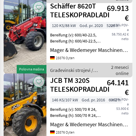
JCB
Schäffer 8620T
69.913
TELESKOPRADLADER
€
120 KS/88 kW
God. pr. 2020
5228 h
sa 19% PDV-
a
58.750,42 €
Bereifung (v): 600/40-22.5,
neto
Bereifung (h): 600/40-22.5,
Geschwindigkeit: 40 km/h,
Mager & Wedemeyer Maschinenvertrieb GmbH & Co. KG
Arbeitsscheinwerfer 2x
28876 Oyten
hinten, Arbeitsscheinwerfer
2x vorn, Allrad, Kabine,
2 meseci
Polovna mašina
Građevinski strojevi /
online
Schäffer
JCB TM 320S
64.141
TELESKOPRADLADER
€
146 KS/107 kW
God. pr. 2016
6362 h
sa 19% PDV-
a
53.900 €
Bereifung (v): 500/70 R 24,
neto
Bereifung (h): 500/70 R 24,
Geschwindigkeit: 40 km/h,
Mager & Wedemeyer Maschinenvertrieb GmbH & Co. KG
Arbeitsscheinwerfer 4x
28876 Oyten
hinten, Arbeitsscheinwerfer