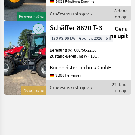
%, Geschwindigkeit: 40
86316 Friedberg-Derching
km/h, Erstzulassung:
8 dana
24.05.201
Građevinski strojevi /
onlajn
Polovna mašina
JCB
Schäffer 8620 T-3
Cena
na upit
130 KS/96 kW
God. pr. 2026
5 h
Bereifung (v): 600/50-22.5,
Zustand-Bereifung (v): 100
%, Bereifung (h): 600/50-
Buchheister Technik GmbH
22.5, Zustand-Bereifung (h):
100 %, Geschwindigkeit: 40
31863 Herkensen
km/h, Tragkraft: 4200 kg
22 dana
Građevinski strojevi /
onlajn
Nova mašina
Schäffer