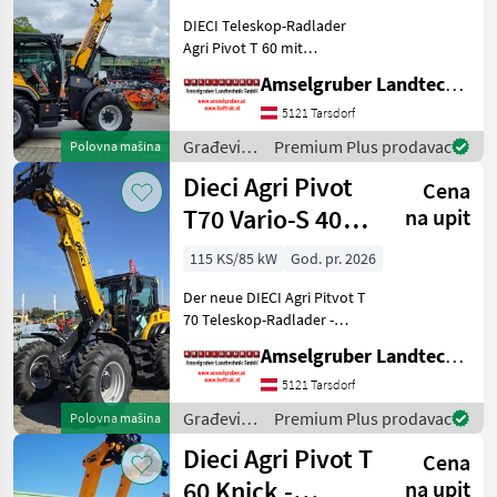
Österreichpaket
DIECI Teleskop-Radlader
Agri Pivot T 60 mit
Österreichpaket zum
Amselgruber Landtechnik GmbH
Aktionspreis! (solange der
Vorrat reicht) -75 PS Kubota
5121 Tarsdorf
Motor -40 Km/h
Građevinski
Premium Plus prodavac
Polovna mašina
Höchstgeschwindigkeit -
strojevi /
Dieci Agri Pivot
Hubh
Cena
Dieci
T70 Vario-S 40
na upit
Km/h+Druckluft
115 KS/85 kW
God. pr. 2026
AKTION
Der neue DIECI Agri Pitvot T
70 Teleskop-Radlader -
unschlagbare Qualität und
Amselgruber Landtechnik GmbH
Ausstattung. DER NEUE
AGRI PIVOT T 70 setzt völlig
5121 Tarsdorf
neue Maßstäbe im
Građevinski
Premium Plus prodavac
Polovna mašina
Teleskop-Radladers
strojevi /
Dieci Agri Pivot T
Cena
Dieci
60 Knick -
na upit