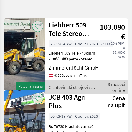
Precizirajte
pretragu
Liebherr 509
103.080
Kategorija
Država
Filteri
3
Tele Stereo
€
Schnellläufer
Prikaži
73 KS/54 kW
God. pr. 2023
890 h
sa 20% PDV-
TRENUTNA
Resetuj
21
a
PUTANJA
85.900 €
Liebherr 509 Tele - 40km/h
rezultata
neto
-100% Diff.sperre - Stereo
Izgradnja
Lenkung - LED
Zimmerei Jöchl GmbH
Gradevinski
Arbeitsscheinwerfer -
Strojevi
6380 St.Johann in Tirol
Fahrschwingungsdämpfer -
Teleskopski
Partikelfilter - kein AD-Blue -
3 meseci
Utovarivaci
Polovna mašina
Građevinski strojevi /
Außenspie
online
Liebherr
JCB 403 Agri
IZABERITE
Cena
KATEGORIJU
Plus
na upit
JCB
5
50 KS/37 kW
God. pr. 2026
Schäffer
5
Br. 70730 Kraći utovarivač -