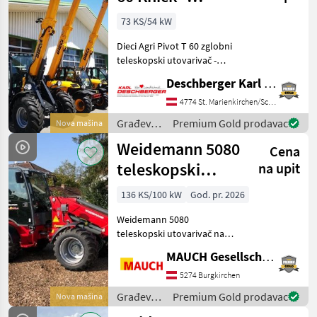
Teleskopski
73 KS/54 kW
utovarivač
Dieci Agri Pivot T 60 zglobni
teleskopski utovarivač -
maks. visina dizanja: 4, 7 m;
Deschberger Karl Landtechnik GesmbH & Co KG
Maksimalna nosivost
dizanja: 2.250 kg s
4774 St. Marienkirchen/Schärding
teleskopskom granom,
Građevinski
Premium Gold prodavac
Nova mašina
mjenjač s 2 brzine 4
strojevi /
Weidemann 5080
Cena
Dieci
teleskopski
na upit
utovarivač na
136 KS/100 kW
God. pr. 2026
kotačima
Weidemann 5080
teleskopski utovarivač na
kotačima s 4-cilindričnim
MAUCH Gesellschaft m.b.H. & Co.KG
Perkins motorom,
hidrostatskim pogonom na
5274 Burgkirchen
sve kotače, 100%-tnom
Građevinski
Premium Gold prodavac
Nova mašina
blokadom diferencijala,
strojevi /