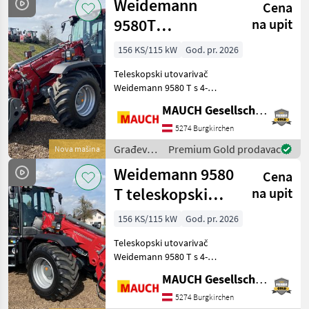
Weidemann
plivajućim
Cena
Weidemann
9580T
na upit
teleskopski
156 KS/115 kW
God. pr. 2026
utovarivač na
Teleskopski utovarivač
kotačima
Weidemann 9580 T s 4-
cilindričnim Deutz Stage V
MAUCH Gesellschaft m.b.H. & Co.KG
motorom, hidrostatskim
pogonom na sve kotače,
5274 Burgkirchen
100%-tnom blokadom
Građevinski
Premium Gold prodavac
Nova mašina
diferencijala, plivajućim pol
strojevi /
Weidemann 9580
Cena
Weidemann
T teleskopski
na upit
utovarivač na
156 KS/115 kW
God. pr. 2026
kotačima
Teleskopski utovarivač
Weidemann 9580 T s 4-
cilindričnim Deutz Stage V
MAUCH Gesellschaft m.b.H. & Co.KG
motorom, hidrostatskim
pogonom na sve kotače,
5274 Burgkirchen