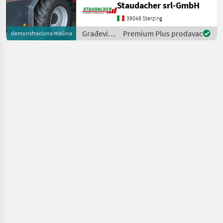
Stage V inkl. SDCT-Getriebe
Staudacher srl-GmbH
(40km/h) und
39049 Sterzing
Schwingungsdämpfer
Koffergewicht 330 kg Fest
Građevinski
Premium Plus prodavac
demonstraciona mašina
strojevi /
Schäffer