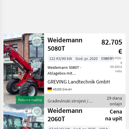
Weidemann
82.705
5080T
€
122 KS/90 kW
God. pr. 2020
5550 h
sa 19% PDV-
a
69.500 €
Weidemann 5080T -
neto
Ablagebox mit
Flaschenhalter -Radio
GREVING Landtechnik GmbH
komplett -Sitz Stoff
48268 Greven
Luftgefedert -Beleuchtung
nach StVZO -LED-
29 dana
Polovna mašina
Građevinski strojevi /
Arbeitsscheinwerfer -40
onlajn
Weidemann
km/h -Schmutzfänger vorn
Weidemann
Cena
2060T
na upit