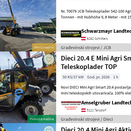
Nr. 70079 JCB Teleskoplader 542-100 Agri XTRAr DT - mit Hubkraft 4, 2
Tonnen - mit Hubhöhe 9, 8 Meter - mit 1
Common Rail (bis 2000b
Schwarzmayr Landtec
6262 Schlitters
Građevinski strojevi / JCB
Nova mašina
Dieci 20.4 E Mini Agri
Teleskoplader TOP
50 KS/37 kW
God. pr. 2026
1 h
Novi DIECI Mini Agri Smart 20.4 postavlj
mini teleskopskih utovarivača. 100% električni! Najveća kabina
(identična modelu 26.6 Mini Agri
Amselgruber Landte
5121 Tarsdorf
Građevinski strojevi / Dieci
Polovna mašina
Dieci 20.4 Mini Agri Akt