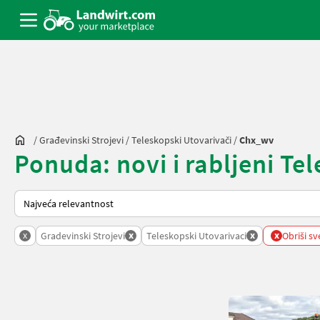
/
Građevinski Strojevi
/
Teleskopski Utovarivači
/
Chx_wv
Ponuda: novi i rabljeni Te
Način na koji sortira Landwirt.com
x
x
x
x
Gradevinski Strojevi
Teleskopski Utovarivaci
Obriši sve