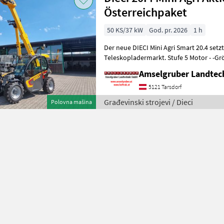
Österreichpaket
50 KS/37 kW
God. pr. 2026
1 h
Der neue DIECI Mini Agri Smart 20.4 set
Teleskopladermarkt. Stufe 5 Motor - -G
Modell 26.6 Mini Agri) -50
Amselgruber Landte
5121 Tarsdorf
Građevinski strojevi / Dieci
Polovna mašina