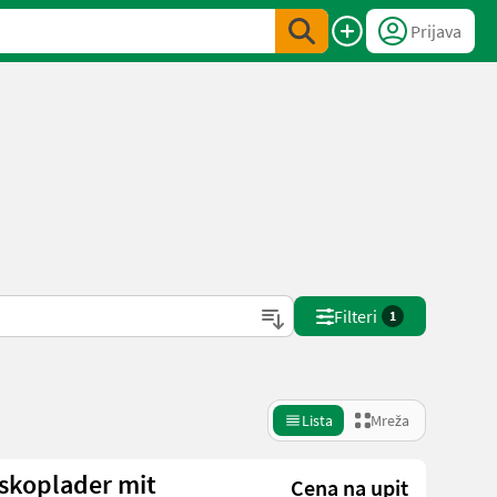
Prijava
Filteri
1
Lista
Mreža
eskoplader mit
Cena na upit