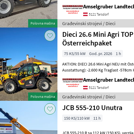
NEU mit Österreichpaket (TOP
Amselgruber Landte
5121 Tarsdorf
Građevinski strojevi / Dieci
Polovna mašina
Dieci 26.6 Mini Agri TOP
Österreichpaket
75 KS/55 kW
God. pr. 2026
1 h
AKTION: DIECI 26.6 Mini Agri NEU mit Ös
Ausstattung): -2.600 Kg Traglast -578c
Werkzeugunterkante -Unter 200cm Bauhö
Amselgruber Landte
5121 Tarsdorf
Građevinski strojevi / Dieci
Polovna mašina
JCB 555-210 Unutra
150 KS/110 kW
11 h
JCB 555-210 R sa 112 kW (150 KS), verzija 40 km/h, 7" ekran za