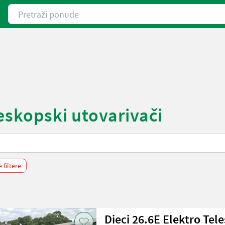
Pretraži ponude
leskopski utovarivači
 filtere
Dieci 26.6E Elektro Tel