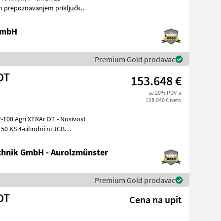
m prepoznavanjem priključka,
 GmbH
Premium Gold prodavac
DT
153.648 €
sa 20% PDV-a
128.040 € neto
150 KS 4-cilindrični JCB
hnik GmbH - Aurolzmünster
Premium Gold prodavac
DT
Cena na upit