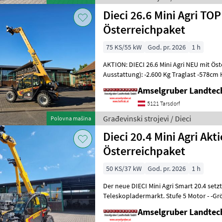
Dieci 26.6 Mini Agri TOP
Österreichpaket
75 KS/55 kW
God. pr. 2026
1 h
AKTION: DIECI 26.6 Mini Agri NEU mit Ös
Ausstattung): -2.600 Kg Traglast -578c
Werkzeugunterkante -Unter 200cm Bauhö
Amselgruber Landte
5121 Tarsdorf
Građevinski strojevi / Dieci
Polovna mašina
Dieci 20.4 Mini Agri Akt
Österreichpaket
50 KS/37 kW
God. pr. 2026
1 h
Der neue DIECI Mini Agri Smart 20.4 set
Teleskopladermarkt. Stufe 5 Motor - -G
Modell 26.6 Mini Agri) -50
Amselgruber Landte