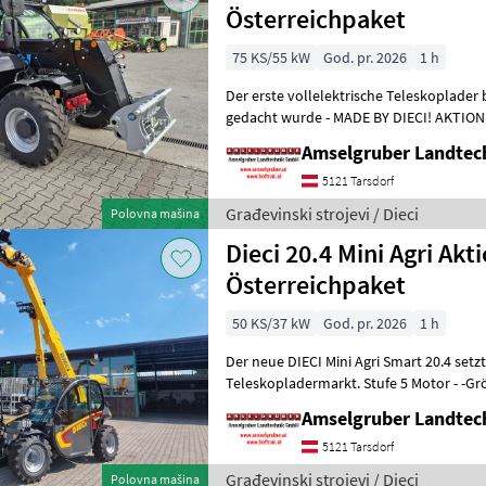
Österreichpaket
75 KS/55 kW
God. pr. 2026
1 h
Der erste vollelektrische Teleskoplader 
gedacht wurde - MADE BY DIECI! AKTION: D
NEU mit Österreichpaket (TOP
Amselgruber Landte
5121 Tarsdorf
Građevinski strojevi / Dieci
Polovna mašina
Dieci 20.4 Mini Agri Akt
Österreichpaket
50 KS/37 kW
God. pr. 2026
1 h
Der neue DIECI Mini Agri Smart 20.4 set
Teleskopladermarkt. Stufe 5 Motor - -G
Modell 26.6 Mini Agri) -50
Amselgruber Landte
5121 Tarsdorf
Građevinski strojevi / Dieci
Polovna mašina