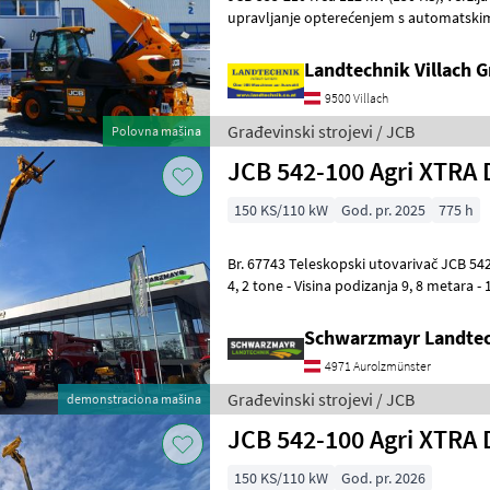
upravljanje opterećenjem s automatski
kabina s grijanjem i klima uređajem,
Landtechnik Villach
9500 Villach
Građevinski strojevi / JCB
Polovna mašina
JCB 542-100 Agri XTRA 
150 KS/110 kW
God. pr. 2025
775 h
Br. 67743 Teleskopski utovarivač JCB 542-100 Agri XTRAr DT - Nosivost
4, 2 tone - Visina podizanja 9, 8 metara - 
Dieselmax Common Rail motor
Schwarzmayr Landtec
4971 Aurolzmünster
Građevinski strojevi / JCB
demonstraciona mašina
JCB 542-100 Agri XTRA 
150 KS/110 kW
God. pr. 2026