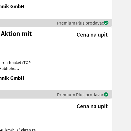
chnik GmbH
Premium Plus prodavac
 Aktion mit
Cena na upit
terreichpaket (TOP-
m Hubhöhe
he -75 PS 4 Zylind
chnik GmbH
Premium Plus prodavac
Cena na upit