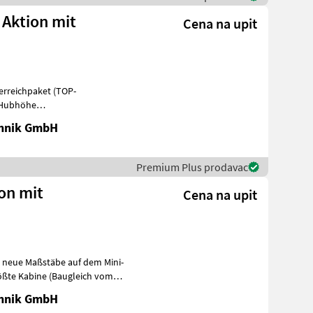
 Aktion mit
Cena na upit
terreichpaket (TOP-
m Hubhöhe
he -75 PS 4 Zylind
chnik GmbH
Premium Plus prodavac
ion mit
Cena na upit
zt neue Maßstäbe auf dem Mini-
rößte Kabine (Baugleich vom
chnik GmbH