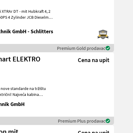
50PS 4 Zylinder JCB Dieselmax
hnik GmbH - Schlitters
Premium Gold prodavac
 Smart ELEKTRO
Cena na upit
a nove standarde na tržištu
chnik GmbH
Premium Plus prodavac
ion mit
Cena na upit