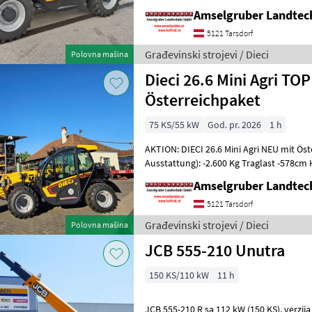
NEU mit Österreichpaket (TOP
Amselgruber Landte
5121 Tarsdorf
Građevinski strojevi / Dieci
Polovna mašina
Dieci 26.6 Mini Agri TOP
Österreichpaket
75 KS/55 kW
God. pr. 2026
1 h
AKTION: DIECI 26.6 Mini Agri NEU mit Ös
Ausstattung): -2.600 Kg Traglast -578c
Werkzeugunterkante -Unter 200cm Bauhö
Amselgruber Landte
5121 Tarsdorf
Građevinski strojevi / Dieci
Polovna mašina
JCB 555-210 Unutra
150 KS/110 kW
11 h
JCB 555-210 R sa 112 kW (150 KS), verzija 40 km/h, 7" ekran za