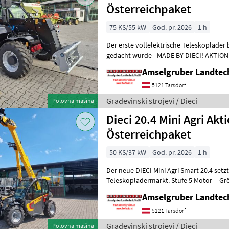
Österreichpaket
75 KS/55 kW
God. pr. 2026
1 h
Der erste vollelektrische Teleskoplader 
gedacht wurde - MADE BY DIECI! AKTION: D
NEU mit Österreichpaket (TOP
Amselgruber Landte
5121 Tarsdorf
Građevinski strojevi / Dieci
Polovna mašina
Dieci 20.4 Mini Agri Akt
Österreichpaket
50 KS/37 kW
God. pr. 2026
1 h
Der neue DIECI Mini Agri Smart 20.4 set
Teleskopladermarkt. Stufe 5 Motor - -G
Modell 26.6 Mini Agri) -50
Amselgruber Landte
5121 Tarsdorf
Građevinski strojevi / Dieci
Polovna mašina