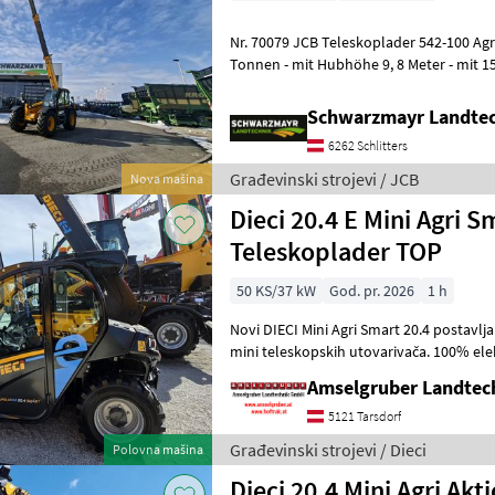
Nr. 70079 JCB Teleskoplader 542-100 Agri XTRAr DT - mit Hubkraft 4, 2
Tonnen - mit Hubhöhe 9, 8 Meter - mit 1
Common Rail (bis 2000b
Schwarzmayr Landtec
6262 Schlitters
Građevinski strojevi / JCB
Nova mašina
Dieci 20.4 E Mini Agri
Teleskoplader TOP
50 KS/37 kW
God. pr. 2026
1 h
Novi DIECI Mini Agri Smart 20.4 postavlj
mini teleskopskih utovarivača. 100% električni! Najveća kabina
(identična modelu 26.6 Mini Agri
Amselgruber Landte
5121 Tarsdorf
Građevinski strojevi / Dieci
Polovna mašina
Dieci 20.4 Mini Agri Akt