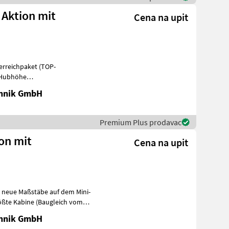
 Aktion mit
Cena na upit
terreichpaket (TOP-
m Hubhöhe
he -75 PS 4 Zylind
chnik GmbH
Premium Plus prodavac
ion mit
Cena na upit
zt neue Maßstäbe auf dem Mini-
rößte Kabine (Baugleich vom
chnik GmbH