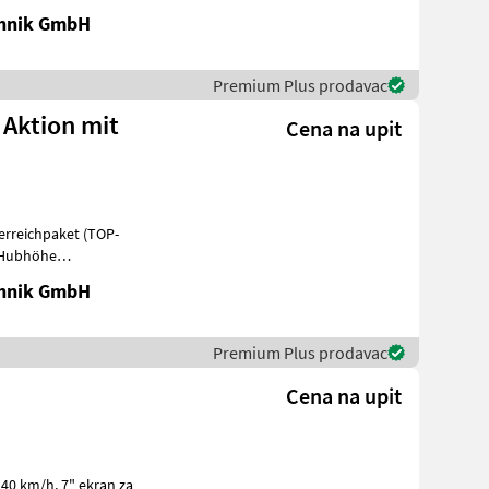
chnik GmbH
Premium Plus prodavac
 Aktion mit
Cena na upit
terreichpaket (TOP-
m Hubhöhe
he -75 PS 4 Zylind
chnik GmbH
Premium Plus prodavac
Cena na upit