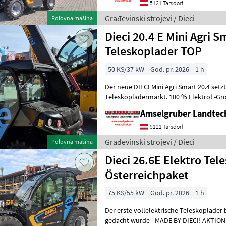
5121 Tarsdorf
Građevinski strojevi / Dieci
Polovna mašina
Dieci 20.4 E Mini Agri
Teleskoplader TOP
50 KS/37 kW
God. pr. 2026
1 h
Der neue DIECI Mini Agri Smart 20.4 set
Teleskopladermarkt. 100 % Elektro! -Gr
Modell 26.6 Mini Agri) -Echt
Amselgruber Landte
5121 Tarsdorf
Građevinski strojevi / Dieci
Polovna mašina
Dieci 26.6E Elektro Tel
Österreichpaket
75 KS/55 kW
God. pr. 2026
1 h
Der erste vollelektrische Teleskoplader 
gedacht wurde - MADE BY DIECI! AKTION: D