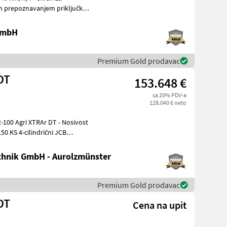
m prepoznavanjem priključka,
 GmbH
Premium Gold prodavac
DT
153.648 €
sa 20% PDV-a
128.040 € neto
150 KS 4-cilindrični JCB
hnik GmbH - Aurolzmünster
Premium Gold prodavac
DT
Cena na upit