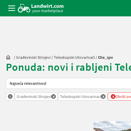
/
Građevinski Strojevi
/
Teleskopski Utovarivači
/
Chx_spv
Ponuda: novi i rabljeni Te
Način na koji sortira Landwirt.com
x
x
x
x
Gradevinski Strojevi
Teleskopski Utovarivaci
Obriši sve