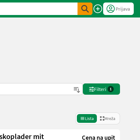
Prijava
Filteri
1
Lista
Mreža
eskoplader mit
Cena na upit