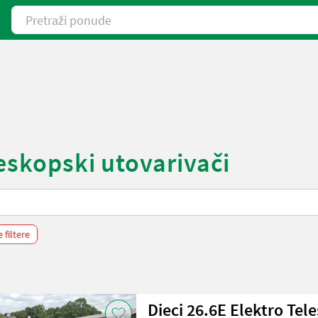
Pretraži ponude
leskopski utovarivači
 filtere
Dieci 26.6E Elektro Tel