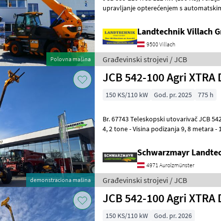
upravljanje opterećenjem s automatski
kabina s grijanjem i klima uređajem,
Landtechnik Villach
9500 Villach
Građevinski strojevi / JCB
Polovna mašina
JCB 542-100 Agri XTRA 
150 KS/110 kW
God. pr. 2025
775 h
Br. 67743 Teleskopski utovarivač JCB 542-100 Agri XTRAr DT - Nosivost
4, 2 tone - Visina podizanja 9, 8 metara - 
Dieselmax Common Rail motor
Schwarzmayr Landtec
4971 Aurolzmünster
Građevinski strojevi / JCB
demonstraciona mašina
JCB 542-100 Agri XTRA 
150 KS/110 kW
God. pr. 2026