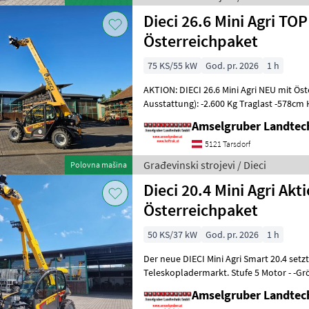
Dieci 26.6 Mini Agri TOP
Österreichpaket
75 KS/55 kW
God. pr. 2026
1 h
AKTION: DIECI 26.6 Mini Agri NEU mit Ös
Ausstattung): -2.600 Kg Traglast -578c
Werkzeugunterkante -Unter 200cm Bauhö
Amselgruber Landte
5121 Tarsdorf
Građevinski strojevi / Dieci
Polovna mašina
Dieci 20.4 Mini Agri Akt
Österreichpaket
50 KS/37 kW
God. pr. 2026
1 h
Der neue DIECI Mini Agri Smart 20.4 set
Teleskopladermarkt. Stufe 5 Motor - -G
Modell 26.6 Mini Agri) -50
Amselgruber Landte