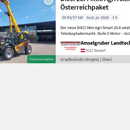
Österreichpaket
50 KS/37 kW
God. pr. 2026
1 h
Der neue DIECI Mini Agri Smart 20.4 set
Teleskopladermarkt. Stufe 5 Motor - -G
Modell 26.6 Mini Agri) -50
Amselgruber Landte
5121 Tarsdorf
Građevinski strojevi / Dieci
Polovna mašina