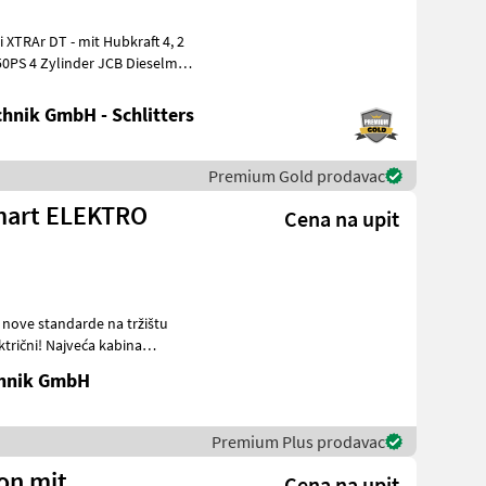
50PS 4 Zylinder JCB Dieselmax
hnik GmbH - Schlitters
Premium Gold prodavac
 Smart ELEKTRO
Cena na upit
a nove standarde na tržištu
chnik GmbH
Premium Plus prodavac
ion mit
Cena na upit