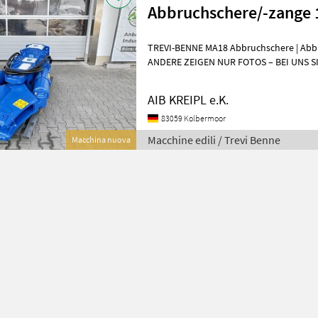
Abbruchschere/-zange 
TREVI-BENNE MA18 Abbruchschere | Abbr
ANDERE ZEIGEN NUR FOTOS – BEI UNS 
Besichtigen - anfassen - überzeugen
AIB KREIPL e.K.
83059 Kolbermoor
Macchine edili / Trevi Benne
Macchina nuova