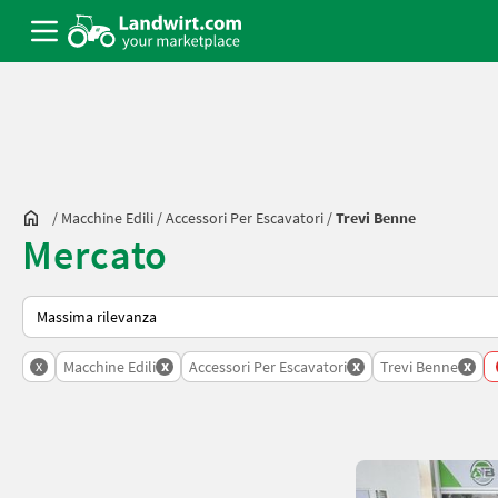
/
Macchine Edili
/
Accessori Per Escavatori
/
Trevi Benne
Mercato
Ecco come viene ordinato su Landwirt.com
x
x
x
x
Macchine Edili
Accessori Per Escavatori
Trevi Benne