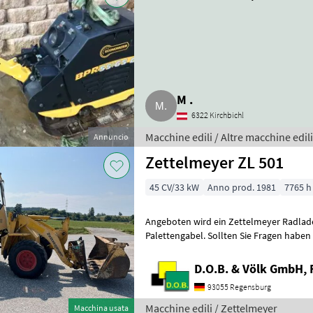
M .
6322 Kirchbichl
Macchine edili / Altre macchine edili
Annuncio
Zettelmeyer ZL 501
45 CV/33 kW
Anno prod. 1981
7765 h
Angeboten wird ein Zettelmeyer Radlade
Palettengabel. Sollten Sie Fragen haben stehe Ich gerne zur
Verfügung. Macchine edili Caricatori 
D.O.B. & Völk GmbH, 
93055 Regensburg
Macchine edili / Zettelmeyer
Macchina usata