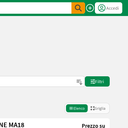
Accedi
Filtri
Elenco
Griglia
NNE MA18
Prezzo su