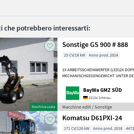
ati che potrebbero interessarti:
Sonstige GS 900 # 888
25 CV/18 kW
Anno prod. 2024
1X ARBEITSSCHEINWERFER (LED)2X DO
MECHANISCHGEGENGEWICHT UNTER DE
WERKZEUGAUFNAHMEMotor- Moderner 
Dreizylinderdieselmotor, Typ
BayWa GMZ SÜD
83104 Schönau
Macchine edili / Sonstige
Macchina usata
Komatsu D61PXI-24
171 CV/126 kW
Anno prod. 2018
4472