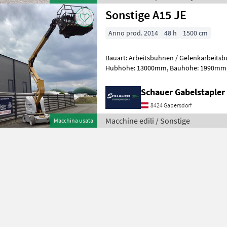
Sonstige A15 JE
Anno prod. 2014
48 h
1500 cm
Bauart: Arbeitsbühnen / Gelenkarbeitsbühne, Tragkraft
Hubhöhe: 13000mm, Bauhöhe: 1990mm, Bereifung vorne: Bandagen
Einfach 60 - 80% , Bereifung hinten: Ba
Schauer Gabelstaple
8424 Gabersdorf
Macchine edili / Sonstige
Macchina usata