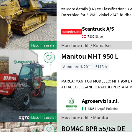
== More details (EN) == Classification: B Wheel / undercarriage:
Dozerblad for 3, 8M³- vinkel >24° -foldbar Undercarriage: Stålbånd
Track shoes width: 860 IMC
Scantruck A/S
7800 Skive
Macchine edili / Komatsu
Macchina usata
Manitou MHT 950 L
Anno prod. 2011
6113 h
MARCA: MANITOU MODELLO: MHT 950 L A
ATTACCO E SGANCIO RAPIDO PORTATA MA
SOLLEVAMENTO: 9 MT MOTORE: PERKINS 
Agroservizi s.r.l.
45031 Arquà Polesine
Macchine edili / Manitou
Macchina usata
BOMAG BPR 55/65 DE