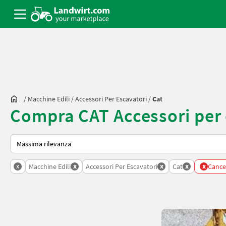
/
Macchine Edili
/
Accessori Per Escavatori
/
Cat
Compra CAT Accessori per 
Ecco come viene ordinato su Landwirt.com
x
x
x
x
x
Macchine Edili
Accessori Per Escavatori
Cat
Cancell