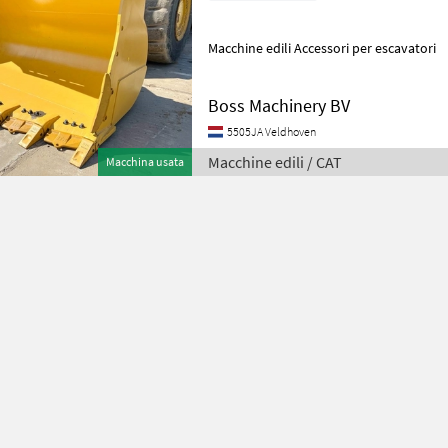
Macchine edili Accessori per escavatori
Boss Machinery BV
5505JA Veldhoven
Macchine edili / CAT
Macchina usata