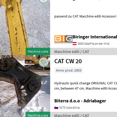
passend zu CAT Macchine edili Acce
Biringer Internation
3800 Göpfritz an der Wild
Macchine edili / CAT
Macchina usata
CAT CW 20
Anno prod. 2003
Hydraulic quick change ORIGINAL CAT CW20 fi 65, betwee
cm, between 47 cm. Macchine ed
Biterra d.o.o - Adriabager
5270 Ajdovščina
Macchine edili / CAT
Macchina usata