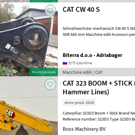
CAT CW 40 S
Schnellwechsler mechanisch CW 40 S Sti
Stift 445 mm Macchine edili Accessori
Biterra d.o.o - Adriabager
5270 Ajdovščina
Macchine edili / CAT
Macchina usata
CAT 323 BOOM + STICK
Hammer Lines)
Anno prod. 2024
Caterpillar 323D3 Boom + Stick Brand N
Reference number: 323D3 Type 323D3 Boom + Stick Location
Veldhoven, Netherlands Available at Bo
Boss Machinery BV