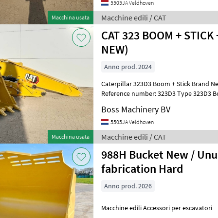
5505JA Veldhoven
Macchine edili / CAT
Macchina usata
CAT 323 BOOM + STICK
NEW)
Anno prod. 2024
Caterpillar 323D3 Boom + Stick Brand N
Reference number: 323D3 Type 323D3 Boom + Stick + Bucket Location
Veldhoven, Netherlands Availab
Boss Machinery BV
5505JA Veldhoven
Macchine edili / CAT
Macchina usata
988H Bucket New / Unused Dutch
fabrication Hard
Anno prod. 2026
Macchine edili Accessori per escavatori