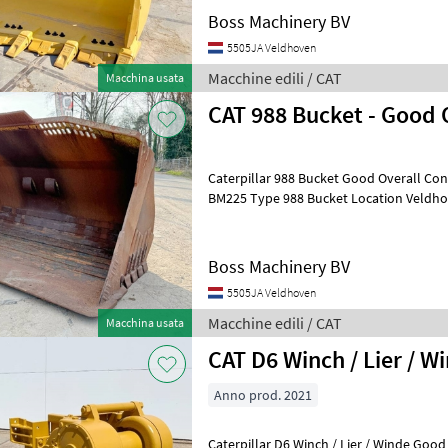
Boss Machinery BV
5505JA Veldhoven
Macchine edili / CAT
Macchina usata
CAT 988 Bucket - Good 
Caterpillar 988 Bucket Good Overall Co
BM225 Type 988 Bucket Location Veldhoven, Netherlands Available at
Boss Machinery! This Caterpillar
Boss Machinery BV
5505JA Veldhoven
Macchine edili / CAT
Macchina usata
CAT D6 Winch / Lier / W
Anno prod. 2021
Caterpillar D6 Winch / Lier / Winde Good