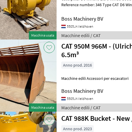
Reference number: 346 Type CAT D6 Winch / Lier / Winde Location
Veldhoven, Netherlands Availa
Boss Machinery BV
5505JA Veldhoven
Macchine edili / CAT
Macchina usata
CAT 950M 966M - (Ulrich
6.5m³
Anno prod. 2016
Macchine edili Accessori per escavatori
Boss Machinery BV
5505JA Veldhoven
Macchine edili / CAT
Macchina usata
CAT 988K Bucket - New
Anno prod. 2023