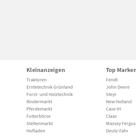
Kleinanzeigen
Top Marke
Traktoren
Fendt
Erntetechnik Grünland
John Deere
Forst- und Holztechnik
Steyr
Rindermarkt
New Holland
Pferdemarkt
Case IH
Futterbörse
Claas
Stellenmarkt
Massey Fergu
Hofladen
Deutz-Fahr