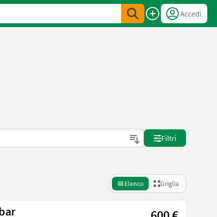
Accedi
Filtri
Elenco
Griglia
bar
600 €