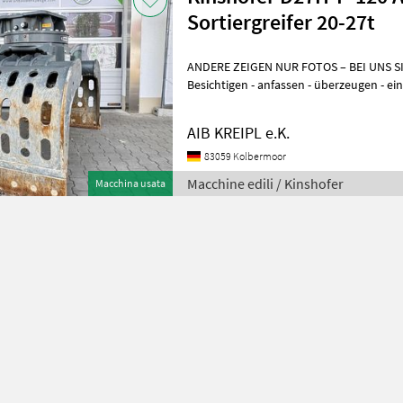
Sortiergreifer 20-27t
ANDERE ZEIGEN NUR FOTOS – BEI UNS 
Besichtigen - anfassen - überzeugen - einsetzen. 
WENN´S AUCH SOFORT GEHT? Einfach
AIB KREIPL e.K.
83059 Kolbermoor
Macchine edili / Kinshofer
Macchina usata