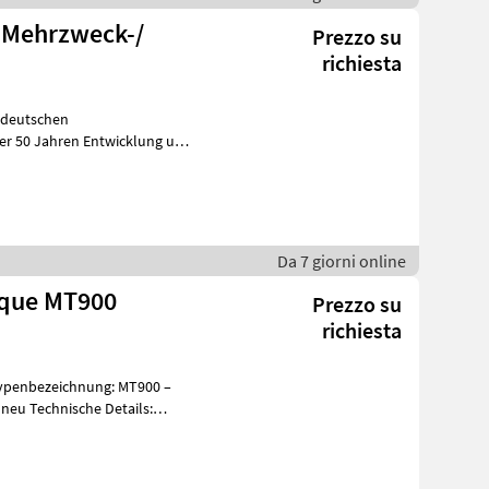
Mehrzweck-/
Prezzo su
richiesta
m deutschen
er 50 Jahren Entwicklung und
Produktion von innovativen Anbauwerkzeugen, hat
Da 7 giorni online
rque MT900
Prezzo su
richiesta
Typenbezeichnung: MT900 –
etails: