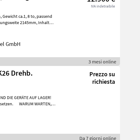
IVA indetraibile
end
del GmbH
3 mesi online
26 Drehb.
Prezzo su
richiesta
SIND DIE GERÄTE AUF LAGER!
- einsetzen. WARUM WARTEN,
a
Da 7 giorni online