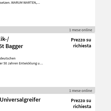
UM WARTEN,
nf
1 mese online
ik-/
Prezzo su
5t Bagger
richiesta
m deutschen
er 50 Jahren Entwicklung und
Produktion von innovativen Anbauwerkzeugen, hat
1 mese online
Universalgreifer
Prezzo su
richiesta