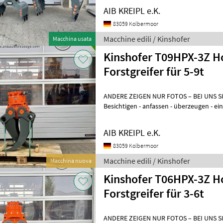
AIB KREIPL e.K.
83059 Kolbermoor
Macchine edili / Kinshofer
Macchina usata
Kinshofer T09HPX-3Z Ho
Forstgreifer für 5-9t
ANDERE ZEIGEN NUR FOTOS – BEI UNS S
Besichtigen - anfassen - überzeugen - einsetzen. WAR
WENN´S AUCH SOFORT GEHT? Einfach a
AIB KREIPL e.K.
83059 Kolbermoor
Macchine edili / Kinshofer
Macchina nuova
Kinshofer T06HPX-3Z H
Forstgreifer für 3-6t
ANDERE ZEIGEN NUR FOTOS – BEI UNS S