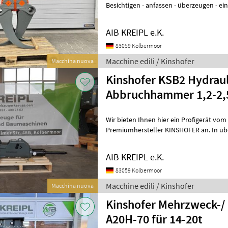
Besichtigen - anfassen - überzeugen - einsetzen. WAR
WENN´S AUCH SOFORT GEHT? Einfach a
AIB KREIPL e.K.
83059 Kolbermoor
Macchine edili / Kinshofer
Macchina nuova
Kinshofer KSB2 Hydraul
Abbruchhammer 1,2-2,
Wir bieten Ihnen hier ein Profigerät vo
Premiumhersteller KINSHOFER an. In üb
AIB KREIPL e.K.
83059 Kolbermoor
Macchine edili / Kinshofer
Macchina nuova
Kinshofer Mehrzweck-/ 
A20H-70 für 14-20t