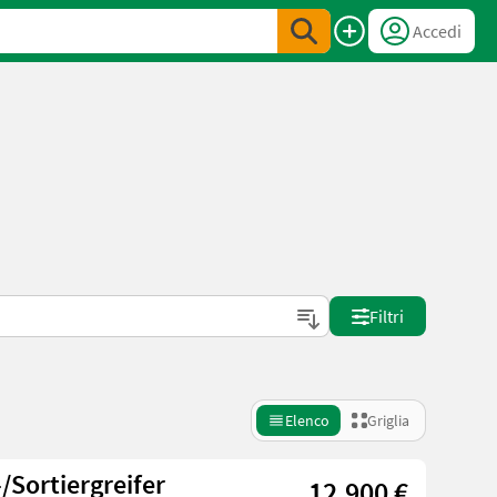
Accedi
Filtri
Elenco
Griglia
/Sortiergreifer
12.900 €