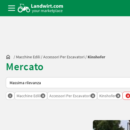
/
Macchine Edili
/
Accessori Per Escavatori
/
Kinshofer
Mercato
Ecco come viene ordinato su Landwirt.com
x
x
x
x
x
Macchine Edili
Accessori Per Escavatori
Kinshofer