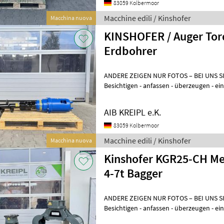
83059 Kolbermoor
Macchine edili / Kinshofer
Macchina nuova
KINSHOFER / Auger Tor
Erdbohrer
ANDERE ZEIGEN NUR FOTOS – BEI UNS S
Besichtigen - anfassen - überzeugen - 
WENN´S AUCH SOFORT GEHT? Einfach a
AIB KREIPL e.K.
83059 Kolbermoor
Macchine edili / Kinshofer
Macchina nuova
Kinshofer KGR25-CH Me
4-7t Bagger
ANDERE ZEIGEN NUR FOTOS – BEI UNS 
Besichtigen - anfassen - überzeugen 
WENN´S AUCH SOFORT GEHT? Einfach 