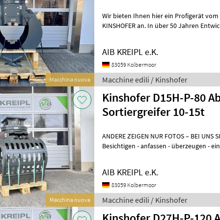
Wir bieten Ihnen hier ein Profigerät vo
KINSHOFER an. In über 50 Jahren Entwi
innovativen Anbauwerkzeugen
AIB KREIPL e.K.
83059 Kolbermoor
Macchine edili / Kinshofer
Macchina nuova
Kinshofer D15H-P-80 Ab
Sortiergreifer 10-15t
ANDERE ZEIGEN NUR FOTOS – BEI UNS 
Besichtigen - anfassen - überzeugen - einsetzen. 
WENN´S AUCH SOFORT GEHT? Einfach
AIB KREIPL e.K.
83059 Kolbermoor
Macchine edili / Kinshofer
Macchina nuova
Kinshofer D27H-P-120 Abbruch- und