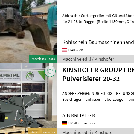
Abbruch-/ Sortiergreifer mit Gitterstäben, Gewicht ca.1, 8 to, pass
für 21-28 to Bagger (Breite 1150mm, Öffnungsweite 2145mm, Inhalt
800Liter, Gewicht ca. 1800kg),
Kohlschein Baumaschinenhan
1140 Wien
Macchine edili / Kinshofer
Macchina usata
KINSHOFER GROUP FRK
Pulverisierer 20-32
ANDERE ZEIGEN NUR FOTOS – BEI UNS 
Besichtigen - anfassen - überzeugen 
WENN´S AUCH SOFORT GEHT? Einfach 
AIB KREIPL e.K.
83059 Kolbermoor
Macchine edili / Kinshofer
Macchina nuova