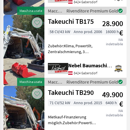
8424 Gabersdorf
7000Std.Erneuert. Macchine
edili Miniescavatori
Macchine
Rivenditore Premium Gold
Macchina usata
edili /
Takeuchi TB175
28.900
Takeuchi
€
58 CV/43 kW
Anno prod. 2006
16000 h
IVA
indetraibile
Zubehör:Klima, Powertilt,
Zentralschmierung, 3
Tieflöffel 400mm 600mm
900mm, 1Böschungslöffel
Nebel Baumaschinen
1500mm.Hydraulikpumpe
8424 Gabersdorf
vor 1000Std.erneuert.
Carburante: Diesel
Macchine
Rivenditore Premium Gold
Macchina usata
Macchine edi
edili /
Takeuchi TB290
49.900
Takeuchi
€
71 CV/52 kW
Anno prod. 2015
6400 h
IVA
indetraibile
Mietkauf-Finanzierung
möglich.Zubehör:Powertilt-
Martin, 3Tieflöffel 400mm