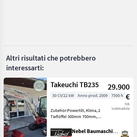
UAM
BIG
Kinshofer
Auger Torque
Altri risultati che potrebbero
A&T Anbaugeräte
interessarti:
Lasco
Takeuchi TB235
29.900
Mostra
tutti
€
30 CV/22 kW
Anno prod. 2009
7500 h
37
IVA
indetraibile
MARKETPLACE
Zubehör:Powertilt, Klima, 2
Tieflöffel 300mm 700mm,
Offerte dei
1Böschungslöffel
Marketplace
Annunci
rivenditori
1200mm.Hydraulikpumpe
Nebel Baumaschinen
wurde bei