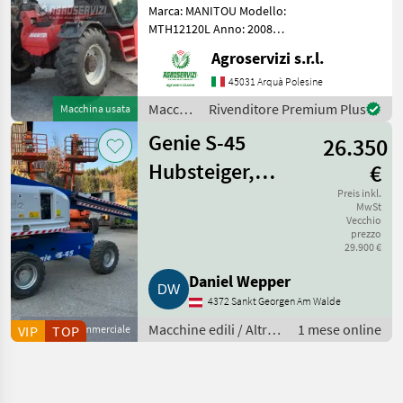
Marca: MANITOU Modello:
MTH12120L Anno: 2008
Accessori: BLOCCO
Agroservizi s.r.l.
ATTREZZI, DOPPIO SFILO
Portata max: 12 TON
45031 Arquà Polesine
Altezza max di
Macchine
Rivenditore Premium Plus
Macchina usata
sollevamento: 9.6 MT
edili /
Motore: MERCEDES BENZ 1
Genie S-45
26.350
Manitou
Hubsteiger,
€
Arbeitsbühne
Preis inkl.
MwSt
Vecchio
prezzo
29.900 €
Daniel Wepper
4372 Sankt Georgen Am Walde
Macchine edili / Altre
1 mese online
VIP
Fornitore commerciale
TOP
macchine edili