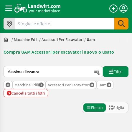
Sfoglia le offerte
/
Macchine Edili
/
Accessori Per Escavatori
/
Uam
Compra UAM Accessori per escavatori nuovo o usato
Ecco come viene ordinato su Landwirt.com
Filtri
x
x
x
x
Macchine Edili
Accessori Per Escavatori
Uam
x
Cancella tutti i filtri
Elenco
Griglia