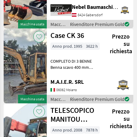
600mm 900mm,
Nebel Baumaschinen
1Böschungslöffel 1500mm
8424 Gabersdorf
Carburante: Diesel
Macchine edili
Macchine
Rivenditore Premium Gold
Macchina usata
Miniescavatori
edili /
Case CK 36
Prezzo
Takeuchi
su
Anno prod. 1995
3622 h
richiesta
COMPLETO DI 3 BENNE
Benna scavo 400 mm
Benna scavo 800 mm
Benna liscia 1400 mm
M.A.I.E.R. SRL
Macchine edili
06062 Moiano
Miniescavatori
Macchine
Rivenditore Premium Gold
Macchina usata
edili /
TELESCOPICO
Prezzo
Case IH
MANITOU
su
richiesta
MHT10120L
Anno prod. 2008
7878 h
(ANNO 2008)