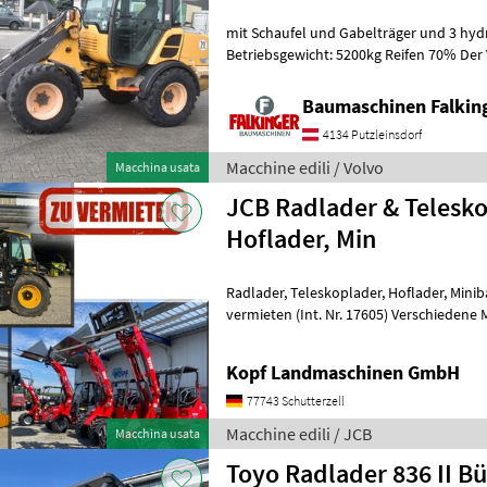
mit Schaufel und Gabelträger und 3 hydr
Betriebsgewicht: 5200kg Reifen 70% Der 
Zustand!! BAUMASCHINEN FALKIN
Baumaschinen Falkin
4134 Putzleinsdorf
Macchine edili / Volvo
Macchina usata
JCB Radlader & Telesko
Hoflader, Min
Radlader, Teleskoplader, Hoflader, Minibagger, Minidumper zu
vermieten (Int. Nr. 17605) Verschiedene Maschinen zu vermieten -
Minibagger - Hoflader (Toyo) - JCB Te
Kopf Landmaschinen GmbH
77743 Schutterzell
Macchine edili / JCB
Macchina usata
Toyo Radlader 836 II Bü