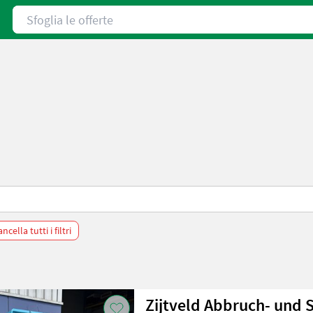
Sfoglia le offerte
ncella tutti i filtri
Zijtveld Abbruch- und S