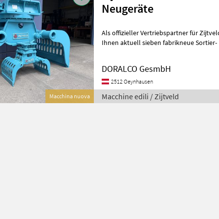
Neugeräte
Als offizieller Vertriebspartner für Zijtve
Ihnen aktuell sieben fabrikneue Sortier-
robusten D-Serie direkt ab Lag
DORALCO GesmbH
2512 Oeynhausen
Macchine edili / Zijtveld
Macchina nuova