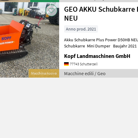
GEO AKKU Schubkarre 
NEU
Anno prod. 2021
Akku Schubkarre Plus Power D50HB NEU (Int
Schubkarre Mini Dumper Baujahr 2021 
Modell: D50HB Engine: B+S Net weight: 2
Kopf Landmaschinen GmbH
77743 Schutterzell
Macchine edili / Geo
Macchina nuova