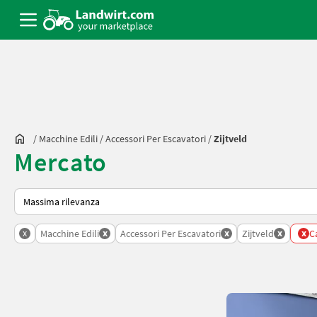
/
Macchine Edili
/
Accessori Per Escavatori
/
Zijtveld
Mercato
Ecco come viene ordinato su Landwirt.com
x
x
x
x
x
Macchine Edili
Accessori Per Escavatori
Zijtveld
Ca