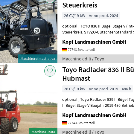
Steuerkreis
26 CV/19 kW
Anno prod. 2024
optional , TOYO 836 II Bügel Stage V (Int-Nr.: 14820) BLACK Edition, 4.
Steuerkreis, STVZO-GutachtenStandard Schaufel 110 cm und
Palettengabel Neumaschine 2024 3, 1
Kopf Landmaschinen GmbH
77743 Schutterzell
Macchine edili / Toyo
Macchina dimostrativa
Toyo Radlader 836 II Bü
Hubmast
26 CV/19 kW
Anno prod. 2019
486 h
optional , Toyo Radlader 839 II Bügel Tage V (Int. Nr. 13206) TOYO 836
II Bügel Stage V Baujahr 2019 486 Betriebsstunden 3, 
Hubmast Allradantrieb übe
Kopf Landmaschinen GmbH
77743 Schutterzell
Macchine edili / Toyo
Macchina usata