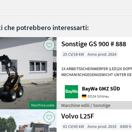
ati che potrebbero interessarti:
Sonstige GS 900 # 888
25 CV/18 kW
Anno prod. 2024
1X ARBEITSSCHEINWERFER (LED)2X DO
MECHANISCHGEGENGEWICHT UNTER DE
WERKZEUGAUFNAHMEMotor- Moderner 
Dreizylinderdieselmotor, Typ
BayWa GMZ SÜD
83104 Schönau
Macchine edili / Sonstige
Macchina usata
Volvo L25F
61 CV/45 kW
Anno prod. 2010
4300 h