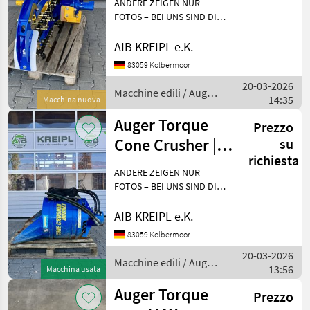
ANDERE ZEIGEN NUR
2,5-4,5t Bagger
FOTOS – BEI UNS SIND DIE
GERÄTE AUF LAGER!
Besichtigen - anfassen -
AIB KREIPL e.K.
überzeugen - einsetzen.
83059 Kolbermoor
WARUM WARTEN, WENN´S
20-03-2026
AUCH SOFORT GEHT?
Macchine edili / Auger
14:35
Einfach anf
Macchina nuova
Torque
Auger Torque
Prezzo
Cone Crusher |
su
richiesta
Brecherlöffel | 3-
ANDERE ZEIGEN NUR
10t Bagger
FOTOS – BEI UNS SIND DIE
GERÄTE AUF LAGER!
Besichtigen - anfassen -
AIB KREIPL e.K.
überzeugen - einsetzen.
83059 Kolbermoor
WARUM WARTEN, WENN´S
20-03-2026
AUCH SOFORT GEHT?
Macchine edili / Auger
13:56
Einfach anf
Macchina usata
Torque
Auger Torque
Prezzo