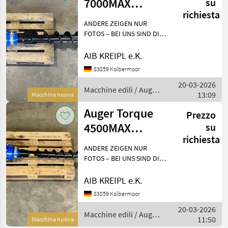
7000MAX
su
richiesta
Erdbohrer | 5-7t
ANDERE ZEIGEN NUR
Bagger
FOTOS – BEI UNS SIND DIE
GERÄTE AUF LAGER!
Besichtigen - anfassen -
AIB KREIPL e.K.
überzeugen - einsetzen.
83059 Kolbermoor
WARUM WARTEN, WENN´S
20-03-2026
AUCH SOFORT GEHT?
Macchine edili / Auger
13:09
Einfach anf
Macchina nuova
Torque
Auger Torque
Prezzo
4500MAX
su
richiesta
Erdbohrer | 3-5t
ANDERE ZEIGEN NUR
Bagger
FOTOS – BEI UNS SIND DIE
GERÄTE AUF LAGER!
Besichtigen - anfassen -
AIB KREIPL e.K.
überzeugen - einsetzen.
83059 Kolbermoor
WARUM WARTEN, WENN´S
20-03-2026
AUCH SOFORT GEHT?
Macchine edili / Auger
11:50
Einfach anf
Macchina nuova
Torque