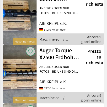
richiesta
Erdbohrer | 4,5-
ANDERE ZEIGEN NUR
6t Bagger
FOTOS – BEI UNS SIND DIE
GERÄTE AUF LAGER!
Besichtigen - anfassen -
AIB KREIPL e.K.
überzeugen - einsetzen.
83059 Kolbermoor
WARUM WARTEN, WENN´S
Ancora 9
AUCH SOFORT GEHT?
Macchine edili /
giorni online
Einfach anf
Macchina nuova
Auger Torque
Auger Torque
Prezzo
X2500 Erdbohrer
su
richiesta
| 1,5-3t Bagger
ANDERE ZEIGEN NUR
FOTOS – BEI UNS SIND DIE
GERÄTE AUF LAGER!
Besichtigen - anfassen -
AIB KREIPL e.K.
überzeugen - einsetzen.
83059 Kolbermoor
WARUM WARTEN, WENN´S
Ancora 9
AUCH SOFORT GEHT?
Macchine edili /
giorni online
Einfach anf
Macchina nuova
Auger Torque