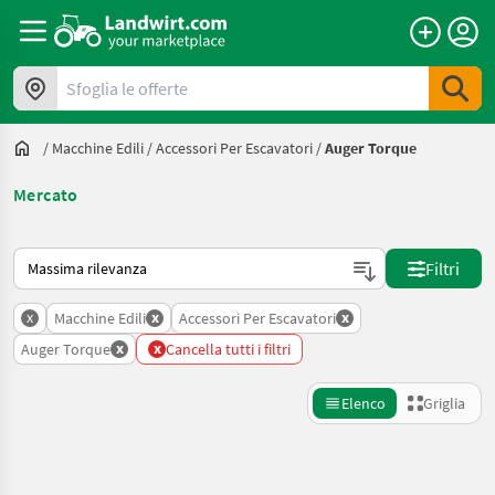
Sfoglia le offerte
/
Macchine Edili
/
Accessori Per Escavatori
/
Auger Torque
Mercato
Ecco come viene ordinato su Landwirt.com
Filtri
x
x
x
Macchine Edili
Accessori Per Escavatori
x
x
Auger Torque
Cancella tutti i filtri
Elenco
Griglia