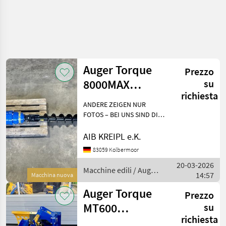
Auger Torque
Prezzo
8000MAX
su
richiesta
Erdbohrer | 6-8t
ANDERE ZEIGEN NUR
Bagger
FOTOS – BEI UNS SIND DIE
GERÄTE AUF LAGER!
Besichtigen - anfassen -
AIB KREIPL e.K.
überzeugen - einsetzen.
83059 Kolbermoor
WARUM WARTEN, WENN´S
20-03-2026
AUCH SOFORT GEHT?
Macchine edili / Auger
14:57
Einfach anf
Macchina nuova
Torque
Auger Torque
Prezzo
MT600
su
richiesta
Grabenfräse |