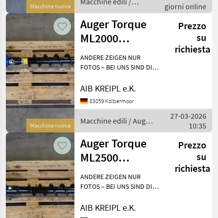
Macchine edili /
giorni online
Einfach anf
Macchina nuova
Auger Torque
Auger Torque
Prezzo
ML2000
su
richiesta
Erdbohrer für
ANDERE ZEIGEN NUR
Minilader
FOTOS – BEI UNS SIND DIE
GERÄTE AUF LAGER!
Besichtigen - anfassen -
AIB KREIPL e.K.
überzeugen - einsetzen.
83059 Kolbermoor
WARUM WARTEN, WENN´S
27-03-2026
AUCH SOFORT GEHT?
Macchine edili / Auger
10:35
Einfach anf
Macchina nuova
Torque
Auger Torque
Prezzo
ML2500
su
richiesta
Erdbohrer für
ANDERE ZEIGEN NUR
Minilader
FOTOS – BEI UNS SIND DIE
GERÄTE AUF LAGER!
Besichtigen - anfassen -
AIB KREIPL e.K.
überzeugen - einsetzen.