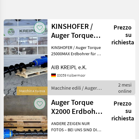
Affina
la
ricerca
KINSHOFER /
Prezzo
Auger Torque
su
Categoria
Paese
Filtri
4
richiesta
25000MAX
KINSHOFER / Auger Torque
Erdbohrer für
Mostra
25000MAX Erdbohrer für 15-
PERCORSO
Reimposta
17
22t Bagger ANDERE ZEIGEN
ATTUALE
risultati
NUR FOTOS – BEI UNS SIND
AIB KREIPL e.K.
Macchine
DIE GERÄTE AUF LAGER!
edili
83059 Kolbermoor
Besichtigen - anfassen -
Macchine
2 mesi
überzeugen -
Macchine edili / Auger
Edili
online
Macchina nuova
Torque
Accessori
Auger Torque
Per
Prezzo
Escavatori
X2000 Erdbohrer
su
Auger
richiesta
| 1-2,5t Bagger
Torque
ANDERE ZEIGEN NUR
FOTOS – BEI UNS SIND DIE
SCEGLI
GERÄTE AUF LAGER!
CATEGORIA