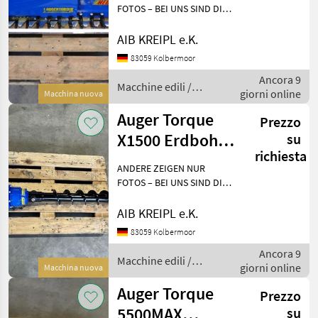
1,5-8t Bagger
FOTOS – BEI UNS SIND DIE
GERÄTE AUF LAGER!
Besichtigen - anfassen -
AIB KREIPL e.K.
überzeugen - einsetzen.
83059 Kolbermoor
WARUM WARTEN, WENN´S
Ancora 9
AUCH SOFORT GEHT?
Macchine edili /
giorni online
Einfach anf
Macchina nuova
Auger Torque
Auger Torque
Prezzo
X1500 Erdbohrer
su
richiesta
| 1-2t Bagger
ANDERE ZEIGEN NUR
FOTOS – BEI UNS SIND DIE
GERÄTE AUF LAGER!
Besichtigen - anfassen -
AIB KREIPL e.K.
überzeugen - einsetzen.
83059 Kolbermoor
WARUM WARTEN, WENN´S
Ancora 9
AUCH SOFORT GEHT?
Macchine edili /
giorni online
Einfach anf
Macchina nuova
Auger Torque
Auger Torque
Prezzo
5500MAX
su