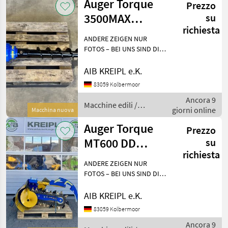
Auger Torque
Prezzo
3500MAX
su
richiesta
Erdbohrer | 2,5-
ANDERE ZEIGEN NUR
4,5t Bagger
FOTOS – BEI UNS SIND DIE
GERÄTE AUF LAGER!
Besichtigen - anfassen -
AIB KREIPL e.K.
überzeugen - einsetzen.
83059 Kolbermoor
WARUM WARTEN, WENN´S
Ancora 9
AUCH SOFORT GEHT?
Macchine edili /
giorni online
Einfach anf
Macchina nuova
Auger Torque
Auger Torque
Prezzo
MT600 DD
su
richiesta
Grabenfräse |
ANDERE ZEIGEN NUR
2,5-4,5t Bagger
FOTOS – BEI UNS SIND DIE
GERÄTE AUF LAGER!
Besichtigen - anfassen -
AIB KREIPL e.K.
überzeugen - einsetzen.
83059 Kolbermoor
WARUM WARTEN, WENN´S
Ancora 9
AUCH SOFORT GEHT?