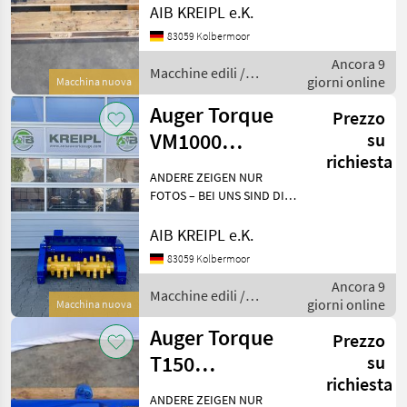
Besichtigen - anfassen -
AIB KREIPL e.K.
überzeugen - einsetzen.
Auger Torque
83059 Kolbermoor
WARUM WARTEN, WENN´S
Ancora 9
AUCH SOFORT GEHT?
BIG
Macchine edili /
giorni online
Einfach anf
Macchina nuova
Auger Torque
Kinshofer
Auger Torque
Prezzo
VM1000
su
A&T Anbaugeräte
richiesta
Forstmulcher | 5-
ANDERE ZEIGEN NUR
10t Bagger
CAT
FOTOS – BEI UNS SIND DIE
GERÄTE AUF LAGER!
Besichtigen - anfassen -
Lasco
AIB KREIPL e.K.
überzeugen - einsetzen.
83059 Kolbermoor
Mostra
WARUM WARTEN, WENN´S
tutti
Ancora 9
AUCH SOFORT GEHT?
Macchine edili /
37
giorni online
Einfach anf
Macchina nuova
Auger Torque
Auger Torque
MARKETPLACE
Prezzo
T150
su
Offerte dei
Marketplace
Annunci
richiesta
Heckenschere |
rivenditori
ANDERE ZEIGEN NUR