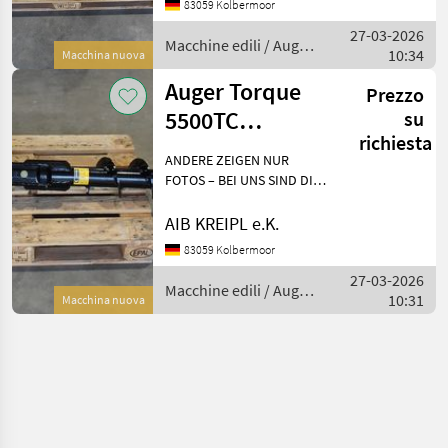
83059 Kolbermoor
WARUM WARTEN, WENN´S
27-03-2026
AUCH SOFORT GEHT?
Macchine edili / Auger
10:34
Einfach anf
Macchina nuova
Torque
Auger Torque
Prezzo
5500TC
su
richiesta
Erdbohrer für
ANDERE ZEIGEN NUR
Ladekran bis
FOTOS – BEI UNS SIND DIE
GERÄTE AUF LAGER!
15/m
Besichtigen - anfassen -
AIB KREIPL e.K.
überzeugen - einsetzen.
83059 Kolbermoor
WARUM WARTEN, WENN´S
27-03-2026
AUCH SOFORT GEHT?
Macchine edili / Auger
10:31
Einfach anf
Macchina nuova
Torque