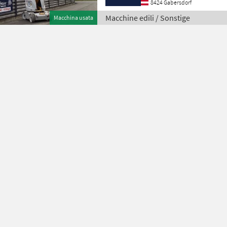
8424 Gabersdorf
Macchine edili / Sonstige
Macchina usata