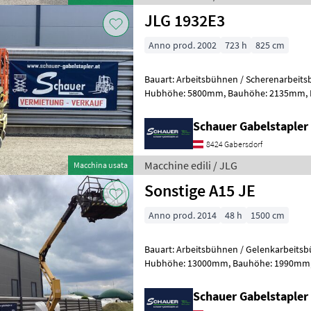
JLG 1932E3
Anno prod. 2002
723 h
825 cm
Bauart: Arbeitsbühnen / Scherenarbeitsbühne, Tragkraf
Hubhöhe: 5800mm, Bauhöhe: 2135mm, Batterie: Trojan PzS 24V
Zustand: Neu, Bereifung vorne: Banda
Schauer Gabelstaple
8424 Gabersdorf
Macchine edili / JLG
Macchina usata
Sonstige A15 JE
Anno prod. 2014
48 h
1500 cm
Bauart: Arbeitsbühnen / Gelenkarbeitsbühne, Tragkraft
Hubhöhe: 13000mm, Bauhöhe: 1990mm, Bereifung vorne: Bandagen
Einfach 60 - 80% , Bereifung hinten: Ba
Schauer Gabelstaple