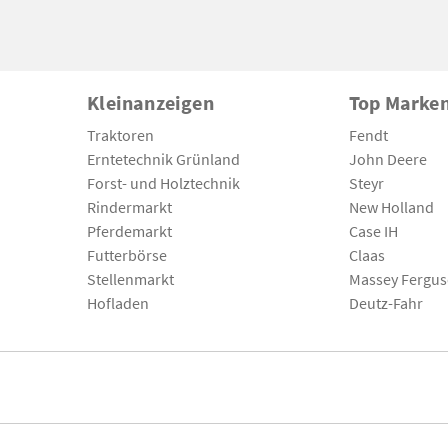
Kleinanzeigen
Top Marke
Traktoren
Fendt
Erntetechnik Grünland
John Deere
Forst- und Holztechnik
Steyr
Rindermarkt
New Holland
Pferdemarkt
Case IH
Futterbörse
Claas
Stellenmarkt
Massey Fergu
Hofladen
Deutz-Fahr