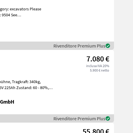
: 9504 See
s Specificati
Rivenditore Premium Plus
7.080 €
inclusa IVA 20%
5.900 € netto
t: 340kg,
r GmbH
Rivenditore Premium Plus
55.800 €