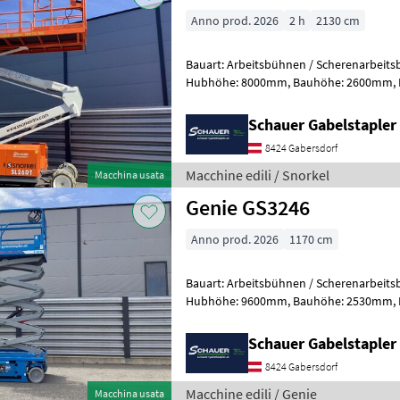
Anno prod. 2026
2 h
2130 cm
Bauart: Arbeitsbühnen / Scherenarbeitsbühne, Tragkraf
Hubhöhe: 8000mm, Bauhöhe: 2600mm, Batterie: Starter 12V ,
Sonderausstattung: CE Zertifika
Schauer Gabelstaple
8424 Gabersdorf
Macchine edili / Snorkel
Macchina usata
Genie GS3246
Anno prod. 2026
1170 cm
Bauart: Arbeitsbühnen / Scherenarbeitsbühne, Tragkraf
Hubhöhe: 9600mm, Bauhöhe: 2530mm, Batterie: Trojan 6V 228Ah
Zustand: Neu, Bereifung vorne: Vollg
Schauer Gabelstaple
8424 Gabersdorf
Macchine edili / Genie
Macchina usata