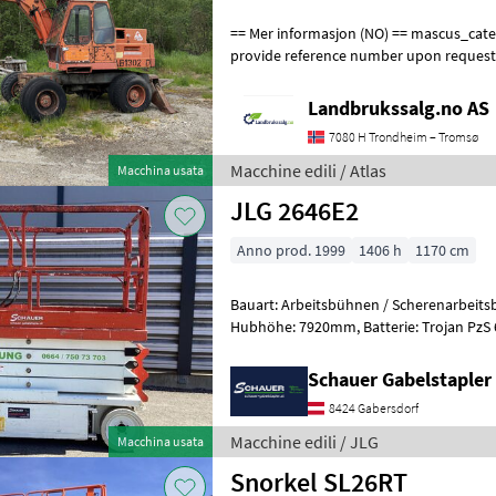
== Mer informasjon (NO) == mascus_category: excavators Please
provide reference number upon request
en.landbrukssalg.no/9504 for more image
Landbrukssalg.no AS
7080 H Trondheim – Tromsø
Macchine edili / Atlas
Macchina usata
JLG 2646E2
Anno prod. 1999
1406 h
1170 cm
Bauart: Arbeitsbühnen / Scherenarbeitsbühne, Tragkraf
Hubhöhe: 7920mm, Batterie: Trojan PzS 6V 225Ah Zustand: 60 - 80%,
Bereifung vorne: Vollgummi Einfach 8
Schauer Gabelstaple
8424 Gabersdorf
Macchine edili / JLG
Macchina usata
Snorkel SL26RT