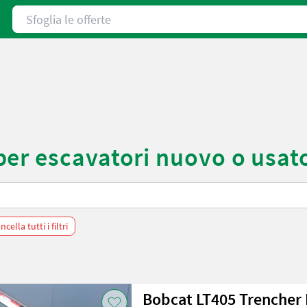
Sfoglia le offerte
er escavatori nuovo o usat
ncella tutti i filtri
Bobcat LT405 Trencher 