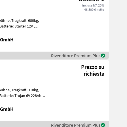
inclusa IVA 20%
46.500 € netto
t: 680kg,
t, Edelstahl
r GmbH
Rivenditore Premium Plus
Prezzo su
richiesta
t: 318kg,
ummi E
r GmbH
Rivenditore Premium Plus