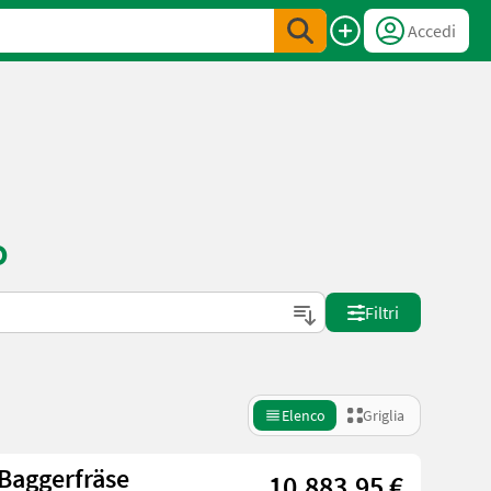
Accedi
o
Filtri
Elenco
Griglia
Baggerfräse
10.883,95 €