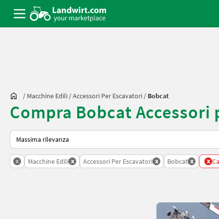
/
Macchine Edili
/
Accessori Per Escavatori
/
Bobcat
Compra Bobcat Accessori p
Ecco come viene ordinato su Landwirt.com
x
x
x
x
x
Macchine Edili
Accessori Per Escavatori
Bobcat
Ca