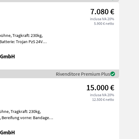
7.080 €
inclusa IVA 20%
5.900 € netto
t: 230kg,
gen Ein
r GmbH
Rivenditore Premium Plus
15.000 €
inclusa IVA 20%
12.500 € netto
: 230kg,
nda
r GmbH