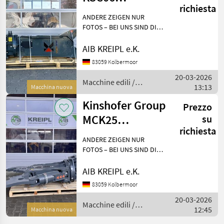
richiesta
Schrottschere |
ANDERE ZEIGEN NUR
5-12t Bagger
FOTOS – BEI UNS SIND DIE
GERÄTE AUF LAGER!
Besichtigen - anfassen -
AIB KREIPL e.K.
überzeugen - einsetzen.
83059 Kolbermoor
WARUM WARTEN, WENN´S
20-03-2026
AUCH SOFORT GEHT?
Macchine edili /
13:13
Einfach anf
Macchina nuova
Kinshofer Group
Kinshofer Group
Prezzo
MCK25
su
richiesta
Abbruchschere |
ANDERE ZEIGEN NUR
Abbruchzange
FOTOS – BEI UNS SIND DIE
GERÄTE AUF LAGER!
20-35t Bagge
Besichtigen - anfassen -
AIB KREIPL e.K.
überzeugen - einsetzen.
83059 Kolbermoor
WARUM WARTEN, WENN´S
20-03-2026
AUCH SOFORT GEHT?
Macchine edili /
12:45
Einfach anf
Macchina nuova
Kinshofer Group