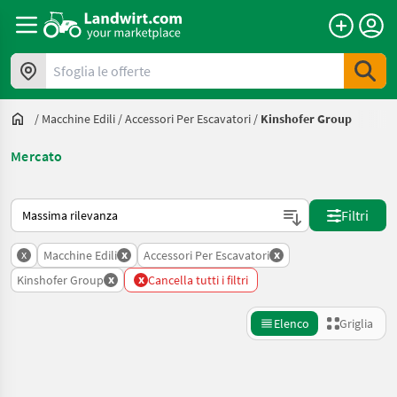
Sfoglia le offerte
/
Macchine Edili
/
Accessori Per Escavatori
/
Kinshofer Group
Mercato
Ecco come viene ordinato su Landwirt.com
Filtri
x
x
x
Macchine Edili
Accessori Per Escavatori
x
x
Kinshofer Group
Cancella tutti i filtri
Elenco
Griglia