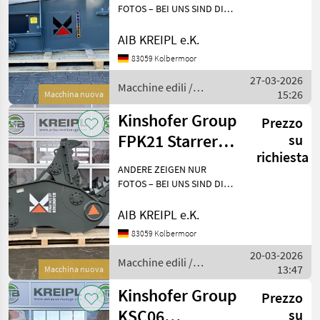
Stahlschere 13-
FOTOS – BEI UNS SIND DIE
GERÄTE AUF LAGER!
26t Bagger
Besichtigen - anfassen -
AIB KREIPL e.K.
überzeugen - einsetzen.
83059 Kolbermoor
WARUM WARTEN, WENN´S
27-03-2026
AUCH SOFORT GEHT?
Macchine edili /
15:26
Einfach anf
Macchina nuova
Kinshofer Group
Kinshofer Group
Prezzo
FPK21 Starrer
su
richiesta
Pulverisierer |
ANDERE ZEIGEN NUR
20-35t Bagger
FOTOS – BEI UNS SIND DIE
GERÄTE AUF LAGER!
Besichtigen - anfassen -
AIB KREIPL e.K.
überzeugen - einsetzen.
83059 Kolbermoor
WARUM WARTEN, WENN´S
20-03-2026
AUCH SOFORT GEHT?
Macchine edili /
13:47
Einfach anf
Macchina nuova
Kinshofer Group
Kinshofer Group
Prezzo
KSC06
su