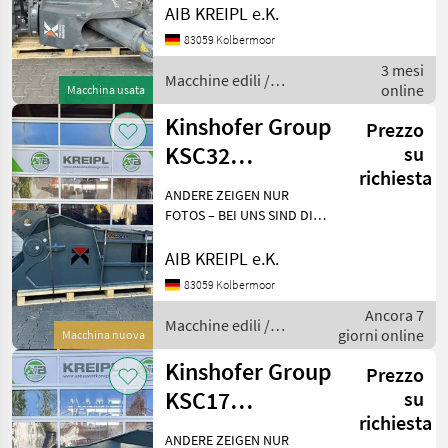
Besichtigen - anfassen -
AIB KREIPL e.K.
überzeugen - einsetzen.
Kinshofer Group
83059 Kolbermoor
WARUM WARTEN, WENN´S
3 mesi
AUCH SOFORT GEHT?
BIG
Macchine edili /
online
Einfach anf
Macchina usata
Kinshofer Group
Kinshofer
Kinshofer Group
Prezzo
KSC32
su
Auger Torque
richiesta
Schrottschere |
ANDERE ZEIGEN NUR
Stahlschere | 20-
A&T Anbaugeräte
FOTOS – BEI UNS SIND DIE
GERÄTE AUF LAGER!
35t
Besichtigen - anfassen -
CAT
AIB KREIPL e.K.
überzeugen - einsetzen.
83059 Kolbermoor
Mostra
WARUM WARTEN, WENN´S
tutti
Ancora 7
AUCH SOFORT GEHT?
Macchine edili /
37
giorni online
Einfach anf
Macchina nuova
Kinshofer Group
Kinshofer Group
MARKETPLACE
Prezzo
KSC17
su
Offerte dei
Marketplace
Annunci
richiesta
Schrottschere |
rivenditori
ANDERE ZEIGEN NUR