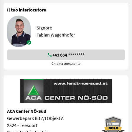
Il tuo interlocutore
Signore
Fabian Wagenhofer
+43 664 ********
Chiama consulente
ACA Center NÖ-Süd
Gewerbepark B 17/I Objekt A
2524 - Teesdorf