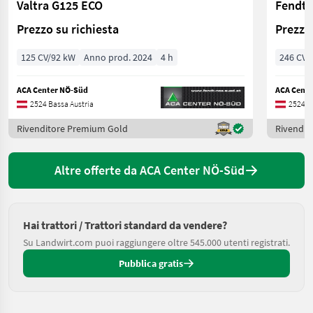
Valtra G125 ECO
Fendt 
Prezzo su richiesta
Prezzo 
125 CV/92 kW
Anno prod. 2024
4 h
246 CV/
ACA Center NÖ-Süd
ACA Cente
2524 Bassa Austria
2524 B
Rivenditore Premium Gold
Rivendit
Altre offerte da ACA Center NÖ-Süd
Hai trattori / Trattori standard da vendere?
Su Landwirt.com puoi raggiungere oltre 545.000 utenti registrati.
Pubblica gratis