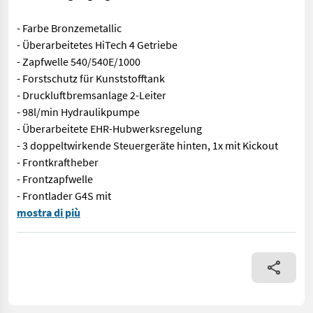
- Farbe Bronzemetallic
- Überarbeitetes HiTech 4 Getriebe
- Zapfwelle 540/540E/1000
- Forstschutz für Kunststofftank
- Druckluftbremsanlage 2-Leiter
- 98l/min Hydraulikpumpe
- Überarbeitete EHR-Hubwerksregelung
- 3 doppeltwirkende Steuergeräte hinten, 1x mit Kickout
- Frontkraftheber
- Frontzapfwelle
- Frontlader G4S mit
Zum Verkauf steht dieser neue Valtra A115 der aktualisierten 
mostra di più