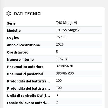
DATI TECNICI
T4S (Stage V)
Serie
T4.75S Stage V
Modello
75 / 55
CV / kW
2026
Anno di costruzione
5
Ore di lavoro
7157970
Numero interno
320/85R20
Pneumatico anteriore
380/85 R30
Pneumatici posteriori
100
Profondità del battistrada anteriore (%)
100
Profondità del battistrada posteriore (%)
3
Unità di controllo DW (totale)
2
Fanale da lavoro anteriore