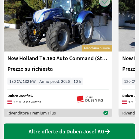
Macchina nuova
New Holland T6.180 Auto Command (Stage V)
Prezzo su richiesta
Prezzo 
180 CV/132 kW
Anno prod. 2026
10 h
120 CV/
Duben Josef KG
Duben Jos
3710 Bassa Austria
3710 B
Rivenditore Premium Plus
Rivendit
Altre offerte da Duben Josef KG