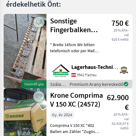
érdekelhetik Önt:
Sonstige
750 €
Fingerbalken
20 % ÁFA-
val
Pfeilschnitt T61
625 € nettó
* Breite 145cm Wir bitten
telefonisch oder per Mail
Ihren Besuch
bekanntzugeben, um
Lagerhaus-Technik Flachau
ausreichend Zeit für die
Beratung und eventuell
5542 Flachau
einer Probefahrt für Sie zu
Szálastakarmány
Premium Arany kereskedő
Használt gép
re
betakarítók
Krone Comprima
62.900
/
Sonstige
V 150 XC (24572)
€
Gy. év 2024
20 % ÁFA-
val
52.416,67 €
Comprima V 150 XC *402
nettó
Ballen am Zähler *Zugöse