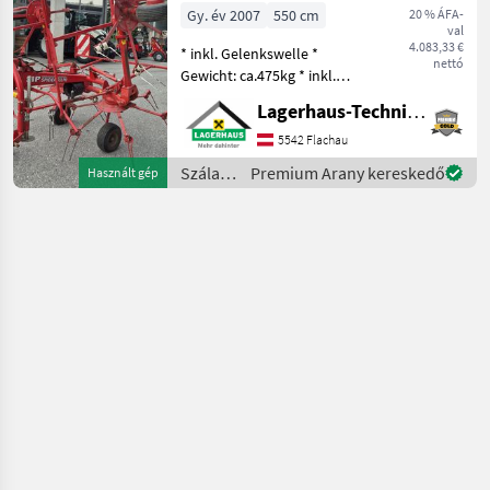
Gy. év 2007
550 cm
20 % ÁFA-
val
4.083,33 €
* inkl. Gelenkswelle *
nettó
Gewicht: ca.475kg * inkl.
Tastrad * hydraulisch
Lagerhaus-Technik Flachau
klappbar * mech.
Grenzstreueinrichtung Wir
5542 Flachau
bitten telefonisch oder per
Szálastakarmány
Premium Arany kereskedő
Használt gép
Mail Ihren Besuc
betakarítók
/ SIP