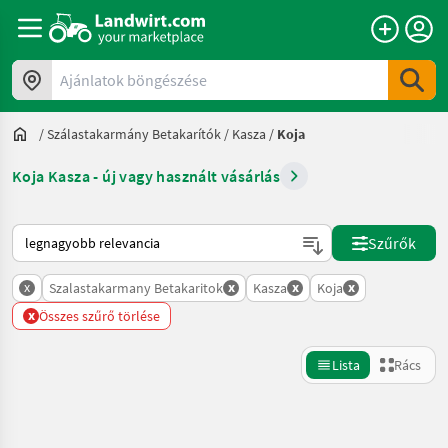
Ajánlatok böngészése
/
Szálastakarmány Betakarítók
/
Kasza
/
Koja
Koja Kasza - új vagy használt vásárlás
Így van sorba rendezve a Landwirt.com-on
Szűrők
x
x
x
x
Szalastakarmany Betakaritok
Kasza
Koja
x
Összes szűrő törlése
Lista
Rács