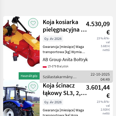
Keresés
pontosítása
Koja kosiarka
4.530,09
Kategória
Ország
Szűrők
4
pielęgnacyjna z
€
turbiną KP-3
Gy. év 2026
23 % ÁFA-
3 eredmény
AKTUÁLIS
Visszaállítás
val
ÚTVONAL
megjelenítése
3.683 €
Gwarancja [miesiące] Waga
nettó
Mezőgazdasági
transportowa [kg] Wymiary
gépek/eszközök
transportowe (DxSxW) Koja
AB Group Anita Bołtryk
kosiarka pielęgnacyjna z
Szalastakarmany
15-879 Bialystok
Betakaritok
turbiną KP-3 -liczba
wirników 3 szt. -
22-10-2025
Kasza
Használt gép
Szálastakarmány
podłączenie przód-ty
04:49
betakarítók / Koja
Koja
Koja ścinacz
3.601,44
łąkowy SL3, 2,75
KATEGÓRIA
€
KIVÁLASZTÁSA
m
Gy. év 2026
23 % ÁFA-
val
Koja
2.928 €
Gwarancja [miesiące] Waga
nettó
transportowa [kg] Koja