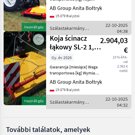
Pöttinger
ścinacz łąkowy SL3, 2, 75 m
AB Group Anita Bołtryk
- szerokość robocza 2, 75 m
Krone
15-879 Bialystok
- Liczba wirników - 3 szt. -
Liczba noży w wirniku - 2
22-10-2025
Használt gép
Szálastakarmány
Kuhn
szt.
04:38
betakarítók / Koja
Koja ścinacz
2.904,03
Claas
łąkowy SL-2 1,85
€
m
Vicon
Gy. év 2026
23 % ÁFA-
val
2.361 €
Gwarancja [miesiące] Waga
Mind a 49
nettó
transportowa [kg] Wymiary
megjelenítése
transportowe (DxSxW) Koja
AB Group Anita Bołtryk
ścinacz łąkowy SL-2 1, 85 m
MARKETPLACE
15-879 Bialystok
- Rozdrabnia chwasty,
Kereskedői
drobne krzewy i kretowiska
22-10-2025
Marketplace
Apróhirdetések
Használt gép
Szálastakarmány
ajánlatok
- Szerok
04:32
betakarítók / Koja
További találatok, amelyek