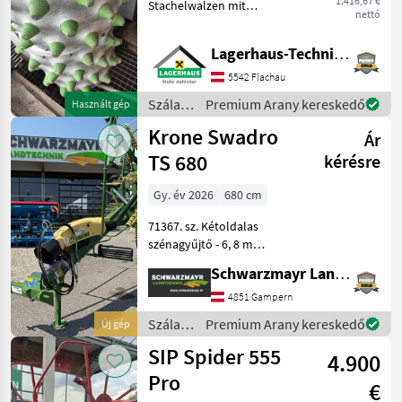
1.416,67 €
Stachelwalzen mit
nettó
Gumminoppen passend zu
Rapid Monta/Varea Wir
Lagerhaus-Technik Flachau
bitten telefonisch oder per
Mail Ihren Besuch
5542 Flachau
bekanntzugeben, um
Szálastakarmány
Premium Arany kereskedő
Használt gép
ausreichend Zeit
betakarítók
Krone Swadro
Ár
/
Sonstige
TS 680
kérésre
Gy. év 2026
680 cm
71367. sz. Kétoldalas
szénagyűjtő - 6, 8 m
munkaszélességgel - 2x13
Schwarzmayr Landtechnik GmbH - Gampern
merev fogkarokkal
(szállítási magasság 3 990
4851 Gampern
mm) - mindegyik fogkarban
Szálastakarmány
Premium Arany kereskedő
Új gép
4-4 emelhető dupla foggal
betakarítók
SIP Spider 555
4.900
/ Krone
Pro
€