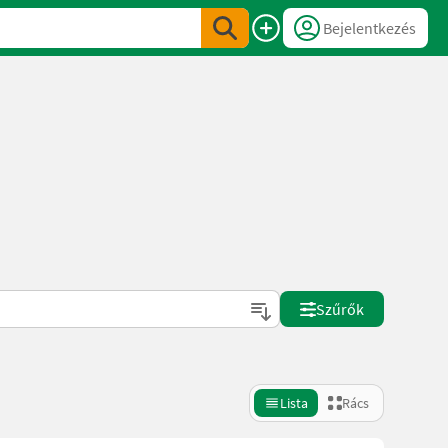
Bejelentkezés
Szűrők
Lista
Rács