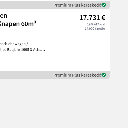
Premium Plus kereskedő
en -
17.731 €
Knapen 60m³
19% ÁFA-val
14.900 € nettó
hse Baujahr 1995 3-Achs
Bereifung 385/65/22, 5 60m³ Ladevolumen Länge
Premium Plus kereskedő