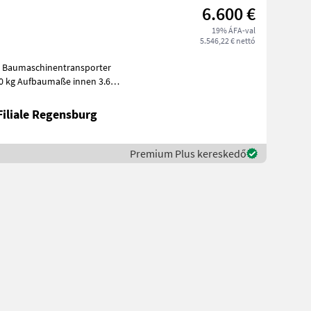
6.600 €
19% ÁFA-val
5.546,22 € nettó
n 3.660
Filiale Regensburg
Premium Plus kereskedő