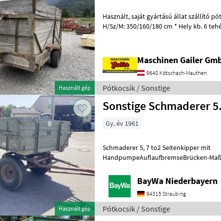
Használt, saját gyártású állat szállító pótkocsi. * Belső méretek
H/Sz/M: 350/160/180 cm * Hely kb. 6 teh
Mechanikus állatfeljáró * Fa p
Maschinen Gailer Gm
9640 Kötschach-Mauthen
Pótkocsik / Sonstige
Használt gép
Sonstige Schmaderer 5
Gy. év 1961
Schmaderer 5, 7 to2 Seitenkipper mit
HandpumpeAuflaufbremseBrücken-Maße: 
64mStahlunterbauHolzboden und Bor
Teil erneuert werden
BayWa Niederbayern
94315 Straubing
Pótkocsik / Sonstige
Használt gép