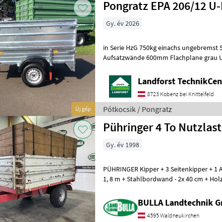
Pongratz EPA 206/12 U
Gy. év 2026
in Serie HzG 750kg einachs ungebremst 
Aufsatzwände 600mm Flachplane grau Um Ihnen unnötige
Landforst TechnikCent
8723 Kobenz bei Knittelfeld
Pótkocsik / Pongratz
Új gép
Pühringer 4 To Nutzlast
Gy. év 1998
PÜHRINGER Kipper + 3 Seitenkipper + 1 A
1, 8 m + Stahlbordwand - 2x 40 cm + Ho
Gesamtgewicht 5100 kg + Nutzlast
BULLA Landtechnik 
4595 Waldneukirchen