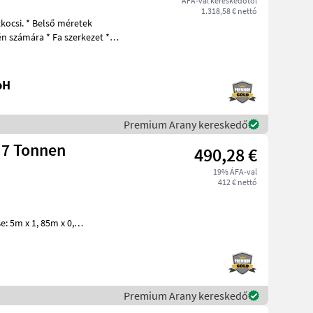
ÁFA-val kereskedőtől
1.318,58 € nettó
én számára * Fa szerkezet *
bH
Premium Arany kereskedő
.7 Tonnen
490,28 €
19% ÁFA-val
412 € nettó
5m x 1, 85m x 0,
dwändeHolzboden muss zum
Premium Arany kereskedő