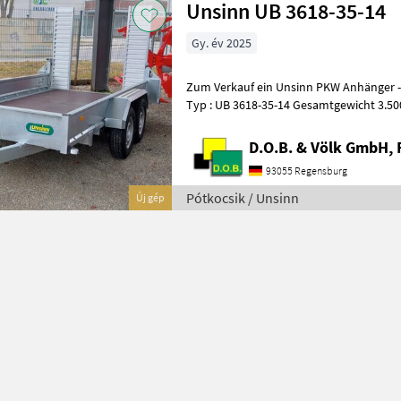
Unsinn UB 3618-35-14
Gy. év 2025
Zum Verkauf ein Unsinn PKW Anhänger - Baumaschinentransporter
Typ : UB 3618-35-14 Gesamtgewicht 3.500 kg Aufbaumaße inne
× 1.800 × 300 mm Ladehöhe 445 mm
D.O.B. & Völk GmbH, 
93055 Regensburg
Pótkocsik / Unsinn
Új gép