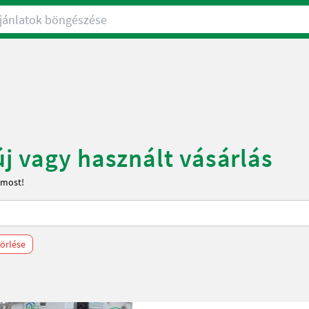
nlatok böngészése
új vagy használt vásárlás
 most!
törlése