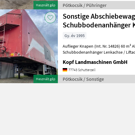
Pótkocsik / Pühringer
Használt gép
Sonstige Abschiebewag
Schubbodenanhänger 
Gy. év 1995
Auflieger Knapen (Int. Nr. 14826) 60 m³ Abschiebewagen /
Schubbodenanhänger Lenkachse / Liftac
Kopf Landmaschinen GmbH
77743 Schutterzell
Pótkocsik / Sonstige
Használt gép