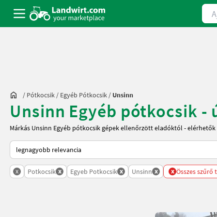
Ajá
/
Pótkocsik
/
Egyéb Pótkocsik
/
Unsinn
Unsinn Egyéb pótkocsik - 
Márkás Unsinn Egyéb pótkocsik gépek ellenőrzött eladóktól - elérhetők
Így van sorba rendezve a Landwirt.com-on
x
x
x
x
x
Potkocsik
Egyeb Potkocsik
Unsinn
Összes szűrő 