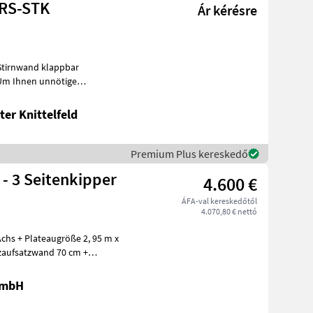
-RS-STK
Ár kérésre
Stirnwand klappbar
Wartezeiten oder Wegstrecken zu ersparen, bitten wir
er Knittelfeld
Premium Plus kereskedő
 - 3 Seitenkipper
4.600 €
ÁFA-val kereskedőtől
4.070,80 € nettó
chs + Plateaugröße 2, 95 m x
lzaufsatzwand 70 cm +
GmbH