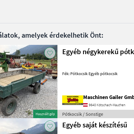
álatok, amelyek érdekelhetik Önt:
Egyéb négykerekű pótk
Fék: Pótkocsik Egyéb pótkocsik
Maschinen Gailer Gm
9640 Kötschach-Mauthen
Pótkocsik / Sonstige
Használt gép
Egyéb saját készítésű