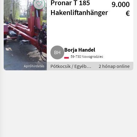
Pronar T 185
9.000
Hakenliftanhänger
€
Borja Handel
59-730 Nowogrodziec
Pótkocsik / Egyéb
2 hónap online
Apróhirdetés
pótkocsik