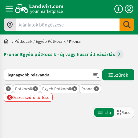
Ajánlatok böngészése
/
Pótkocsik
/
Egyéb Pótkocsik
/
Pronar
Pronar Egyéb pótkocsik - új vagy használt vásárlás
Így van sorba rendezve a Landwirt.com-on
Szűrők
x
x
x
x
Potkocsik
Egyeb Potkocsik
Pronar
x
Összes szűrő törlése
Lista
Rács