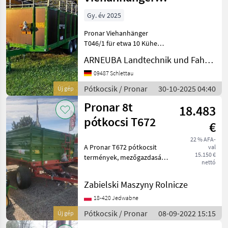
Viehwagen
Gy. év 2025
Pronar Viehanhänger
T046/1 für etwa 10 Kühe
Tandemfahrwerk mit
ARNEUBA Landtechnik und Fahrzeuge GmbH Vertrieb und Service
Prabellfederung 400er
Bereifung Inneres
09487 Schlettau
Trenngitter Seitliche Tür
Pótkocsik / Pronar
30-10-2025 04:40
Új gép
vorn rechts Breite
Pronar 8t
Heckklappe feder
18.483
pótkocsi T672
€
22 % AFA-
A Pronar T672 pótkocsit
val
15.150 €
termények, mezőgazdasági
nettó
termékek, építőanyagok,
műtrágyák és egyéb
Zabielski Maszyny Rolnicze
rakományok szállítására
tervezték. Az utánfutó 8
18-420 Jedwabne
tonnás teherbírású, háro
Pótkocsik / Pronar
08-09-2022 15:15
Új gép