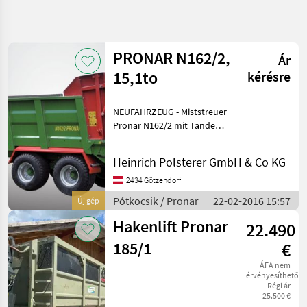
Keresés
pontosítása
PRONAR N162/2,
Ár
Kategória
Ország
Szűrők
4
15,1to
kérésre
8 eredmény
AKTUÁLIS
NEUFAHRZEUG - Miststreuer
Visszaállítás
ÚTVONAL
megjelenítése
Pronar N162/2 mit Tandem-
Mezőgazdasági
Aufhängung, Muldenkiste
gépek/eszközök
und 10to Nutzlast -
Heinrich Polsterer GmbH & Co KG
Streuadapter mit 4
Potkocsik
vertikalen Walzen wirft alle
2434 Götzendorf
Egyeb
Typen der Dünger, T
Potkocsik
Pótkocsik / Pronar
22-02-2016 15:57
Új gép
Pronar
Hakenlift Pronar
22.490
KATEGÓRIA
185/1
€
KIVÁLASZTÁSA
ÁFA nem
érvényesíthető
Pronar
Régi ár
25.500 €