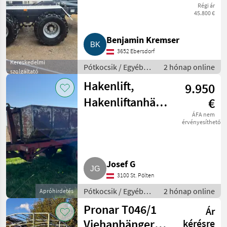
Régi ár
45.800 €
Benjamin Kremser
3652 Ebersdorf
Kereskedelmi
Pótkocsik / Egyéb
2 hónap online
szolgáltató
pótkocsik
Hakenlift,
9.950
Hakenliftanhänger,
€
Wechsellader,
ÁFA nem
érvényesíthető
Liftanhänger
Pronar
Josef G
3100 St. Pölten
Pótkocsik / Egyéb
2 hónap online
Apróhirdetés
pótkocsik
Pronar T046/1
Ár
Viehanhänger
kérésre