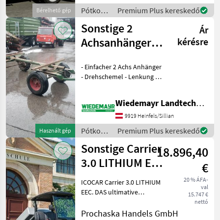
Gewicht: 3.000 kg
Pótkocsik
Premium Plus kereskedő
Bérelhető gép
/
Sonstige 2
Ár
Sonstige
Achsanhänger
kérésre
mit Drehschemel
- Einfacher 2 Achs Anhänger
- Drehschemel - Lenkung -
Bereifung - Breite der
Aufnahme oben ca. 160 cm
Wiedemayr Landtechnik GmbH
- Abstand Aufnahmen ca.
200 cm Abgabe wie steht.
9919 Heinfels/Sillian
Pótko
Pótkocsik
Premium Plus kereskedő
Használt gép
/
Sonstige Carrier
18.896,40
Sonstige
3.0 LITHIUM EEC
€
Transporter der
20 % ÁFA-
ICOCAR Carrier 3.0 LITHIUM
val
Extrakla
EEC. DAS ultimative
15.747 €
Transportcar mit großer
nettó
Traglast und großer
Prochaska Handels GmbH