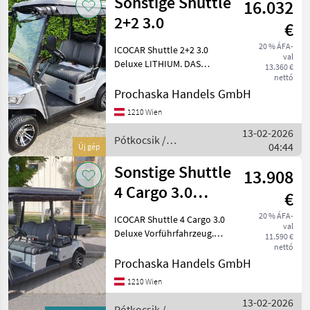
Sonstige Shuttle
16.032
2+2 3.0
€
20 % ÁFA-
ICOCAR Shuttle 2+2 3.0
val
Deluxe LITHIUM. DAS
13.360 €
Transportcar für Hotelliere,
nettó
Camping oder Freizeit.
Prochaska Handels GmbH
Perfekte Technik und
1210 Wien
überragende Ausstattung
13-02-2026
machen dieses Transportca
Pótkocsik /
04:44
Új gép
Sonstige
Sonstige Shuttle
13.908
4 Cargo 3.0
€
Vorführfahrzeug
20 % ÁFA-
ICOCAR Shuttle 4 Cargo 3.0
val
Deluxe Vorführfahrzeug.
11.590 €
DAS Transportcar für
nettó
Hotelliere, Camping oder
Prochaska Handels GmbH
Freizeit. Perfekte Technik
1210 Wien
und überragende
13-02-2026
Ausstattung machen dieses
Pótkocsik /