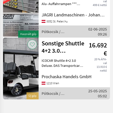
val
Verladerampen
Alu- Auffahrrampen ***
499 € nettó
Verladeschienen ***
Auffahrschienen ***
JAGRI Landmaschinen - Johannes Amesbichler
Alurampen *** 2, 8T
3352 St. Peter/Au
Tragkraft *** Abmaße
02-06-2025
2650mm x 350mm x 100mm
Pótkocsik /
09:26
*** id
Használt gép
Sonstige
Sonstige Shuttle
16.692
4+2 3.0
€
"DeLuxe"
20 % ÁFA-
ICOCAR Shuttle 4+2 3.0
val
Transportcar der
Deluxe. DAS Transportcar
13.910 €
für Hotelliere, Camping
Sonder
nettó
oder Freizeit. Perfekte
Prochaska Handels GmbH
Technik und überragende
1210 Wien
Ausstattung machen dieses
25-05-2025
Transportcar zum tr
Pótkocsik /
05:02
Új gép
Sonstige