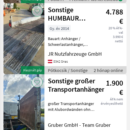
Erhältlich auch Sonderanfer
/
Sonstige
4.788
Sonstige
HUMBAUR
€
Anhänger mit
Gy. év 2014
20 % ÁFA-
val
Rampe
3.990 €
Bauart: Anhänger /
nettó
Schwerlastanhänger,
Tragkraft: 3000kg,
JR Nutzfahrzeuge GmbH
Beschreibung: Tandem
Anhänger - - 2-Achs-
8342 Gnas
Anhänger HUMBAUR HS 35
Pótkocsik / Sonstige
2 hónap online
Használt gép
37 18 HV - - Nutzlast 3000 kg
Sonstige großer
- - Baujahr
1.900
Transportanhänger
€
ÁFA nem
großer Transportanhänger
érvényesíthető
mit Alubordwänden ohne
Boden (unklar ob
funktionsfähig) 2, 50 x 6, 30
Gruber GmbH - Team Gruber
Meter Pótkocsik Egyéb