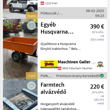
Ladefläche für Kommune,
1210 Wien
Gartenbetriebe, Hotelliere,
08-02-2025
Camping usw. mit L7e E
Pótkocsik /
04:23
Új gép
Sonstige
Egyéb
390 €
Husqvarna
20 % ÁFA-
val
pótkocsik
325 € nettó
Új pótkocsi a Husqvarna
billenő
fűnyíró traktorhoz. * Belső
gyepgépekhez
hossz: 117 cm * Belső
szélesség: 76 cm * Belső
Maschinen Gailer GmbH
magasság: 30 cm * Súly: kb.
40 kg * Mechanikus billenő
9640 Kötschach-Mauthen
* Teherbír
Pótkocsik
Premium Arany kereskedő
Új gép
/
Farmtech
220 €
Sonstige
alvázvédő
20 % ÁFA-
val
183,33 €
nettó
Horganyzott alvázvédő
trágyaszállító tartályhoz