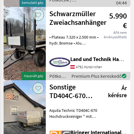
04:44
bemutató gép
Sonstige
Schwarzmüller
5.990
Zweiachsanhänger
€
ÁFA nem
• Plateau 7.320 x 2.500 mm •
érvényesíthető
hydr. Bremse • Alu
Aufsatzwände 800 mm •
Druckluftbremse lose •
Land und Technik HandelsgesmbH
Werkzeugkasten • ideal für
Ballentransport • Bereifung
4792 Münzkirchen
90 % Fék:
Pótkocsik
Premium Plus kereskedő
Használt gép
/
Sonstige
Ár
Schwarzmüller
TD404C-670
kérésre
Hochdruckreiniger
Aquila Technic TD404C-670
Hochdruckreiniger * mit
max. Druck 400Bar *
Fördervolumen: 37 l/m *
Biringer International GmbH