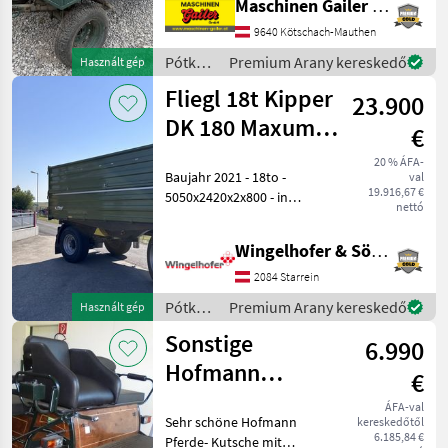
Maschinen Gailer GmbH
9640 Kötschach-Mauthen
Ifor Williams
21
Pótkocsik
Premium Arany kereskedő
Használt gép
/
Brantner
19
Fliegl 18t Kipper
23.900
Sonstige
DK 180 Maxum
Krone
18
€
Fox
20 % ÁFA-
Mind a 54
Baujahr 2021 - 18to -
val
megjelenítése
19.916,67 €
5050x2420x2x800 - in
nettó
serienm. Ausführung - 1
MARKETPLACE
Zylindersystem - Y-Deichsel
Wingelhofer & Söhne GmbH
- Unterbau grau -
Kereskedői
Marketplace
Apróhirdetések
Schmutzfänger - LED-
2084 Starrein
ajánlatok
Beleuchtung - autom.
Pótkocsik
Premium Arany kereskedő
Használt gép
/ Fliegl
Sonstige
6.990
Hofmann
€
Kutsche
ÁFA-val
Sehr schöne Hofmann
kereskedőtől
6.185,84 €
Pferde- Kutsche mit