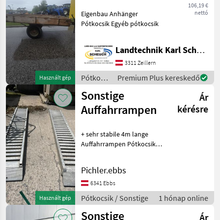
106,19 €
nettó
Eigenbau Anhänger
Pótkocsik Egyéb pótkocsik
Landtechnik Karl Scheuch
3311 Zeillern
Pótkocsik
Premium Plus kereskedő
Használt gép
/
Sonstige
Ár
Sonstige
Auffahrrampen
kérésre
+ sehr stabile 4m lange
Auffahrrampen Pótkocsik
Egyéb pótkocsik
Pichler.ebbs
6341 Ebbs
Pótkocsik / Sonstige
1 hónap online
Használt gép
Sonstige
Ár