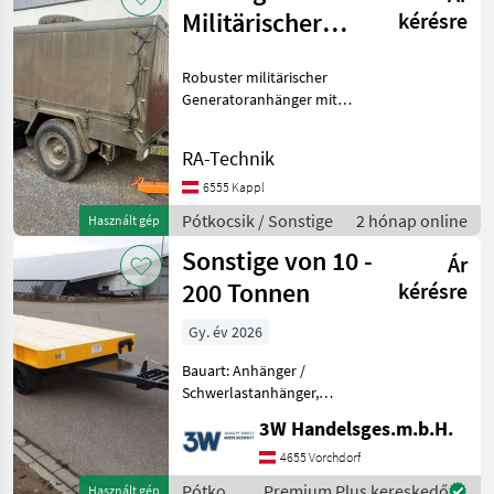
Militärischer
kérésre
Aggregatanhänger
Robuster militärischer
Generatoranhänger mit
integriertem Diesel
Stromaggregat und
RA-Technik
umfangreichem
Stromverteiler. Ideal für:
6555 Kappl
Baustellen,
Pótkocsik / Sonstige
2 hónap online
Használt gép
Veranstaltungen, Notstro
Sonstige von 10 -
Ár
200 Tonnen
kérésre
Gy. év 2026
Bauart: Anhänger /
Schwerlastanhänger,
Beschreibung: Industrie
3W Handelsges.m.b.H.
und Schwelastanhänger in
all möglichen Varianten
4655 Vorchdorf
und Ausführungen bei uns
Pótkocsik
Premium Plus kereskedő
Használt gép