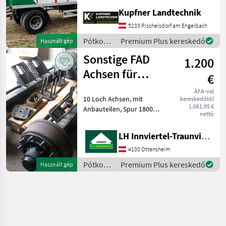
Nutzlast 12920kg, zul.GG
Kupfner Landtechnik
18000kg, Plateau
6200mmx2500mm, BPW
5233 Pischelsdorf am Engelbach
Achsen luftgefedert mit
Pótkocsik
Premium Plus kereskedő
Használt gép
Federspei
/
Sonstige FAD
1.200
Sonstige
Achsen für
€
Brantner 18045
ÁFA-val
10 Loch Achsen, mit
kereskedőtől
XXL
1.061,95 €
Anbauteilen, Spur 1800
nettó
mm, Preis für 2 Stück,
Baujahr 2020 Fék: Légfék
LH Innviertel-Traunviertel-Urfahr eGen, Ottensheim
Pótkocsik Egyéb pótkocsik
4100 Ottensheim
Pótkocsik
Premium Plus kereskedő
Használt gép
/
Sonstige