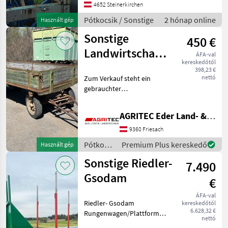
pótkocsik
4652 Steinerkirchen
Pótkocsik / Sonstige
2 hónap online
Használt gép
Sonstige
450 €
Landwirtschaftlicher
ÁFA-val
kereskedőtől
Anhänger
398,23 €
nettó
Zum Verkauf steht ein
gebrauchter
landwirtschaftlicher
Einachsanhänger mit
AGRITEC Eder Land- & Forsttechnik GmbH
Holzaufbau. Technische
Daten: Holzbordwände
9360 Friesach
klappbar Zugdeichsel für
Pótkocsik
Premium Plus kereskedő
Használt gép
Traktorbetrieb
/
Sonstige Riedler-
7.490
Sonstige
Gsodam
€
ÁFA-val
Riedler- Gsodam
kereskedőtől
6.628,32 €
Rungenwagen/Plattformwagen
nettó
Baujahr 2005, EG 5080kg,