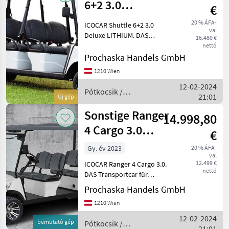
6+2 3.0
€
"DeLuxe"
20 % ÁFA-
ICOCAR Shuttle 6+2 3.0
val
LITHIUM
Deluxe LITHIUM. DAS
16.480 €
Transportcar für Hotelliere,
Transportcar de
nettó
Camping oder Freizeit.
Prochaska Handels GmbH
Perfekte Technik und
1210 Wien
überragende Ausstattung
12-02-2024
machen dieses Transportca
Pótkocsik /
21:01
Új gép
Sonstige
Sonstige Ranger
14.998,80
4 Cargo 3.0
€
DeLuxe
Gy. év 2023
20 % ÁFA-
val
Vorführfahrzeug
12.499 €
ICOCAR Ranger 4 Cargo 3.0.
nettó
DAS Transportcar für
Hotelliere, Camping oder
Prochaska Handels GmbH
Freizeit. Perfekte Technik
1210 Wien
und überragende
Ausstattung machen dieses
12-02-2024
bemutató gép
Pótkocsik /
Transportcar zum treuen
21:01