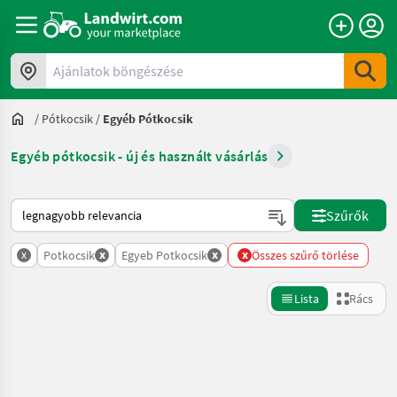
Ajánlatok böngészése
/
Pótkocsik
/
Egyéb Pótkocsik
Egyéb pótkocsik - új és használt vásárlás
Így van sorba rendezve a Landwirt.com-on
Szűrők
x
x
x
x
Potkocsik
Egyeb Potkocsik
Összes szűrő törlése
Lista
Rács
Keresés