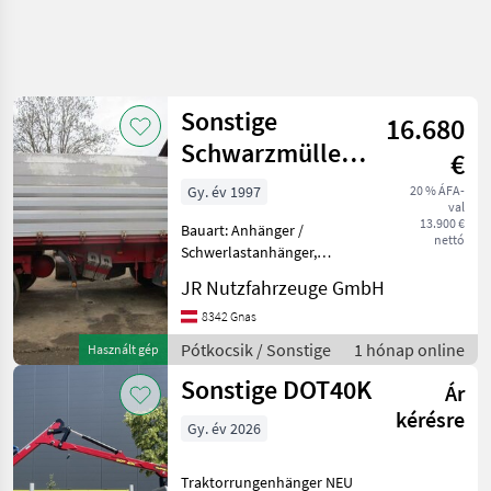
Sonstige
16.680
Schwarzmüller
€
3-Seiten-Kipper
Gy. év 1997
20 % ÁFA-
val
13.900 €
Bauart: Anhänger /
nettó
Schwerlastanhänger,
Tragkraft: 13500kg,
JR Nutzfahrzeuge GmbH
Beschreibung: 2-Achs 3-
Seitenkipper
8342 Gnas
SCHWARZMÜLLER mit
Pótkocsik / Sonstige
1 hónap online
Használt gép
Aluwänden - - - Nutzlast 13,
Sonstige DOT40K
5 Ton. - - - Eigengewic
Ár
kérésre
Gy. év 2026
Traktorrungenhänger NEU