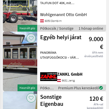
TAJFUN DOT 40K, mit
Frontkran über Zapfwelle,
Holzgreifer, Heck
Wohlgenannt Otto GmbH
ausziehbar; Pótkocsik
6850 Dornbirn
Egyéb pótkocsik
Pótkocsik / Sonstige
1 hónap online
Használt gép
Egyéb helyi járat
9.000
€
PANORÁMA
ÁFA nem
érvényesíthető
UTASFÜGGŐKOCSI – VÁROSI
VONAT Helyszín: 96XX
Ügyfél - használt,
kéttengelyes
ZANKL GmbH
utasfüggőkocsi - kb. 40
9631 Jenig
ülőhely - A belső kialakítás
villamosra emlékeztet
Pótkocsik
Premium Plus kereskedő
Használt gép
/
Sonstige
120 €
Sonstige
Eigenbau
ÁFA-val
kereskedőtől