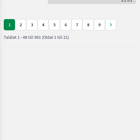
Sonstige
1
2
3
4
5
6
7
8
9
Találat
1
-
48
tól
961
(Oldal 1 tól 21)