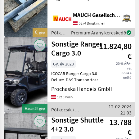
vagy billenőplatós
teherautóhoz. A
MAUCH Gesellschaft m.b.H. & Co.KG
tömlőtartók is a csomag
részét képezik. Annak
5274 Burgkirchen
érdekében, hogy elegendő
Pótkocsik
Premium Arany kereskedő
Új gép
időt tudja
/
Sonstige Ranger
11.824,80
Farmtech
Cargo 3.0
€
Gy. év 2023
20 % ÁFA-
val
9.854 €
ICOCAR Ranger Cargo 3.0
nettó
Deluxe. DAS Transportcar
für Hotelliere, Camping
Prochaska Handels GmbH
oder Freizeit. Perfekte
1210 Wien
Technik und überragende
Ausstattung machen dieses
12-02-2024
Használt gép
Pótkocsik /
Transportcar zum t
21:03
Sonstige
Sonstige Shuttle
13.788
4+2 3.0
€