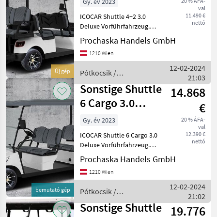
Gy. év 2023
20 % ÁFA-
val
11.490 €
ICOCAR Shuttle 4+2 3.0
nettó
Deluxe Vorführfahrzeug.
Farbe Blau Metallic. DAS
Prochaska Handels GmbH
Transportcar für Hotelliere,
1210 Wien
Camping oder Freizeit.
Perfekte Technik und
12-02-2024
Új gép
Pótkocsik /
überragende Ausstatt
21:03
Sonstige
Sonstige Shuttle
14.868
6 Cargo 3.0
€
Vorführfahrzeug
Gy. év 2023
20 % ÁFA-
val
12.390 €
ICOCAR Shuttle 6 Cargo 3.0
nettó
Deluxe Vorführfahrzeug.
DAS Transportcar für
Prochaska Handels GmbH
Hotelliere, Camping oder
1210 Wien
Freizeit. Perfekte Technik
und überragende
12-02-2024
bemutató gép
Pótkocsik /
Ausstattung machen dieses
21:02
Sonstige
Sonstige Shuttle
19.776