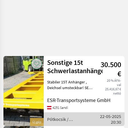
Sonstige 15t
30.500
Schwerlastanhänger
€
20 % ÁFA-
Stabiler 15T Anhänger ,
val
Deichsel umsteckbar! SE
25.416,67 €
Bereifung .
nettó
VORFÜHRMASCHINE!!
ESR-Transportsysteme GmbH
ANDERE Anhänger von 2T -
4251 Sandl
300T nach Bedarf
22-05-2025
MASSGESCHNEIDERT
Pótkocsik /
20:30
möglich! Kormányzott teng
Új gép
Sonstige