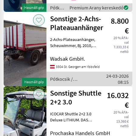
Pótkocsik
Premium Arany kereskedő
Használt gép
/
Sonstige 2-Achs-
8.800
Sonstige
Plateauanhänger
€
20 % ÁFA-
2-Achs-Plateauanhänger,
val
Scheuwimmer, Bj. 2010,
7.333,33 €
3.800 kg Eigengewicht,
nettó
18.000 kg Gesamtgewicht, 7,
Wadsak GmbH.
10 m Plateaulänge,
3304 St. Georgen am Ybbsfeld
luftgefedert, 12 V
24-03-2026
Lichtanlage, verzinkter
Pótkocsik /
08:15
Rahmen
Használt gép
Sonstige
Sonstige Shuttle
16.032
2+2 3.0
€
20 % ÁFA-
ICOCAR Shuttle 2+2 3.0
val
Deluxe LITHIUM. DAS
13.360 €
Transportcar für Hotelliere,
nettó
Camping oder Freizeit.
Prochaska Handels GmbH