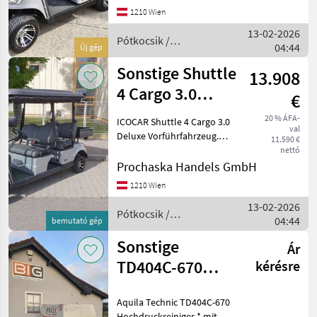
Perfekte Technik und
1210 Wien
überragende Ausstattung
13-02-2026
machen dieses Transportca
Pótkocsik /
04:44
Új gép
Sonstige
Sonstige Shuttle
13.908
4 Cargo 3.0
€
Vorführfahrzeug
20 % ÁFA-
ICOCAR Shuttle 4 Cargo 3.0
val
Deluxe Vorführfahrzeug.
11.590 €
DAS Transportcar für
nettó
Hotelliere, Camping oder
Prochaska Handels GmbH
Freizeit. Perfekte Technik
1210 Wien
und überragende
13-02-2026
Ausstattung machen dieses
Pótkocsik /
04:44
bemutató gép
Sonstige
Sonstige
Ár
TD404C-670
kérésre
Hochdruckreiniger
Aquila Technic TD404C-670
Hochdruckreiniger * mit