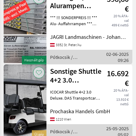
Alurampen
€
Auffahrschienen
20 % ÁFA-
*** !!! SONDERPREIS !!! ***
val
Verladerampen
Alu- Auffahrrampen ***
499 € nettó
Verladeschienen ***
Auffahrschienen ***
JAGRI Landmaschinen - Johannes Amesbichler
Alurampen *** 2, 8T
3352 St. Peter/Au
Tragkraft *** Abmaße
02-06-2025
2650mm x 350mm x 100mm
Pótkocsik /
09:26
*** id
Használt gép
Sonstige
Sonstige Shuttle
16.692
4+2 3.0
€
"DeLuxe"
20 % ÁFA-
ICOCAR Shuttle 4+2 3.0
val
Transportcar der
Deluxe. DAS Transportcar
13.910 €
für Hotelliere, Camping
Sonder
nettó
oder Freizeit. Perfekte
Prochaska Handels GmbH
Technik und überragende
1210 Wien
Ausstattung machen dieses
25-05-2025
Transportcar zum tr
Pótkocsik /
05:02
Új gép