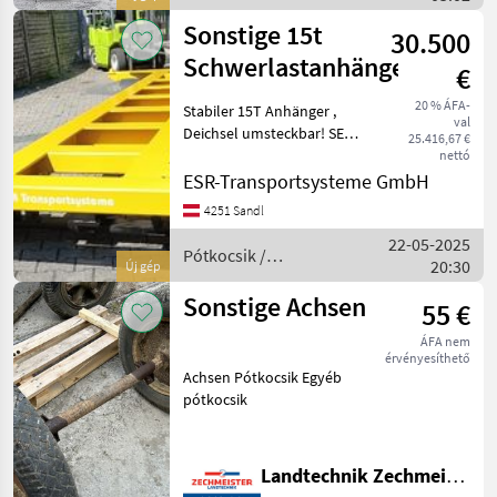
Sonstige
Sonstige 15t
30.500
Schwerlastanhänger
€
20 % ÁFA-
Stabiler 15T Anhänger ,
val
Deichsel umsteckbar! SE
25.416,67 €
Bereifung .
nettó
VORFÜHRMASCHINE!!
ESR-Transportsysteme GmbH
ANDERE Anhänger von 2T -
4251 Sandl
300T nach Bedarf
22-05-2025
MASSGESCHNEIDERT
Pótkocsik /
20:30
möglich! Kormányzott teng
Új gép
Sonstige
Sonstige Achsen
55 €
ÁFA nem
érvényesíthető
Achsen Pótkocsik Egyéb
pótkocsik
Landtechnik Zechmeister GmbH & Co KG