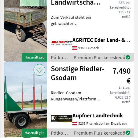
Landwirtschaftlicher
ÁFA-val
kereskedőtől
Anhänger
398,23 €
nettó
Zum Verkauf steht ein
gebrauchter
landwirtschaftlicher
Einachsanhänger mit
AGRITEC Eder Land- & Forsttechnik GmbH
Holzaufbau. Technische
Daten: Holzbordwände
9360 Friesach
klappbar Zugdeichsel für
Pótkocsik
Premium Plus kereskedő
Használt gép
Traktorbetrieb
/
Sonstige Riedler-
7.490
Sonstige
Gsodam
€
ÁFA-val
Riedler- Gsodam
kereskedőtől
6.628,32 €
Rungenwagen/Plattformwagen
nettó
Baujahr 2005, EG 5080kg,
Nutzlast 12920kg, zul.GG
Kupfner Landtechnik
18000kg, Plateau
6200mmx2500mm, BPW
5233 Pischelsdorf am Engelbach
Achsen luftgefedert mit
Pótkocsik
Premium Plus kereskedő
Használt gép
Federspei