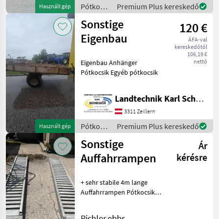
villamosra emlékeztet
Pótkocsik
Premium Plus kereskedő
Használt gép
/
Sonstige
120 €
Sonstige
Eigenbau
ÁFA-val
kereskedőtől
106,19 €
nettó
Eigenbau Anhänger
Pótkocsik Egyéb pótkocsik
Landtechnik Karl Scheuch
3311 Zeillern
Pótkocsik
Premium Plus kereskedő
Használt gép
/
Sonstige
Ár
Sonstige
Auffahrrampen
kérésre
+ sehr stabile 4m lange
Auffahrrampen Pótkocsik
Egyéb pótkocsik
Pichler.ebbs