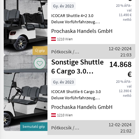
Gy. év 2023
20 % ÁFA-
val
11.490 €
ICOCAR Shuttle 4+2 3.0
nettó
Deluxe Vorführfahrzeug.
Farbe Blau Metallic. DAS
Prochaska Handels GmbH
Transportcar für Hotelliere,
1210 Wien
Camping oder Freizeit.
Perfekte Technik und
12-02-2024
Új gép
Pótkocsik /
überragende Ausstatt
21:03
Sonstige
Sonstige Shuttle
14.868
6 Cargo 3.0
€
Vorführfahrzeug
Gy. év 2023
20 % ÁFA-
val
12.390 €
ICOCAR Shuttle 6 Cargo 3.0
nettó
Deluxe Vorführfahrzeug.
DAS Transportcar für
Prochaska Handels GmbH
Hotelliere, Camping oder
1210 Wien
Freizeit. Perfekte Technik
und überragende
12-02-2024
bemutató gép
Pótkocsik /
Ausstattung machen dieses
21:02
Sonstige