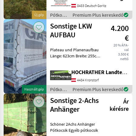
1m - 14000 kg, 1, 5m - 14000
8483 Deutsch Goritz
kg, 2m - 14000 kg), Referenz
Pótkocsik
Premium Plus kereskedő
Új gép
/
Sonstige LKW
4.200
Sonstige
AUFBAU
€
20 % ÁFA-
Plateau und Planenaufbau
val
3.500 €
Länge: 623cm Breite: 255cm
nettó
Höhe: 266cm guter Zustand
Standort : Zentrale
HOCHRATHER Landtechnik GmbH
Kronstorf Hauptstraße 27
4484 Kronstorf Pótkocsik
4484 Kronstorf
Egy
Pótkocsik
Premium Plus kereskedő
Használt gép
/
Sonstige 2-Achs
Ár
Sonstige
Anhänger
kérésre
Schöner 2Achs Anhänger
Pótkocsik Egyéb pótkocsik