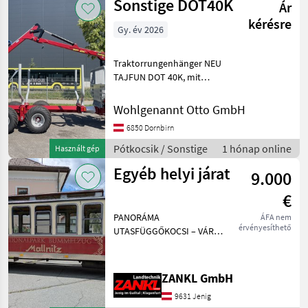
Sonstige DOT40K
5 Ton. - - - Eigengewic
Ár
kérésre
Gy. év 2026
Traktorrungenhänger NEU
TAJFUN DOT 40K, mit
Frontkran über Zapfwelle,
Holzgreifer, Heck
Wohlgenannt Otto GmbH
ausziehbar; Pótkocsik
6850 Dornbirn
Egyéb pótkocsik
Pótkocsik / Sonstige
1 hónap online
Használt gép
Egyéb helyi járat
9.000
€
PANORÁMA
ÁFA nem
érvényesíthető
UTASFÜGGŐKOCSI – VÁROSI
VONAT Helyszín: 96XX
Ügyfél - használt,
kéttengelyes
ZANKL GmbH
utasfüggőkocsi - kb. 40
9631 Jenig
ülőhely - A belső kialakítás