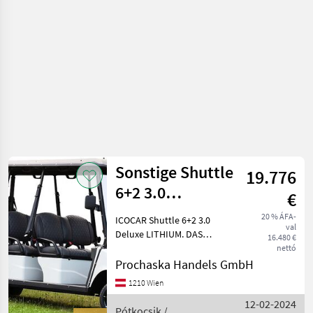
Sonstige Shuttle
19.776
6+2 3.0
€
"DeLuxe"
20 % ÁFA-
ICOCAR Shuttle 6+2 3.0
val
LITHIUM
Deluxe LITHIUM. DAS
16.480 €
Transportcar für Hotelliere,
Transportcar de
nettó
Camping oder Freizeit.
Prochaska Handels GmbH
Perfekte Technik und
1210 Wien
überragende Ausstattung
12-02-2024
machen dieses Transportca
Pótkocsik /