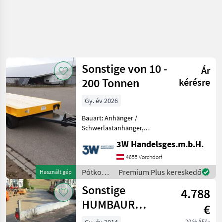
Sonstige von 10 -
Ár
200 Tonnen
kérésre
Gy. év 2026
Bauart: Anhänger /
Schwerlastanhänger,
Beschreibung: Industrie
3W Handelsges.m.b.H.
und Schwelastanhänger in
all möglichen Varianten
4655 Vorchdorf
und Ausführungen bei uns
Pótkocsik
Premium Plus kereskedő
Használt gép
Erhältlich auch Sonderanfer
/
Sonstige
4.788
Sonstige
HUMBAUR
€
Anhänger mit
20 % ÁFA-