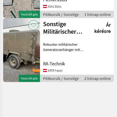
6341 Ebbs
Pótkocsik / Sonstige
1 hónap online
Használt gép
Sonstige
Ár
Militärischer
kérésre
Aggregatanhänger
Robuster militärischer
Generatoranhänger mit
integriertem Diesel
Stromaggregat und
RA-Technik
umfangreichem
Stromverteiler. Ideal für:
6555 Kappl
Baustellen,
Pótkocsik / Sonstige
2 hónap online
Használt gép
Veranstaltungen, Notstro