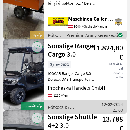
fűnyíró traktorhoz. * Belső
gyepgépekhez
hossz: 117 cm * Belső
szélesség: 76 cm * Belső
Maschinen Gailer GmbH
magasság: 30 cm * Súly: kb.
40 kg * Mechanikus billenő
9640 Kötschach-Mauthen
* Teherbír
Pótkocsik
Premium Arany kereskedő
Új gép
/
Sonstige Ranger
11.824,80
Sonstige
Cargo 3.0
€
Gy. év 2023
20 % ÁFA-
val
9.854 €
ICOCAR Ranger Cargo 3.0
nettó
Deluxe. DAS Transportcar
für Hotelliere, Camping
Prochaska Handels GmbH
oder Freizeit. Perfekte
1210 Wien
Technik und überragende
Ausstattung machen dieses
12-02-2024
Használt gép
Pótkocsik /
Transportcar zum t
21:03
Sonstige
Sonstige Shuttle
13.788
4+2 3.0
€