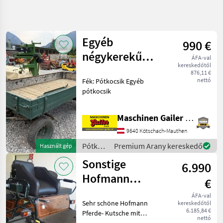
Keresés
pontosítása
Egyéb
990 €
Kategória
Ország
Szűrők
4
négykerekű
ÁFA-val
kereskedőtől
pótkocsik
876,11 €
690 eredmény
AKTUÁLIS
nettó
Fék: Pótkocsik Egyéb
Visszaállítás
ÚTVONAL
megjelenítése
pótkocsik
Mezőgazdasági
gépek/eszközök
Maschinen Gailer GmbH
Potkocsik
9640 Kötschach-Mauthen
Egyeb
Potkocsik
Pótkocsik
Premium Arany kereskedő
Használt gép
/
Sonstige
Sonstige
6.990
Sonstige
Hofmann
KATEGÓRIA
€
KIVÁLASZTÁSA
Kutsche
ÁFA-val
Sehr schöne Hofmann
kereskedőtől
Sonstige
6.185,84 €
Pferde- Kutsche mit
nettó
Beleuchtungsanlage,