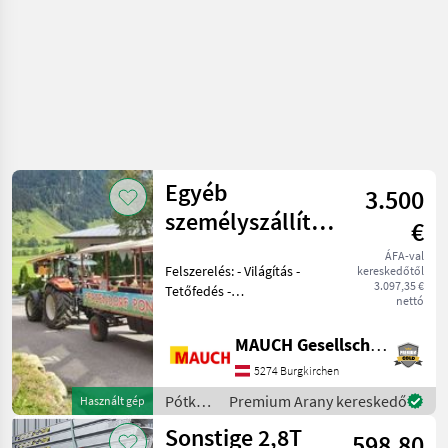
Egyéb
3.500
személyszállító
€
pótkocsik
ÁFA-val
Felszerelés: - Világítás -
kereskedőtől
3.097,35 €
Tetőfedés -
nettó
Magánértékesítés Örömmel
válaszolok minden
MAUCH Gesellschaft m.b.H. & Co.KG
kérdésére. Hogy elegendő
időt tudjak Önre szánni,
5274 Burgkirchen
kérjük, vegye fel velem a
Pótkocsik
Premium Arany kereskedő
Használt gép
kapc
/
Sonstige 2,8T
598,80
Sonstige