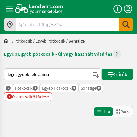
Ajánlatok böngészése
/
Pótkocsik
/
Egyéb Pótkocsik
/
Sonstige
Egyéb Egyéb pótkocsik - új vagy használt vásárlás
Így van sorba rendezve a Landwirt.com-on
Szűrők
x
x
x
x
Potkocsik
Egyeb Potkocsik
Sonstige
x
Összes szűrő törlése
Lista
Rács