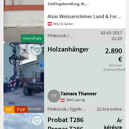
Zwillingsbereifung, 8t,
Aussenbreiten von 1800-
3500mm Erhältlich für
Alois Weissensteiner Land & Forsttechnik
Ladewagen, Güllefass,
8932 St.Gallen
Miststreuer,
02-01-2017
Rundballenpresse und
Pótkocsik /
21:25
sonstige Anhänger
Használt gép
Sonstige
Holzanhänger
2.890
€
ÁFA nem
érvényesíthető
Tamara Thanner
8940 Lassing
Pótkocsik / Egyéb
22 óra online
VIP
TOP
Apróhirdetés
pótkocsik
Probat T286
Ár
kérésre
Pronar T286