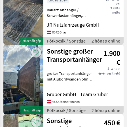
Gy. év 2014
val
Rampe
3.990 €
Bauart: Anhänger /
nettó
Schwerlastanhänger,
Tragkraft: 3000kg,
JR Nutzfahrzeuge GmbH
Beschreibung: Tandem
Anhänger - - 2-Achs-
8342 Gnas
Anhänger HUMBAUR HS 35
Pótkocsik / Sonstige
2 hónap online
Használt gép
37 18 HV - - Nutzlast 3000 kg
Sonstige großer
- - Baujahr
1.900
Transportanhänger
€
ÁFA nem
großer Transportanhänger
érvényesíthető
mit Alubordwänden ohne
Boden (unklar ob
funktionsfähig) 2, 50 x 6, 30
Gruber GmbH - Team Gruber
Meter Pótkocsik Egyéb
pótkocsik
4652 Steinerkirchen
Pótkocsik / Sonstige
2 hónap online
Használt gép
Sonstige
450 €