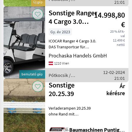
21:01
Új gép
Sonstige
Sonstige Ranger
14.998,80
4 Cargo 3.0
€
DeLuxe
Gy. év 2023
20 % ÁFA-
val
Vorführfahrzeug
12.499 €
ICOCAR Ranger 4 Cargo 3.0.
nettó
DAS Transportcar für
Hotelliere, Camping oder
Prochaska Handels GmbH
Freizeit. Perfekte Technik
1210 Wien
und überragende
Ausstattung machen dieses
12-02-2024
bemutató gép
Pótkocsik /
Transportcar zum treuen
21:01
Sonstige
Sonstige
Ár
20.25.39
kérésre
Verladerampen 20.25.39
ohne Rand mit
Standardauflage, Länge 200
cm, Breite 39 cm,
Baumaschinen Puntigam GmbH
Traglast/Paar (Achsabstand