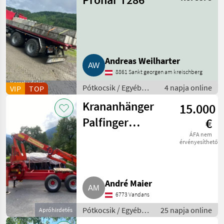
Andreas Weilharter
8861 Sankt georgen am kreischberg
Kereskedelmi
Pótkocsik / Egyéb
4 napja online
VIP
TOP
szolgáltató
pótkocsik
Krananhänger
15.000
Palfinger
€
PK17000B
ÁFA nem
érvényesíthető
André Maier
6773 Vandans
Pótkocsik / Egyéb
25 napja online
Apróhirdetés
pótkocsik