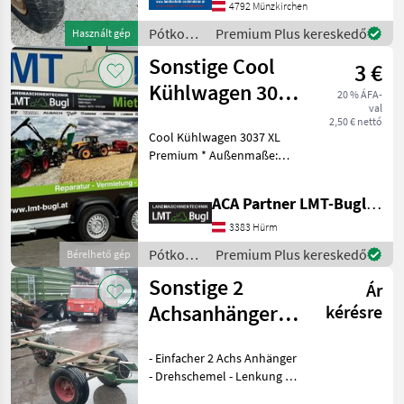
4792 Münzkirchen
Pótkocsik
Premium Plus kereskedő
Használt gép
/
Sonstige Cool
3 €
Sonstige
Kühlwagen 3037
20 % ÁFA-
val
XL Premium
2,50 € nettó
Cool Kühlwagen 3037 XL
Premium * Außenmaße:
L/B/H 5.260 x 2.420 x 2.640
mm * Innenmaße: L/B/H
ACA Partner LMT-Bugl GmbH
3.700 x 1.800 x 2.000 mm *
Höchstzulässiges ges.
3383 Hürm
Gewicht: 3.000 kg
Pótkocsik
Premium Plus kereskedő
Bérelhető gép
/
Sonstige 2
Ár
Sonstige
Achsanhänger
kérésre
mit Drehschemel
- Einfacher 2 Achs Anhänger
- Drehschemel - Lenkung -
Bereifung - Breite der