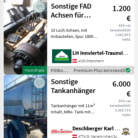
/
Sonstige FAD
1.200
Sonstige
Achsen für
€
Brantner 18045
ÁFA-val
10 Loch Achsen, mit
kereskedőtől
XXL
1.061,95 €
Anbauteilen, Spur 1800
nettó
mm, Preis für 2 Stück,
Baujahr 2020 Fék: Légfék
LH Innviertel-Traunviertel-Urfahr eGen, Ottensheim
Pótkocsik Egyéb pótkocsik
4100 Ottensheim
Pótkocsik
Premium Plus kereskedő
Használt gép
/
Sonstige
6.000
Sonstige
Tankanhänger
€
ÁFA-val
Tankanhänger mit 11m³
kereskedőtől
5.309,73 €
Inhalt, NiRo- Tank mit
nettó
Isolierung. Ihr
Ansprechpartner - Hr. Karl
Deschberger Karl Landtechnik GesmbH & Co KG
Deschberger Pótkocsik
Egyéb pótkocsik
4774 St. Marienkirchen/Schärding