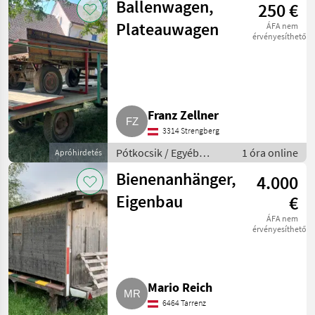
Ballenwagen,
250 €
Plateauwagen
ÁFA nem
érvényesíthető
Franz Zellner
3314 Strengberg
Pótkocsik / Egyéb
1 óra online
Apróhirdetés
pótkocsik
Bienenanhänger,
4.000
Eigenbau
€
ÁFA nem
érvényesíthető
Mario Reich
6464 Tarrenz