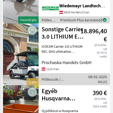
Aufnahme oben ca. 160 cm
Wiedemayr Landtechnik GmbH
- Abstand Aufnahmen ca.
200 cm Abgabe wie steht.
9919 Heinfels/Sillian
Pótko
Pótkocsik
Premium Plus kereskedő
Használt gép
/
Sonstige Carrier
18.896,40
Sonstige
3.0 LITHIUM EEC
€
Transporter der
20 % ÁFA-
ICOCAR Carrier 3.0 LITHIUM
val
Extrakla
EEC. DAS ultimative
15.747 €
Transportcar mit großer
nettó
Traglast und großer
Prochaska Handels GmbH
Ladefläche für Kommune,
1210 Wien
Gartenbetriebe, Hotelliere,
08-02-2025
Camping usw. mit L7e E
Pótkocsik /
04:23
Új gép
Sonstige
Egyéb
390 €
Husqvarna
20 % ÁFA-
val
pótkocsik
325 € nettó
Új pótkocsi a Husqvarna
billenő