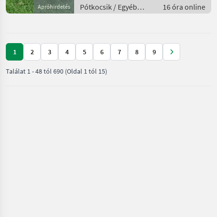
Pótkocsik / Egyéb
16 óra online
Apróhirdetés
pótkocsik
1
2
3
4
5
6
7
8
9
Találat
1
-
48
tól
690
(Oldal 1 tól 15)