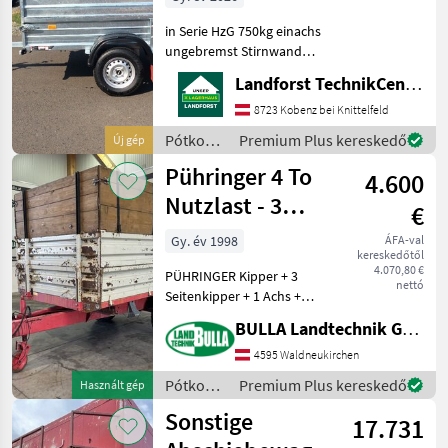
in Serie HzG 750kg einachs
ungebremst Stirnwand
klappbar Aufsatzwände
Landforst TechnikCenter Knittelfeld
600mm Flachplane grau
Um Ihnen unnötige
8723 Kobenz bei Knittelfeld
Wartezeiten oder
Pótkocsik
Premium Plus kereskedő
Új gép
Wegstrecken zu ersparen,
/
Pühringer 4 To
bitten wir
4.600
Pongratz
Nutzlast - 3
€
Seitenkipper
Gy. év 1998
ÁFA-val
kereskedőtől
4.070,80 €
PÜHRINGER Kipper + 3
nettó
Seitenkipper + 1 Achs +
Plateaugröße 2, 95 m x 1, 8
BULLA Landtechnik GmbH
m + Stahlbordwand - 2x 40
cm + Holzaufsatzwand 70
4595 Waldneukirchen
cm + Gesamtgewicht 5100
Pótkocsik
Premium Plus kereskedő
Használt gép
kg + Nutzlast
/
Sonstige
17.731
Pühringer