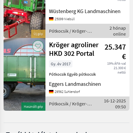
Gesamtgewicht LIGHT-
Wüstenberg KG Landmaschinen
Version gewichtsoptimierte
Fliegl
Ausführung
25899 Niebüll
Gewichtsersparnis bis zu
Möslein
2 hónap
150 kg (ausstattungsabhän
Pótkocsik / Kröger-
online
Új gép
Agroliner
Ifor Williams
Kröger agroliner
25.347
HKD 302 Portal
Krone
€
Gy. év 2017
19% ÁFA-val
Tebbe
21.300 €
nettó
Pótkocsik Egyéb pótkocsik
Mind a 38
megjelenítése
Eggers Landmaschinen
29562 Suhlendorf
MARKETPLACE
16-12-2025
Pótkocsik / Kröger-
Kereskedői
09:50
Használt gép
Marketplace
Apróhirdetések
Agroliner
ajánlatok