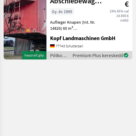
Abschiebewagen
€
-
Gy. év 1995
19% ÁFA-val
14.900 €
Schubbodenanhänger
nettó
Auflieger Knapen (Int. Nr.
Knapen 60m³
14826) 60 m³
Abschiebewagen /
Kopf Landmaschinen GmbH
Schubbodenanhänger
Lenkachse / Liftachse
77743 Schutterzell
Baujahr 1995 3-Achs
Pótkocsik
Premium Plus kereskedő
Használt gép
Bereifung 385/65/22, 5 60m³
/
Ladevolumen Länge
Sonstige