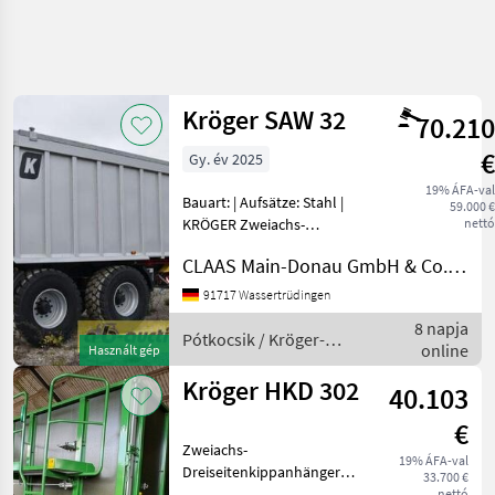
Keresés
pontosítása
Kröger SAW 32
70.210
Kategória
Ország
Szűrők
4
€
Gy. év 2025
19% ÁFA-val
3 eredmény
AKTUÁLIS
Bauart: | Aufsätze: Stahl |
Visszaállítás
59.000 €
ÚTVONAL
megjelenítése
KRÖGER Zweiachs-
nettó
Sattelabschiebeauflieger
Mezőgazdasági
CLAAS Main-Donau GmbH & Co. KG, Wassertrüdingen
gépek/eszközök
SAW 32Baujahr 202532 to.
zul. Gesamtgewichtfester
Potkocsik
91717 Wassertrüdingen
Bordwandaufsatz,
Egyeb
8 napja
Stahlsteckbarer
Pótkocsik / Kröger-
Potkocsik
online
Használt gép
Bordwandauf
Agroliner
Kroeger
Kröger HKD 302
40.103
Agroliner
€
KATEGÓRIA
KIVÁLASZTÁSA
Zweiachs-
19% ÁFA-val
Dreiseitenkippanhänger
33.700 €
Kröger-Agroliner
Typ: HKD302 18 to. zul.
nettó