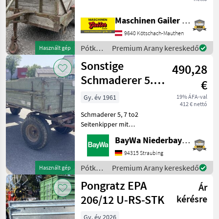
Belső méretek H/Sz/M:
350/160/180 cm * Hely kb. 6
Maschinen Gailer GmbH
tehén számára * Fa
szerkezet * Mechanikus
9640 Kötschach-Mauthen
állatfeljáró * Fa p
Pótkocsik
Premium Arany kereskedő
Használt gép
/
Sonstige
490,28
Sonstige
Schmaderer 5.7
€
Tonnen
Gy. év 1961
19% ÁFA-val
412 € nettó
Schmaderer 5, 7 to2
Seitenkipper mit
HandpumpeAuflaufbremseBrücken-
BayWa Niederbayern
Maße: 5m x 1, 85m x 0,
64mStahlunterbauHolzboden
94315 Straubing
und BordwändeHolzboden
Pótkocsik
Premium Arany kereskedő
Használt gép
muss zum Teil erneuert
/
Pongratz EPA
werden
Ár
Sonstige
206/12 U-RS-STK
kérésre
Gy. év 2026