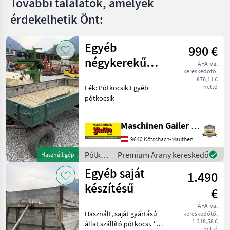
További találatok, amelyek
érdekelhetik Önt:
Egyéb
990 €
négykerekű
ÁFA-val
kereskedőtől
pótkocsik
876,11 €
nettó
Fék: Pótkocsik Egyéb
pótkocsik
Maschinen Gailer GmbH
9640 Kötschach-Mauthen
Pótkocsik
Premium Arany kereskedő
Használt gép
/
Egyéb saját
1.490
Sonstige
készítésű
€
ÁFA-val
Használt, saját gyártású
kereskedőtől
1.318,58 €
állat szállító pótkocsi. *
nettó