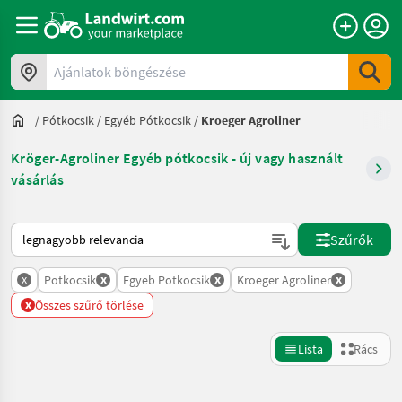
Ajánlatok böngészése
/
Pótkocsik
/
Egyéb Pótkocsik
/
Kroeger Agroliner
Kröger-Agroliner Egyéb pótkocsik - új vagy használt
vásárlás
Így van sorba rendezve a Landwirt.com-on
Szűrők
x
x
x
x
Potkocsik
Egyeb Potkocsik
Kroeger Agroliner
x
Összes szűrő törlése
Lista
Rács