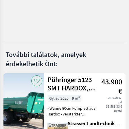
Fliegl
Möslein
Ifor Williams
Krone
További találatok, amelyek
Tebbe
érdekelhetik Önt:
Mind a 37
megjelenítése
Pühringer 5123
43.900
MARKETPLACE
SMT HARDOX,
€
Kereskedői
Marketplace
20t
Apróhirdetések
ajánlatok
Gy. év 2026
9 m³
20 % ÁFA-
val
36.583,33 €
- Wanne 80cm komplett aus
nettó
Hardox - verstärkter
Muldenkörper mit
Strasser Landtechnik GmbH
doppelter Anzahl an