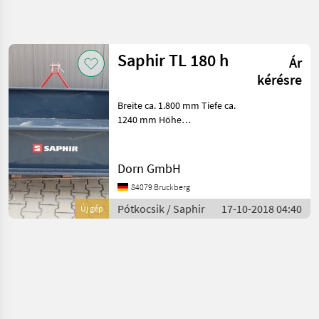
Keresés
pontosítása
Saphir TL 180 h
Ár
Kategória
Ország
Szűrők
4
kérésre
Breite ca. 1.800 mm Tiefe ca.
1 eredmény
AKTUÁLIS
Visszaállítás
1240 mm Höhe
ÚTVONAL
megjelenítése
Behälterwand vorne ca. 400
Mezőgazdasági
mm Höhe Behälterwand
gépek/eszközök
hinten ca. 400 mm Anbau
Dorn GmbH
Potkocsik
Kat. II/III zul.
84079 Bruckberg
Gesamtgewicht ca. 1050 kg
Egyeb
Potkocsik
Gewich
Pótkocsik / Saphir
17-10-2018 04:40
Új gép
Saphir
KATEGÓRIA
KIVÁLASZTÁSA
Saphir