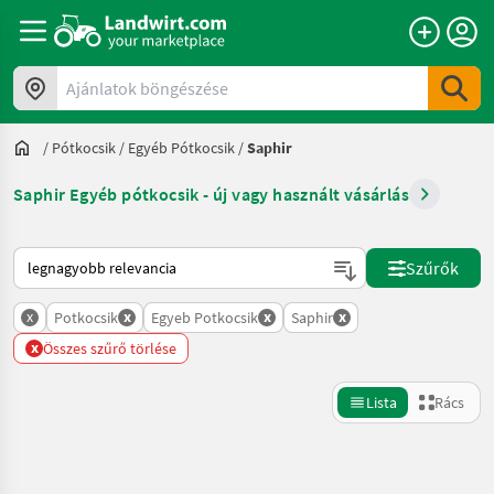
Ajánlatok böngészése
/
Pótkocsik
/
Egyéb Pótkocsik
/
Saphir
Saphir Egyéb pótkocsik - új vagy használt vásárlás
Így van sorba rendezve a Landwirt.com-on
Szűrők
x
x
x
x
Potkocsik
Egyeb Potkocsik
Saphir
x
Összes szűrő törlése
Lista
Rács