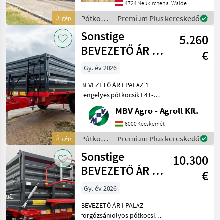
Versteifungen unten -
4724 Neukirchen a. Walde
Schotterklappe 400mm
Pótkocsik
Premium Plus kereskedő
Új gép
(Pendelbordwand oben mit
/
Sonstige
erhöhtem Dr
5.260
Pühringer
BEVEZETŐ ÁR I
€
PALAZ 1
Gy. év 2026
tengelyes
BEVEZETŐ ÁR I PALAZ 1
pótkocsik I 4T-8
tengelyes pótkocsik I 4T-8T
Ha PALAZ akkor kizárólag
MBV Agro - Agroll Kft.
az MBV AGRO! Vásároljon
közvetlenül az importőrtől,
6000 Kecskemét
a régió legnagyobb PALAZ
Pótkocsik
Premium Plus kereskedő
Új gép
kereskedőitő
/
Sonstige
10.300
Sonstige
BEVEZETŐ ÁR I
€
PALAZ
Gy. év 2026
forgózsámolyos
BEVEZETŐ ÁR I PALAZ
pótkocsik I 8
forgózsámolyos pótkocsik I