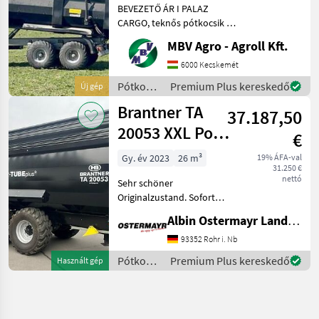
BEVEZETŐ ÁR I PALAZ
pótkocsik I 1
CARGO, teknős pótkocsik I
12-18T I 2 tengely Ha PALAZ
MBV Agro - Agroll Kft.
akkor kizárólag az MBV
AGRO! Vásároljon
6000 Kecskemét
közvetlenül az importőrtől,
Pótkocsik
Premium Plus kereskedő
Új gép
a régió legnagyobb PA
/
Brantner TA
37.187,50
Sonstige
20053 XXL Power
€
Push+
Gy. év 2023
26 m³
19% ÁFA-val
31.250 €
nettó
Sehr schöner
Originalzustand. Sofort
verfügbar wg.
Albin Ostermayr Landmaschinenhandel e.K.
Betriebsumstellung. -
Aufsatzdreicke 300mm
93352 Rohr i. Nb
vorne und hinten, mech.
Pótkocsik
Premium Plus kereskedő
Használt gép
AHK, Aufsatzwände 600mm
/
seitlich abklappbar, S
Brantner