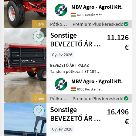
8T-18T Ha PALAZ akkor
MBV Agro - Agroll Kft.
kizárólag az MBV AGRO!
Vásároljon közvetlenül az
6000 Kecskemét
importőrtől, a régió
Pótkocsik
Premium Plus kereskedő
Új gép
legnagyobb PALAZ
/
Sonstige
keresked
11.126
Sonstige
BEVEZETŐ ÁR I
€
PALAZ Tandem
Gy. év 2026
pótkocsi I 8T-18T
BEVEZETŐ ÁR I PALAZ
Tandem pótkocsi I 8T-18T
Ha PALAZ akkor kizárólag
MBV Agro - Agroll Kft.
az MBV AGRO! Vásároljon
közvetlenül az importőrtől,
6000 Kecskemét
a régió legnagyobb PALAZ
Pótkocsik
Premium Plus kereskedő
Új gép
kereskedőitől. Az
/
Sonstige
16.496
Sonstige
BEVEZETŐ ÁR I
€
PALAZ CARGO,
Gy. év 2026
teknős