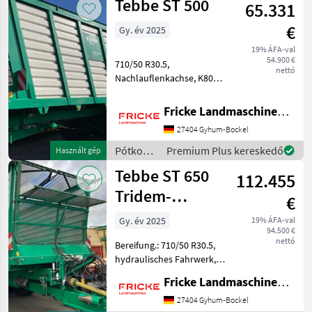
Tebbe ST 500
65.331
€
Gy. év 2025
19% ÁFA-val
54.900 €
710/50 R30.5,
nettó
Nachlauflenkachse, K80
Untenanhängung,
Gelenkwelle,
Fricke Landmaschinen GmbH
Druckluftbremse,
27404 Gyhum-Bockel
mechanischer Stützfuß,
hydraulische
Pótkocsik
Premium Plus kereskedő
Használt gép
Anhhäckselklappe,
/ Tebbe
Tebbe ST 650
Dosierwalzen Pótkocsik Egy
112.455
Tridem-
€
Silotrailer
Gy. év 2025
19% ÁFA-val
94.500 €
nettó
Bereifung.: 710/50 R30.5,
hydraulisches Fahrwerk,
K80 Untenanhängung,
Fricke Landmaschinen GmbH
Gelenkwelle,
Zwangslenkung beidseitig,
27404 Gyhum-Bockel