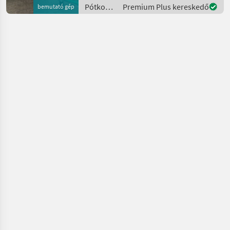
hydraulische
Pótkocsik
Premium Plus kereskedő
bemutató gép
Deichselfederung,
/ Tebbe
hydraulische
Ladrraumabde