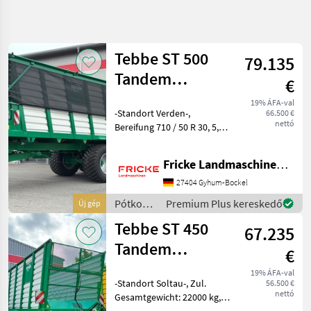
Keresés
pontosítása
Tebbe ST 500
79.135
Kategória
Ország
Szűrők
4
Tandem
€
Silotrailer
19% ÁFA-val
9 eredmény
AKTUÁLIS
-Standort Verden-,
Visszaállítás
66.500 €
ÚTVONAL
megjelenítése
nettó
Bereifung 710 / 50 R 30, 5,
Mezőgazdasági
Positionsleuchten rot /
gépek/eszközök
weiß am Heck,
Fricke Landmaschinen GmbH
Seitenmarkierungsleuchten,
Potkocsik
2 Abladewalzen,
27404 Gyhum-Bockel
Egyeb
mechanisch,
Potkocsik
Pótkocsik
Premium Plus kereskedő
Új gép
Gelenkwelle, Ladera
/ Tebbe
Tebbe
Tebbe ST 450
67.235
Tandem
KATEGÓRIA
€
KIVÁLASZTÁSA
Silotrailer
19% ÁFA-val
-Standort Soltau-, Zul.
56.500 €
Tebbe
nettó
Gesamtgewicht: 22000 kg,
Nutzlast: 13500 kg,