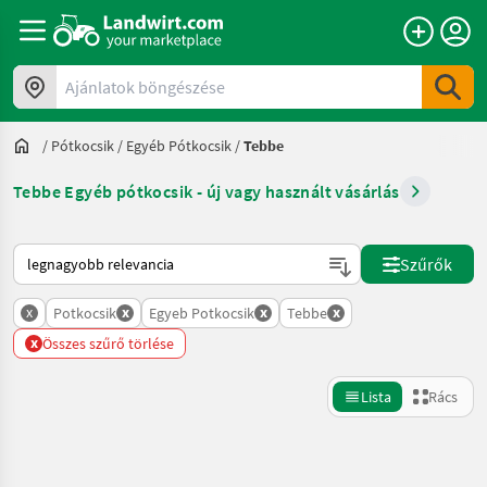
Ajánlatok böngészése
/
Pótkocsik
/
Egyéb Pótkocsik
/
Tebbe
Tebbe Egyéb pótkocsik - új vagy használt vásárlás
Így van sorba rendezve a Landwirt.com-on
Szűrők
x
x
x
x
Potkocsik
Egyeb Potkocsik
Tebbe
x
Összes szűrő törlése
Lista
Rács