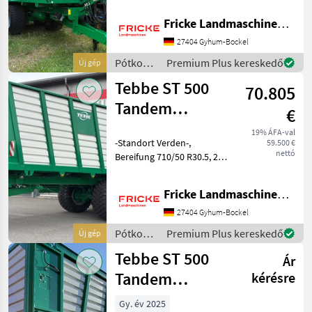
Fliegl
Stützlast: 4000 kg,
Fricke Landmaschinen GmbH
Bereifung 710/50 R 30, 5
Möslein
BKT FL 693M,
27404 Gyhum-Bockel
2 Abladewalzen,
Pótkocsik
Premium Plus kereskedő
Új gép
Ifor Williams
Gelenkwelle Pótkocsik
/ Tebbe
Tebbe ST 500
70.805
Krone
Tandem
€
Silotrailer
Humbaur
19% ÁFA-val
-Standort Verden-,
59.500 €
nettó
Mind a 38
Bereifung 710/50 R30.5, 2
megjelenítése
Dosierwalzen, Lenkachse,
K80 Untenanhängung,
Fricke Landmaschinen GmbH
MARKETPLACE
Gelenkwelle,
Druckluftbrems Pótkocsik
27404 Gyhum-Bockel
Kereskedői
Egyéb pótkocsik
Marketplace
Apróhirdetések
Pótkocsik
Premium Plus kereskedő
Új gép
ajánlatok
/ Tebbe
Tebbe ST 500
Ár
Tandem
kérésre
Silotrailer
Gy. év 2025