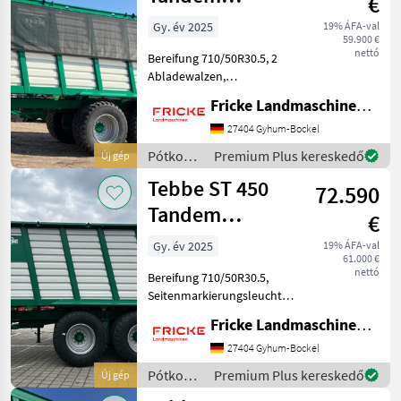
€
Silotrailer
Gy. év 2025
19% ÁFA-val
59.900 €
nettó
Bereifung 710/50R30.5, 2
Abladewalzen,
Laderaumabdeckung,
Fricke Landmaschinen GmbH
Seitenmarkierungsleuchten,
-Standort Sulingen-
27404 Gyhum-Bockel
Pótkocsik Egyéb pótkocsik
Pótkocsik
Premium Plus kereskedő
Új gép
/ Tebbe
Tebbe ST 450
72.590
Tandem
€
Silotrailer
Gy. év 2025
19% ÁFA-val
61.000 €
nettó
Bereifung 710/50R30.5,
Seitenmarkierungsleuchten,
2 Abladewalzen,
Fricke Landmaschinen GmbH
Laderaumabdeckung,
zulässiges Gesamtgewicht
27404 Gyhum-Bockel
22.000 kg Pótkocsik Egyéb
Pótkocsik
Premium Plus kereskedő
Új gép
pótkocsik
/ Tebbe