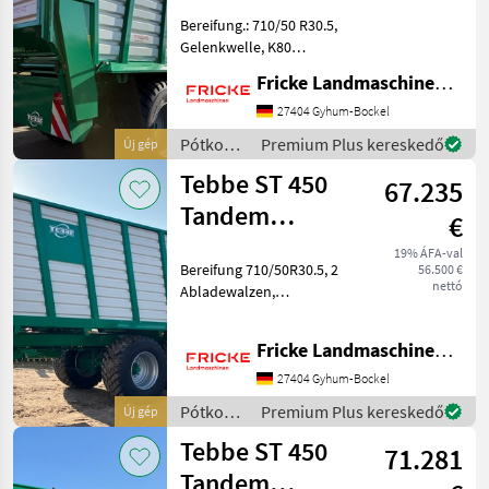
Bereifung.: 710/50 R30.5,
Gelenkwelle, K80
Untenanhängung,
Fricke Landmaschinen GmbH
Druckluftbremse,
hydraulische
27404 Gyhum-Bockel
Anhäckselklappe, 2
Pótkocsik
Premium Plus kereskedő
Új gép
Dosierwalzen Pótkocsik
/ Tebbe
Tebbe ST 450
Egyéb pótkocsik
67.235
Tandem
€
Silotrailer
19% ÁFA-val
Bereifung 710/50R30.5, 2
56.500 €
nettó
Abladewalzen,
Laderaumabdeckung,
Seitenmarkierungsleuchten,
Fricke Landmaschinen GmbH
-Standort Sulingen-
Pótkocsik Egyéb pótkocsik
27404 Gyhum-Bockel
Pótkocsik
Premium Plus kereskedő
Új gép
/ Tebbe
Tebbe ST 450
71.281
Tandem