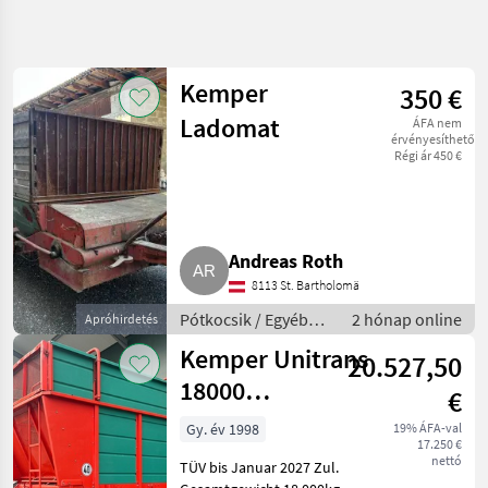
Keresés
pontosítása
Kemper
350 €
Kategória
Ország
Szűrők
4
Ladomat
ÁFA nem
érvényesíthető
Régi ár 450 €
2 eredmény
AKTUÁLIS
Visszaállítás
ÚTVONAL
megjelenítése
Mezőgazdasági
gépek/eszközök
Andreas Roth
Potkocsik
8113 St. Bartholomä
Egyeb
Potkocsik
Pótkocsik / Egyéb
2 hónap online
Apróhirdetés
pótkocsik
Kemper
Kemper Unitrans
20.527,50
18000
KATEGÓRIA
€
KIVÁLASZTÁSA
Silagewagen
Gy. év 1998
19% ÁFA-val
17.250 €
Kemper
nettó
TÜV bis Januar 2027 Zul.