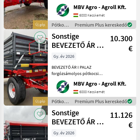
Ha PALAZ akkor kizárólag
MBV Agro - Agroll Kft.
az MBV AGRO! Vásároljon
közvetlenül az importőrtől,
6000 Kecskemét
a régió legnagyobb PALAZ
Pótkocsik
Premium Plus kereskedő
Új gép
kereskedőitő
/
Sonstige
10.300
Sonstige
BEVEZETŐ ÁR I
€
PALAZ
Gy. év 2026
forgózsámolyos
BEVEZETŐ ÁR I PALAZ
pótkocsik I 8
forgózsámolyos pótkocsik I
8T-18T Ha PALAZ akkor
MBV Agro - Agroll Kft.
kizárólag az MBV AGRO!
Vásároljon közvetlenül az
6000 Kecskemét
importőrtől, a régió
Pótkocsik
Premium Plus kereskedő
Új gép
legnagyobb PALAZ
/
Sonstige
keresked
11.126
Sonstige
BEVEZETŐ ÁR I
€
PALAZ Tandem
Gy. év 2026
pótkocsi I 8T-18T