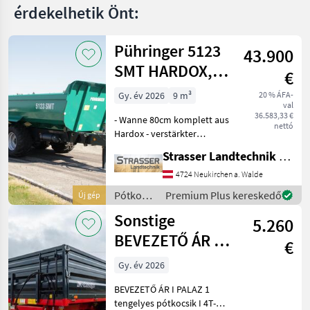
érdekelhetik Önt:
Pühringer 5123
43.900
SMT HARDOX,
€
20t
Gy. év 2026
9 m³
20 % ÁFA-
val
36.583,33 €
- Wanne 80cm komplett aus
nettó
Hardox - verstärkter
Muldenkörper mit
Strasser Landtechnik GmbH
doppelter Anzahl an
Versteifungen unten -
4724 Neukirchen a. Walde
Schotterklappe 400mm
Pótkocsik
Premium Plus kereskedő
Új gép
(Pendelbordwand oben mit
/
Sonstige
erhöhtem Dr
5.260
Pühringer
BEVEZETŐ ÁR I
€
PALAZ 1
Gy. év 2026
tengelyes
BEVEZETŐ ÁR I PALAZ 1
pótkocsik I 4T-8
tengelyes pótkocsik I 4T-8T