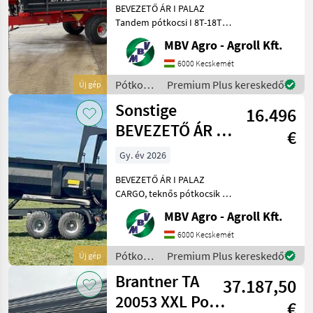
BEVEZETŐ ÁR I PALAZ
Tandem pótkocsi I 8T-18T
Ha PALAZ akkor kizárólag
MBV Agro - Agroll Kft.
az MBV AGRO! Vásároljon
közvetlenül az importőrtől,
6000 Kecskemét
a régió legnagyobb PALAZ
Pótkocsik
Premium Plus kereskedő
Új gép
kereskedőitől. Az
/
Sonstige
16.496
Sonstige
BEVEZETŐ ÁR I
€
PALAZ CARGO,
Gy. év 2026
teknős
BEVEZETŐ ÁR I PALAZ
pótkocsik I 1
CARGO, teknős pótkocsik I
12-18T I 2 tengely Ha PALAZ
MBV Agro - Agroll Kft.
akkor kizárólag az MBV
AGRO! Vásároljon
6000 Kecskemét
közvetlenül az importőrtől,
Pótkocsik
Premium Plus kereskedő
Új gép
a régió legnagyobb PA
/
Brantner TA
37.187,50
Sonstige
20053 XXL Power
€