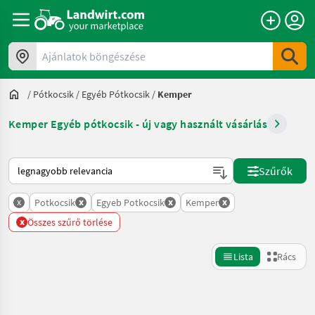
Ajánlatok böngészése
/
Pótkocsik
/
Egyéb Pótkocsik
/
Kemper
Kemper Egyéb pótkocsik - új vagy használt vásárlás
Így van sorba rendezve a Landwirt.com-on
Szűrők
x
x
x
x
Potkocsik
Egyeb Potkocsik
Kemper
x
Összes szűrő törlése
Lista
Rács