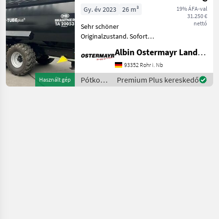
Push+
Gy. év 2023
26 m³
19% ÁFA-val
31.250 €
nettó
Sehr schöner
Originalzustand. Sofort
verfügbar wg.
Albin Ostermayr Landmaschinenhandel e.K.
Betriebsumstellung. -
Aufsatzdreicke 300mm
93352 Rohr i. Nb
vorne und hinten, mech.
Pótkocsik
Premium Plus kereskedő
Használt gép
AHK, Aufsatzwände 600mm
/
seitlich abklappbar, S
Brantner