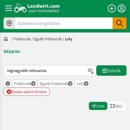
Ajánlatok böngészése
/
Pótkocsik
/
Egyéb Pótkocsik
/
Lely
Géppiac
Így van sorba rendezve a Landwirt.com-on
Szűrők
x
x
x
x
Potkocsik
Egyeb Potkocsik
Lely
x
Összes szűrő törlése
Lista
Rács