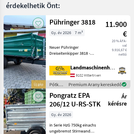
érdekelhetik Önt:
Pühringer 3818
11.900
€
Gy. év 2026
7 m³
20 % ÁFA-
val
Neuer Pühringer
9.916,67 €
Dreiseitenkipper 3818 -
nettó
Eigengewicht 1480kg -
Nutzlast 6000kg -
Landmaschinenhandel Ouschan Anton
Brückenmaße
9102 Mittertrixen
3850x1820mm -
Pendelaufsatzwand -
Pótkocsik
Premium Arany kereskedő
Új gép
Grundbordwand 500mm
/
Pongratz EPA
mit Hebefede
Ár
Pühringer
206/12 U-RS-STK
kérésre
Gy. év 2026
in Serie HzG 750kg einachs
ungebremst Stirnwand