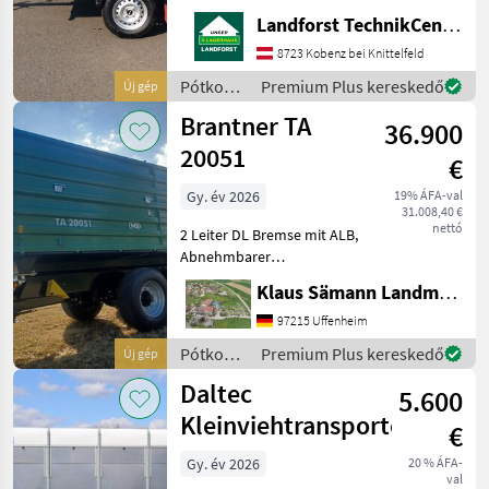
klappbar Aufsatzwände
Landforst TechnikCenter Knittelfeld
600mm Flachplane grau
inkl. 2Stk.
8723 Kobenz bei Knittelfeld
Rohrabstellstützen Um
Pótkocsik
Premium Plus kereskedő
Új gép
Ihnen unnötige Wartezeiten
/
Brantner TA
oder Wegst
36.900
Pongratz
20051
€
Gy. év 2026
19% ÁFA-val
31.008,40 €
nettó
2 Leiter DL Bremse mit ALB,
Abnehmbarer
Lampenschutz, autom.
Klaus Sämann Landmaschinen Fachbetrieb GmbH
Anhängekupplung, Öl und
Luft hinten, Planenaufbau
97215 Uffenheim
mit Rollplane,
Pótkocsik
Premium Plus kereskedő
Új gép
Bedienplattform,
/
Daltec
Bordwände mit Powerfle
5.600
Brantner
Kleinviehtransporter
€
Gy. év 2026
20 % ÁFA-
val