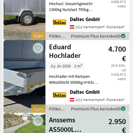
4.666,67 €
Höchzul. Gesamtgewicht
nettó
1300kg Nutzlast 795kg
Innenmaße:
Daltec GmbH
2580x1400x1480
Außenmasse:
2111 Harmannsdorf - Rückersdorf
4160x1910x2120 Reifen
Pótkocsik
Premium Plus kereskedő
Új gép
185R14C 1 Achse Aufbau •
/ Daltec
Eduard
Stahlblechwände • Pol
4.700
Hochlader
€
Gy. év 2026
2 m³
20 % ÁFA-
val
3.916,67 €
Hochlader mit Rampen
nettó
406x200x30 3000kg H=63cm
Rampen – sofort erhältlich!
Daltec GmbH
Statt € 5.195, - um € 4.700, -
inkl. 20% Ust AUFBAU
2111 Harmannsdorf - Rückersdorf
Bordwände aus Aluminium
Pótkocsik
Premium Plus kereskedő
Új gép
Hohlka
/ Eduard
Anssems
2.950
AS5000L
€