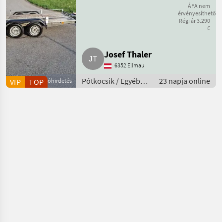
Tiefbettanhänger
ÁFA nem
érvényesíthető
Régi ár 3.290
2.800 kg
€
Anhänger Pkw
Josef Thaler
6352 Ellmau
Pótkocsik / Egyéb
23 napja online
VIP
TOP
Apróhirdetés
pótkocsik