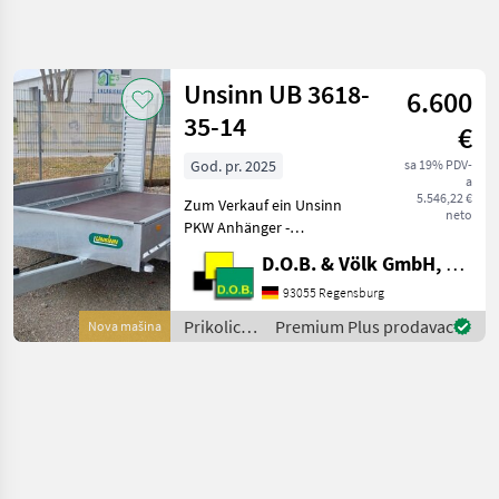
Precizirajte
pretragu
Unsinn UB 3618-
6.600
Kategorija
Država
Filteri
4
35-14
€
God. pr. 2025
sa 19% PDV-
Prikaži 1
TRENUTNA
Resetuj
a
PUTANJA
rezultata
5.546,22 €
Zum Verkauf ein Unsinn
neto
Poljoprivredna
PKW Anhänger -
tehnika
Baumaschinentransporter
D.O.B. & Völk GmbH, Filiale Regensburg
Prikolice I
Typ : UB 3618-35-14
Transportna
Gesamtgewicht 3.500 kg
93055 Regensburg
Vozila
Aufbaumaße innen 3.660 ×
Prikolice i
Premium Plus prodavac
Nova mašina
Ostale
1.800 × 300 mm Ladehöhe
transportna
Prikolice
445 mm
vozila /
Unsinn
Unsinn
IZABERITE
KATEGORIJU
Unsinn