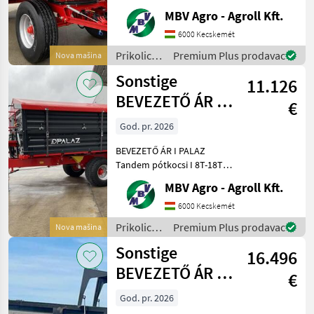
8T-18T Ha PALAZ akkor
MBV Agro - Agroll Kft.
kizárólag az MBV AGRO!
Vásároljon közvetlenül az
6000 Kecskemét
importőrtől, a régió
Prikolice i
Premium Plus prodavac
Nova mašina
legnagyobb PALAZ
transportna
Sonstige
keresked
11.126
vozila /
Sonstige
BEVEZETŐ ÁR I
€
PALAZ Tandem
God. pr. 2026
pótkocsi I 8T-18T
BEVEZETŐ ÁR I PALAZ
Tandem pótkocsi I 8T-18T
Ha PALAZ akkor kizárólag
MBV Agro - Agroll Kft.
az MBV AGRO! Vásároljon
közvetlenül az importőrtől,
6000 Kecskemét
a régió legnagyobb PALAZ
Prikolice i
Premium Plus prodavac
Nova mašina
kereskedőitől. Az
transportna
Sonstige
16.496
vozila /
Sonstige
BEVEZETŐ ÁR I
€
PALAZ CARGO,
God. pr. 2026
teknős