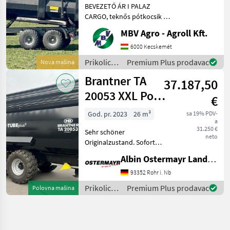
BEVEZETŐ ÁR I PALAZ
pótkocsik I 1
CARGO, teknős pótkocsik I
12-18T I 2 tengely Ha PALAZ
MBV Agro - Agroll Kft.
akkor kizárólag az MBV
AGRO! Vásároljon
6000 Kecskemét
közvetlenül az importőrtől,
Prikolice i
Premium Plus prodavac
Nova mašina
a régió legnagyobb PA
transportna
Brantner TA
37.187,50
vozila /
Sonstige
20053 XXL Power
€
Push+
God. pr. 2023
26 m³
sa 19% PDV-
a
31.250 €
Sehr schöner
neto
Originalzustand. Sofort
verfügbar wg.
Albin Ostermayr Landmaschinenhandel e.K.
Betriebsumstellung. -
Aufsatzdreicke 300mm
93352 Rohr i. Nb
vorne und hinten, mech.
Prikolice i
Premium Plus prodavac
Polovna mašina
AHK, Aufsatzwände 600mm
transportna
seitlich abklappbar, S
vozila /
Brantner