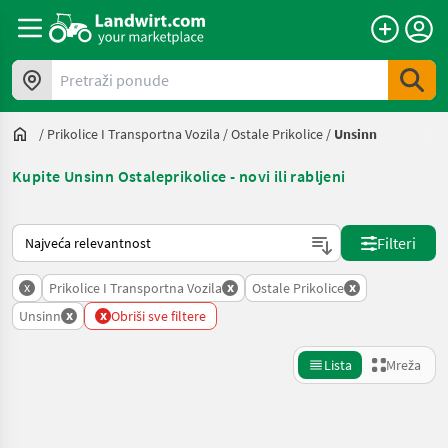
Pretraži ponude
/
Prikolice I Transportna Vozila
/
Ostale Prikolice
/
Unsinn
Kupite Unsinn Ostaleprikolice - novi ili rabljeni
Način na koji sortira Landwirt.com
Filteri
x
x
x
Prikolice I Transportna Vozila
Ostale Prikolice
x
x
Unsinn
Obriši sve filtere
Lista
Mreža