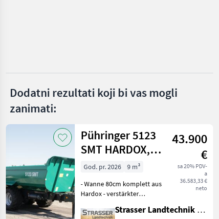
Fliegl
Möslein
Ifor Williams
Krone
Dodatni rezultati koji bi vas mogli
zanimati:
Tebbe
Prikaži
Pühringer 5123
sve
43.900
(37)
SMT HARDOX,
€
20t
MARKETPLACE
God. pr. 2026
9 m³
sa 20% PDV-
a
Ponude
36.583,33 €
- Wanne 80cm komplett aus
Marketplace
Oglasi
trgovaca
neto
Hardox - verstärkter
Muldenkörper mit
Strasser Landtechnik GmbH
doppelter Anzahl an