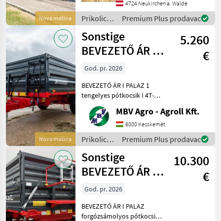
Versteifungen unten -
4724 Neukirchen a. Walde
Schotterklappe 400mm
Prikolice i
Premium Plus prodavac
Nova mašina
(Pendelbordwand oben mit
transportna
Sonstige
erhöhtem Dr
5.260
vozila /
Pühringer
BEVEZETŐ ÁR I
€
PALAZ 1
God. pr. 2026
tengelyes
BEVEZETŐ ÁR I PALAZ 1
pótkocsik I 4T-8
tengelyes pótkocsik I 4T-8T
Ha PALAZ akkor kizárólag
MBV Agro - Agroll Kft.
az MBV AGRO! Vásároljon
közvetlenül az importőrtől,
6000 Kecskemét
a régió legnagyobb PALAZ
Prikolice i
Premium Plus prodavac
Nova mašina
kereskedőitő
transportna
Sonstige
10.300
vozila /
Sonstige
BEVEZETŐ ÁR I
€
PALAZ
God. pr. 2026
forgózsámolyos
BEVEZETŐ ÁR I PALAZ
pótkocsik I 8
forgózsámolyos pótkocsik I