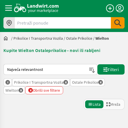
Pretraži ponude
/
Prikolice I Transportna Vozila
/
Ostale Prikolice
/
Wielton
Kupite Wielton Ostaleprikolice - novi ili rabljeni
Način na koji sortira Landwirt.com
Filteri
x
x
x
Prikolice I Transportna Vozila
Ostale Prikolice
x
x
Wielton
Obriši sve filtere
Lista
Mreža