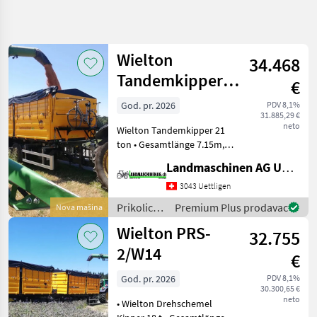
Precizirajte
pretragu
Wielton
34.468
Kategorija
Država
Filteri
4
Tandemkipper
€
21t
God. pr. 2026
PDV 8,1%
Prikaži 4
TRENUTNA
Resetuj
31.885,29 €
PUTANJA
rezultata
neto
Wielton Tandemkipper 21
Poljoprivredna
ton • Gesamtlänge 7.15m,
tehnika
Breite 2.55m •
Landmaschinen AG Uettligen
Prikolice I
Pritschenlänge 5.12m,
Transportna
Breite 2.42m •
3043 Uettligen
Vozila
Plattformhöhe 1.38 m •
Prikolice i
Premium Plus prodavac
Nova mašina
Ostale
Eigengewicht 5000 kg •
transportna
Prikolice
Wielton PRS-
Bereifung 3
32.755
vozila /
Wielton
Wielton
2/W14
€
IZABERITE
God. pr. 2026
PDV 8,1%
KATEGORIJU
30.300,65 €
neto
• Wielton Drehschemel
Wielton