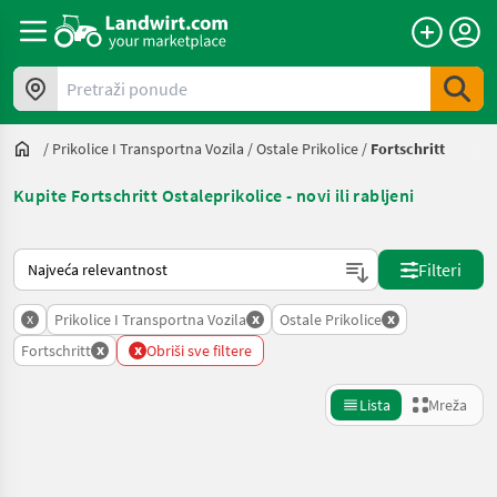
Pretraži ponude
/
Prikolice I Transportna Vozila
/
Ostale Prikolice
/
Fortschritt
Kupite Fortschritt Ostaleprikolice - novi ili rabljeni
Način na koji sortira Landwirt.com
Filteri
x
x
x
Prikolice I Transportna Vozila
Ostale Prikolice
x
x
Fortschritt
Obriši sve filtere
Lista
Mreža