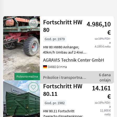
Precizirajte
pretragu
Fortschritt HW
4.986,10
Kategorija
Država
Filteri
4
80
€
God. pr. 1979
sa 19% PDV-
Prikaži 5
TRENUTNA
Resetuj
a
PUTANJA
rezultata
4.190 € neto
HW 80 HW80 Anhänger,
Poljoprivredna
40km/h Umbau auf 2-Kreis
tehnika
DL-Bremse mit ALB
AGRAVIS Technik Center GmbH
Vorbereitung auf Kippen
Prikolice I
04668 Grimma
Transportna
mit hydr. Seitenwand
Vozila
Bereifung 60% **ohne
6 dana
Polovna mašina
Prikolice i transportna
Ostale
abgebildete Kreiselegge **
onlajn
vozila / Fortschritt
Prikolice
*S
Fortschritt HW
14.161
Fortschritt
80.11
€
IZABERITE
God. pr. 1982
sa 19% PDV-
KATEGORIJU
a
11.900 €
HW 80.11 Fortschritt
Fortschritt
neto
Zweiachs-Einseitenkipper