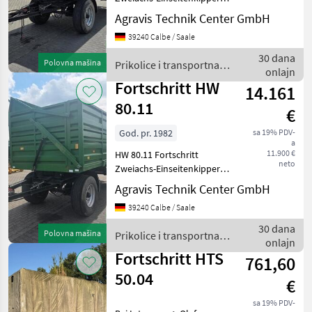
HW 80.11 in
Agravis Technik Center GmbH
Fliegl
Grundausrüstung,
39240 Calbe / Saale
Drehschemellenkung
Blattfederung, 25 km/h
Möslein
30 dana
Polovna mašina
Prikolice i transportna
Ausführung
onlajn
vozila / Fortschritt
Stahlbordwände,
Fortschritt HW
Ifor Williams
14.161
Häckselaufbau, hy
80.11
€
Krone
God. pr. 1982
sa 19% PDV-
a
Tebbe
11.900 €
HW 80.11 Fortschritt
neto
Zweiachs-Einseitenkipper
Prikaži
HW 80.11 in
Agravis Technik Center GmbH
sve
Grundausrüstung,
(38)
39240 Calbe / Saale
Drehschemellenkung
Blattfederung, 25 km/h
30 dana
MODEL
Polovna mašina
Prikolice i transportna
Ausführung
onlajn
vozila / Fortschritt
Stahlbordwände,
Fortschritt HTS
761,60
Häckselaufbau, hy
50.04
€
HW
80.11
sa 19% PDV-