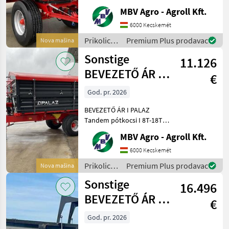
8T-18T Ha PALAZ akkor
MBV Agro - Agroll Kft.
kizárólag az MBV AGRO!
Vásároljon közvetlenül az
6000 Kecskemét
importőrtől, a régió
Prikolice i
Premium Plus prodavac
Nova mašina
legnagyobb PALAZ
transportna
Sonstige
keresked
11.126
vozila /
Sonstige
BEVEZETŐ ÁR I
€
PALAZ Tandem
God. pr. 2026
pótkocsi I 8T-18T
BEVEZETŐ ÁR I PALAZ
Tandem pótkocsi I 8T-18T
Ha PALAZ akkor kizárólag
MBV Agro - Agroll Kft.
az MBV AGRO! Vásároljon
közvetlenül az importőrtől,
6000 Kecskemét
a régió legnagyobb PALAZ
Prikolice i
Premium Plus prodavac
Nova mašina
kereskedőitől. Az
transportna
Sonstige
16.496
vozila /
Sonstige
BEVEZETŐ ÁR I
€
PALAZ CARGO,
God. pr. 2026
teknős