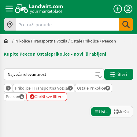
Pretraži ponude
/
Prikolice I Transportna Vozila
/
Ostale Prikolice
/
Peecon
Kupite Peecon Ostaleprikolice - novi ili rabljeni
Način na koji sortira Landwirt.com
Filteri
x
x
x
Prikolice I Transportna Vozila
Ostale Prikolice
x
x
Peecon
Obriši sve filtere
Lista
Mreža