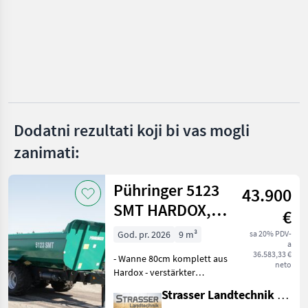
Fliegl
Möslein
Ifor Williams
Krone
Dodatni rezultati koji bi vas mogli
zanimati:
Tebbe
Prikaži
Pühringer 5123
sve
43.900
(37)
SMT HARDOX,
€
20t
MARKETPLACE
God. pr. 2026
9 m³
sa 20% PDV-
a
Ponude
36.583,33 €
- Wanne 80cm komplett aus
Marketplace
Oglasi
trgovaca
neto
Hardox - verstärkter
Muldenkörper mit
Strasser Landtechnik GmbH
doppelter Anzahl an