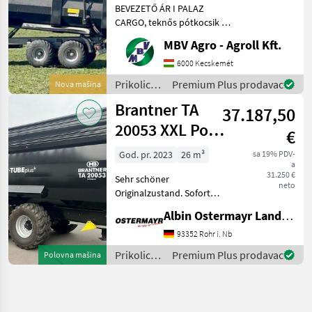
BEVEZETŐ ÁR I PALAZ
pótkocsik I 1
CARGO, teknős pótkocsik I
12-18T I 2 tengely Ha PALAZ
MBV Agro - Agroll Kft.
akkor kizárólag az MBV
AGRO! Vásároljon
6000 Kecskemét
közvetlenül az importőrtől,
Prikolice i
Premium Plus prodavac
Nova mašina
a régió legnagyobb PA
transportna
Brantner TA
37.187,50
vozila /
Sonstige
20053 XXL Power
€
Push+
God. pr. 2023
26 m³
sa 19% PDV-
a
31.250 €
Sehr schöner
neto
Originalzustand. Sofort
verfügbar wg.
Albin Ostermayr Landmaschinenhandel e.K.
Betriebsumstellung. -
Aufsatzdreicke 300mm
93352 Rohr i. Nb
vorne und hinten, mech.
Prikolice i
Premium Plus prodavac
Polovna mašina
AHK, Aufsatzwände 600mm
transportna
seitlich abklappbar, S
vozila /
Brantner