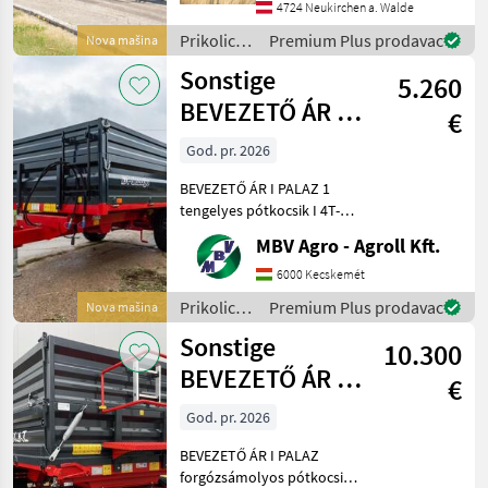
Versteifungen unten -
4724 Neukirchen a. Walde
Schotterklappe 400mm
Prikolice i
Premium Plus prodavac
Nova mašina
(Pendelbordwand oben mit
transportna
Sonstige
erhöhtem Dr
5.260
vozila /
Pühringer
BEVEZETŐ ÁR I
€
PALAZ 1
God. pr. 2026
tengelyes
BEVEZETŐ ÁR I PALAZ 1
pótkocsik I 4T-8
tengelyes pótkocsik I 4T-8T
Ha PALAZ akkor kizárólag
MBV Agro - Agroll Kft.
az MBV AGRO! Vásároljon
közvetlenül az importőrtől,
6000 Kecskemét
a régió legnagyobb PALAZ
Prikolice i
Premium Plus prodavac
Nova mašina
kereskedőitő
transportna
Sonstige
10.300
vozila /
Sonstige
BEVEZETŐ ÁR I
€
PALAZ
God. pr. 2026
forgózsámolyos
BEVEZETŐ ÁR I PALAZ
pótkocsik I 8
forgózsámolyos pótkocsik I