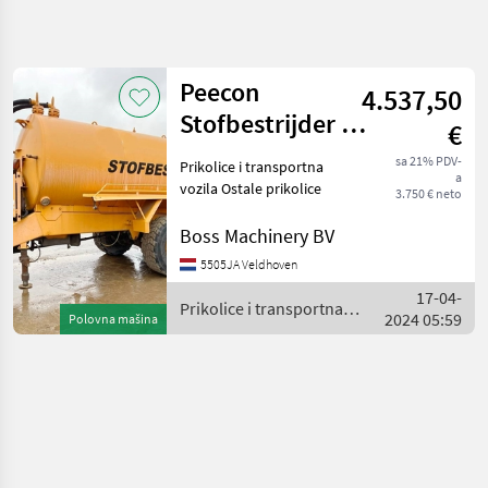
Precizirajte
pretragu
Peecon
4.537,50
Kategorija
Država
Filteri
4
Stofbestrijder -
€
Good Working
sa 21% PDV-
Prikolice i transportna
Prikaži 1
TRENUTNA
Resetuj
a
Condition
PUTANJA
vozila Ostale prikolice
rezultata
3.750 € neto
Poljoprivredna
Boss Machinery BV
tehnika
Prikolice I
5505JA Veldhoven
Transportna
17-04-
Vozila
Prikolice i transportna
2024 05:59
Polovna mašina
Ostale
vozila / Peecon
Prikolice
Peecon
IZABERITE
KATEGORIJU
Peecon