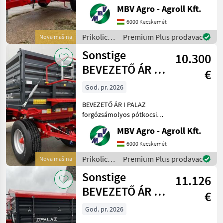
Ha PALAZ akkor kizárólag
MBV Agro - Agroll Kft.
az MBV AGRO! Vásároljon
közvetlenül az importőrtől,
6000 Kecskemét
a régió legnagyobb PALAZ
Prikolice i
Premium Plus prodavac
Nova mašina
kereskedőitő
transportna
Sonstige
10.300
vozila /
Sonstige
BEVEZETŐ ÁR I
€
PALAZ
God. pr. 2026
forgózsámolyos
BEVEZETŐ ÁR I PALAZ
pótkocsik I 8
forgózsámolyos pótkocsik I
8T-18T Ha PALAZ akkor
MBV Agro - Agroll Kft.
kizárólag az MBV AGRO!
Vásároljon közvetlenül az
6000 Kecskemét
importőrtől, a régió
Prikolice i
Premium Plus prodavac
Nova mašina
legnagyobb PALAZ
transportna
Sonstige
keresked
11.126
vozila /
Sonstige
BEVEZETŐ ÁR I
€
PALAZ Tandem
God. pr. 2026
pótkocsi I 8T-18T