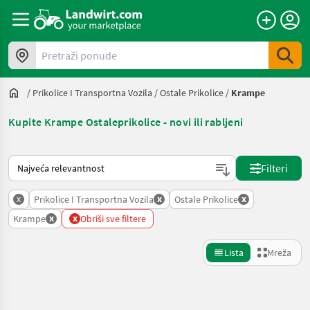
Pretraži ponude
/
Prikolice I Transportna Vozila
/
Ostale Prikolice
/
Krampe
Kupite Krampe Ostaleprikolice - novi ili rabljeni
Način na koji sortira Landwirt.com
Filteri
x
x
x
Prikolice I Transportna Vozila
Ostale Prikolice
x
x
Krampe
Obriši sve filtere
Lista
Mreža