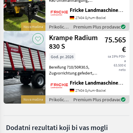
K80 Untenanhängung,
gefederte Zugvorrichtung,
Fricke Landmaschinen GmbH
Fliegl
Druckluftbremse,
Gelenkwelle, hydraulischer
27404 Gyhum-Bockel
Möslein
Stützfuß, hydraulische
Prikolice i
Premium Plus prodavac
Nova mašina
Anhäckselklappe, hydraulis
transportna
Krampe Radium
Ifor Williams
75.565
vozila /
Krampe
830 S
€
Krone
God. pr. 2026
sa 19% PDV-
a
Tebbe
63.500 €
Bereifung 710/50R30.5,
neto
Zugvorrichtung gefedert,
Prikaži
Hydraulikanlage 6/2
sve
Fricke Landmaschinen GmbH
Wegeventil, 40km/h,
(37)
hydraulisch schwenkbarer
27404 Gyhum-Bockel
Unterfahrschutz, LED
MODEL
Prikolice i
Premium Plus prodavac
Nova mašina
Beleuchtungsanlage,
transportna
Anhäckselkl
vozila /
Krampe
Radium
Dodatni rezultati koji bi vas mogli
830 S