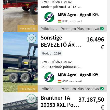
BEVEZETŐ ÁR I PALAZ
Tandem pótkocsi I 8T-18T
Ha PALAZ akkor kizárólag
MBV Agro - Agroll Kft.
az MBV AGRO! Vásároljon
közvetlenül az importőrtől,
6000 Kecskemét
a régió legnagyobb PALAZ
Prikolice i
Premium Plus prodavac
Nova mašina
kereskedőitől. Az
transportna
Sonstige
16.496
vozila /
Sonstige
BEVEZETŐ ÁR I
€
PALAZ CARGO,
God. pr. 2026
teknős
BEVEZETŐ ÁR I PALAZ
pótkocsik I 1
CARGO, teknős pótkocsik I
12-18T I 2 tengely Ha PALAZ
MBV Agro - Agroll Kft.
akkor kizárólag az MBV
AGRO! Vásároljon
6000 Kecskemét
közvetlenül az importőrtől,
Prikolice i
Premium Plus prodavac
Nova mašina
a régió legnagyobb PA
transportna
Brantner TA
37.187,50
vozila /
Sonstige
20053 XXL Power
€