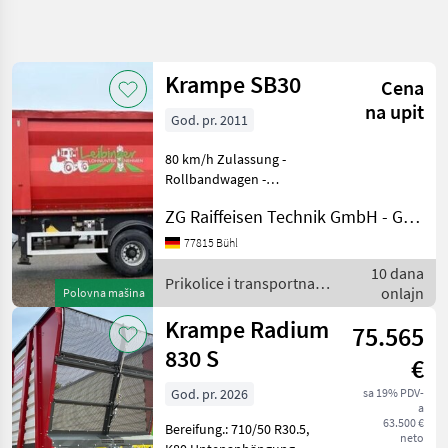
Precizirajte
pretragu
Krampe SB30
Cena
Kategorija
Država
Filteri
4
na upit
God. pr. 2011
Prikaži 3
TRENUTNA
80 km/h Zulassung -
Resetuj
PUTANJA
rezultata
Rollbandwagen -
Kastenmaß 10 x 2, 32 x 2, 25
Poljoprivredna
ZG Raiffeisen Technik GmbH - Gebrauchtmaschinenzentrum
tehnika
m - Volumen 51 cbm -
Nutzlast 24 to - Liftachse -
Prikolice I
77815 Bühl
Transportna
passen an dolly-Achse -
10 dana
Vozila
Dreiachser - Aufbau: Stahl -
Prikolice i transportna
onlajn
Polovna mašina
Ostale
vozila / Krampe
Prikolice
Krampe Radium
75.565
Krampe
830 S
€
IZABERITE
God. pr. 2026
sa 19% PDV-
KATEGORIJU
a
63.500 €
Bereifung.: 710/50 R30.5,
Krampe
neto