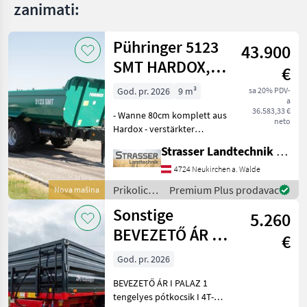
zanimati:
MARKETPLACE
Ponude
Pühringer 5123
Marketplace
Oglasi
43.900
trgovaca
SMT HARDOX,
€
20t
God. pr. 2026
9 m³
sa 20% PDV-
a
36.583,33 €
- Wanne 80cm komplett aus
neto
Hardox - verstärkter
Muldenkörper mit
Strasser Landtechnik GmbH
doppelter Anzahl an
Versteifungen unten -
4724 Neukirchen a. Walde
Schotterklappe 400mm
Prikolice i
Premium Plus prodavac
Nova mašina
(Pendelbordwand oben mit
transportna
Sonstige
erhöhtem Dr
5.260
vozila /
Pühringer
BEVEZETŐ ÁR I
€
PALAZ 1
God. pr. 2026
tengelyes
BEVEZETŐ ÁR I PALAZ 1
pótkocsik I 4T-8
tengelyes pótkocsik I 4T-8T