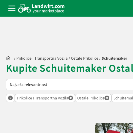
/
Prikolice I Transportna Vozila
/
Ostale Prikolice
/
Schuitemaker
Kupite Schuitemaker Ostalep
Način na koji sortira Landwirt.com
x
x
x
Prikolice I Transportna Vozila
Ostale Prikolice
Schuitema