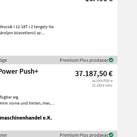
ároljon közvetlenül az
tige
Premium Plus prodavac
 Power Push+
37.187,50 €
sa 19% PDV-a
31.250 € neto
rfügbar wg.
AHK, Aufsatzwände 600mm seitlich abklappbar, S
maschinenhandel e.K.
tner
Premium Plus prodavac