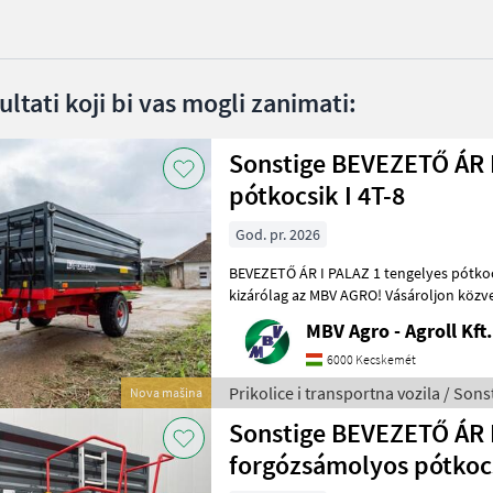
ltati koji bi vas mogli zanimati:
Sonstige BEVEZETŐ ÁR I
pótkocsik I 4T-8
God. pr. 2026
BEVEZETŐ ÁR I PALAZ 1 tengelyes pótkocsik I 4T-8T 
kizárólag az MBV AGRO! Vásároljon közvetlenü
legnagyobb PALAZ kereskedőitő
MBV Agro - Agroll Kft.
6000 Kecskemét
Prikolice i transportna vozila / Sons
Nova mašina
Sonstige BEVEZETŐ ÁR 
forgózsámolyos pótkocs