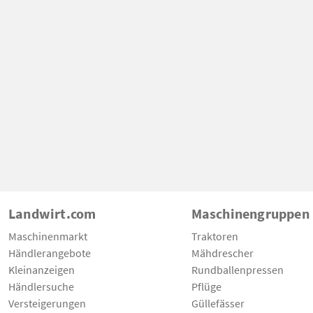
Landwirt.com
Maschinengruppen
Maschinenmarkt
Traktoren
Händlerangebote
Mähdrescher
Kleinanzeigen
Rundballenpressen
Händlersuche
Pflüge
Versteigerungen
Güllefässer