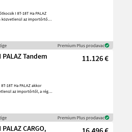
k I 8T-18T Ha PALAZ
 közvetlenül az importőrtől,
tige
Premium Plus prodavac
I PALAZ Tandem
11.126 €
ALAZ akkor
l az importőrtől, a régió
tige
Premium Plus prodavac
I PALAZ CARGO,
16.496 €