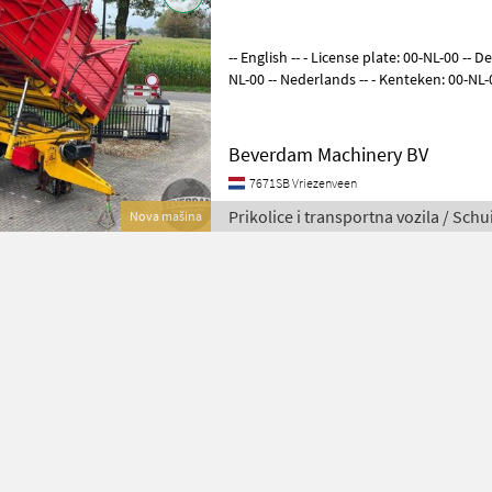
-- English -- - License plate: 00-NL-00 -- Deutsch -- - Nummernschild: 00-
NL-00 -- Nederlands -- - Kenteken: 00-NL-00 Schuitemaker Buna
overlaadwagen, hooglosser -
Beverdam Machinery BV
7671SB Vriezenveen
Prikolice i transportna vozila / Sch
Nova mašina