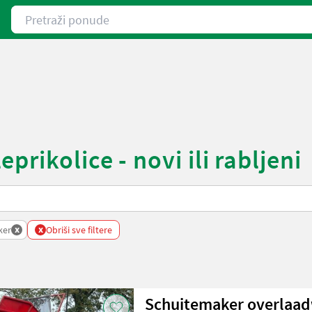
Pretraži ponude
rikolice - novi ili rabljeni
x
x
ker
Obriši sve filtere
Schuitemaker overlaad