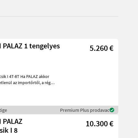
 PALAZ 1 tengelyes
5.260 €
Ha PALAZ akkor
l az importőrtől, a régió
tige
Premium Plus prodavac
I PALAZ
10.300 €
ik I 8