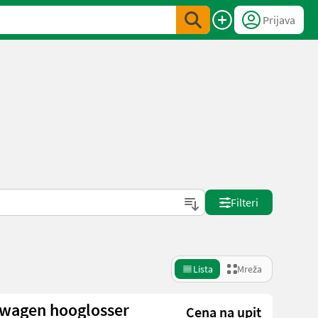
Prijava
Filteri
Lista
Mreža
wagen hooglosser
Cena na upit