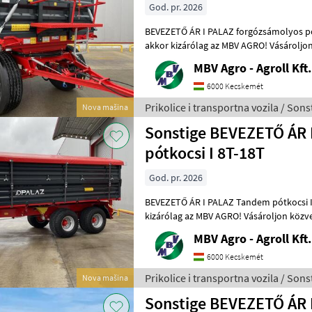
God. pr. 2026
BEVEZETŐ ÁR I PALAZ forgózsámolyos pótkocsi
akkor kizárólag az MBV AGRO! Vásároljon
a régió legnagyobb PALAZ keresked
MBV Agro - Agroll Kft.
6000 Kecskemét
Prikolice i transportna vozila / Sons
Nova mašina
Sonstige BEVEZETŐ ÁR 
pótkocsi I 8T-18T
God. pr. 2026
BEVEZETŐ ÁR I PALAZ Tandem pótkocsi I 8T-18T Ha P
kizárólag az MBV AGRO! Vásároljon közvetlenü
legnagyobb PALAZ kereskedőitől. Az
MBV Agro - Agroll Kft.
6000 Kecskemét
Prikolice i transportna vozila / Sons
Nova mašina
Sonstige BEVEZETŐ ÁR 