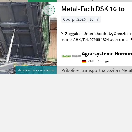
Metal-Fach DSK 16 to
God. pr. 2026
18 m³
Y- Zuggabel, Unterfahrschutz, Grenzbeleuchtung, Plane, Laufsteg
vorne. AHK, Tel. 07966 1324 oder e mail Ps auch als 18 to und Tandem
Broj osovina: 2 osovine, Klateć
Agrarsysteme Hornun
73485 Zöbingen
Prikolice i transportna vozila / Meta
demonstraciona mašina