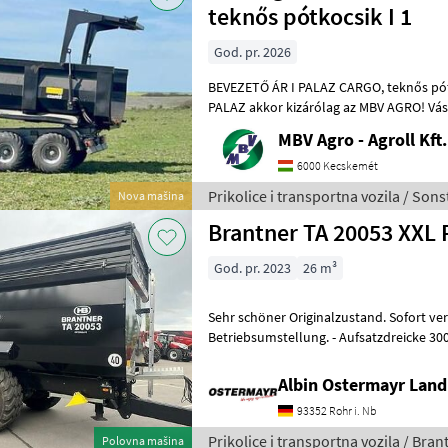
teknős pótkocsik I 1
God. pr. 2026
BEVEZETŐ ÁR I PALAZ CARGO, teknős pótkocsik I 12-18T I 2 tengely Ha
PALAZ akkor kizárólag az MBV AGRO! Vás
importőrtől, a régió legnagyobb PA
MBV Agro - Agroll Kft.
6000 Kecskemét
Prikolice i transportna vozila / Sons
Nova mašina
Brantner TA 20053 XXL
God. pr. 2023
26 m³
Sehr schöner Originalzustand. Sofort ve
Betriebsumstellung. - Aufsatzdreicke 300mm vorne und hinten, mech.
Albin Ostermayr Land
93352 Rohr i. Nb
Prikolice i transportna vozila / Bran
Polovna mašina