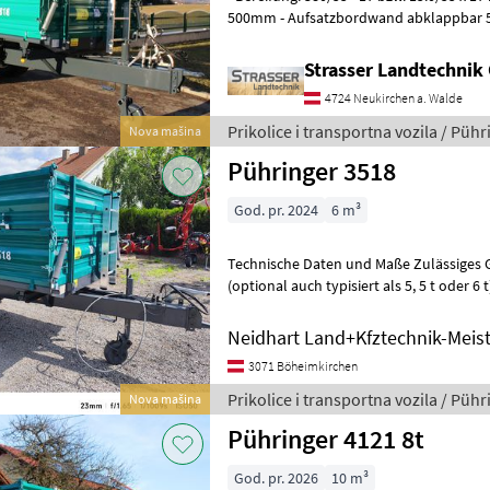
500mm - Aufsatzbordwand abklappbar 5
hinten - Bordwandhebefedern - 2
Strasser Landtechni
4724 Neukirchen a. Walde
Prikolice i transportna vozila / Pühr
Nova mašina
Pühringer 3518
God. pr. 2024
6 m³
Technische Daten und Maße Zulässiges 
(optional auch typisiert als 5, 5 t oder 6
3.500 mm , Brückenbreite innen: ca 1.
Neidhart Land+Kfztechnik-Meist
3071 Böheimkirchen
Prikolice i transportna vozila / Pühr
Nova mašina
Pühringer 4121 8t
God. pr. 2026
10 m³