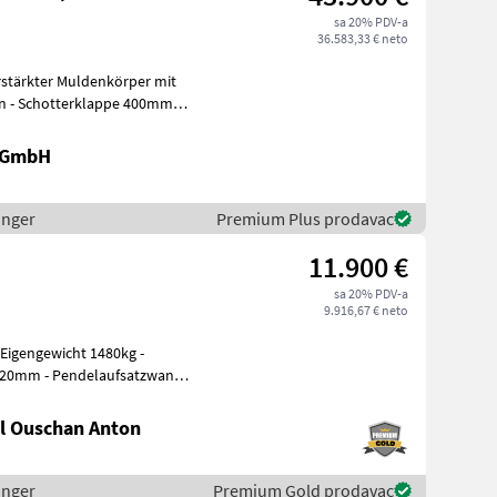
sa 20% PDV-a
36.583,33 € neto
rstärkter Muldenkörper mit
en - Schotterklappe 400mm
r
k GmbH
inger
Premium Plus prodavac
11.900 €
sa 20% PDV-a
9.916,67 € neto
820mm - Pendelaufsatzwand -
l Ouschan Anton
inger
Premium Gold prodavac