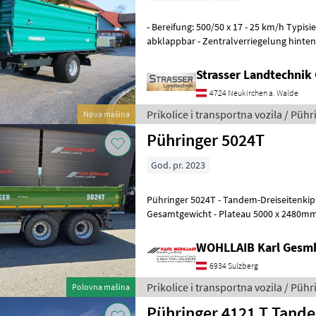
- Bereifung: 500/50 x 17 - 25 km/h Typi
abklappbar - Zentralverriegelung hinte
2250mm (konisch) - Bordwand
Strasser Landtechni
4724 Neukirchen a. Walde
Prikolice i transportna vozila / Pühr
Nova mašina
Pühringer 5024T
God. pr. 2023
Pühringer 5024T - Tandem-Dreiseitenkipper Type 5024 T - 21 to.
Gesamtgewicht - Plateau 5000 x 2480mm außen -
Bordwandhebefedern - seitl. Zentral
WOHLLAIB Karl Gesm
6934 Sulzberg
Prikolice i transportna vozila / Pühr
Polovna mašina
Pühringer 4121 T Tand