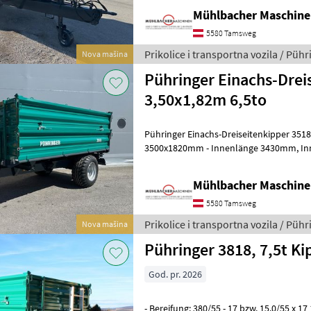
Mühlbacher Maschin
5580 Tamsweg
Prikolice i transportna vozila / Pühr
Nova mašina
Pühringer Einachs-Drei
3,50x1,82m 6,5to
Pühringer Einachs-Dreiseitenkipper 3518 6, 5to - Brü
3500x1820mm - Innenlänge 3430mm, Innenbreite 1750mm - 6.500kg
zul. Gesamtgewicht - 1.220kg Eigenge
Mühlbacher Maschin
5580 Tamsweg
Prikolice i transportna vozila / Pühr
Nova mašina
Pühringer 3818, 7,5t Ki
God. pr. 2026
- Bereifung: 380/55 - 17 bzw. 15.0/55 x 