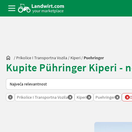
/
Prikolice I Transportna Vozila
/
Kiperi
/
Puehringer
Kupite Pühringer Kiperi - no
Način na koji sortira Landwirt.com
x
x
x
x
x
Prikolice I Transportna Vozila
Kiperi
Puehringer
O