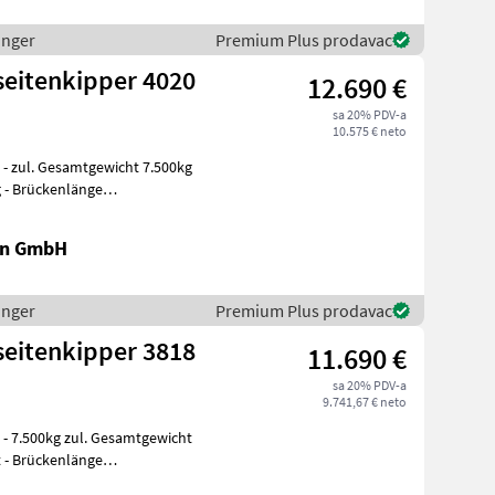
inger
Premium Plus prodavac
seitenkipper 4020
12.690 €
sa 20% PDV-a
10.575 € neto
g
g - Brückenlänge
en GmbH
inger
Premium Plus prodavac
seitenkipper 3818
11.690 €
sa 20% PDV-a
9.741,67 € neto
t
t - Brückenlänge