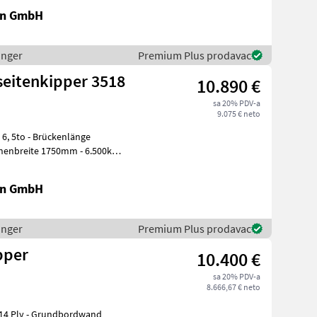
en GmbH
inger
Premium Plus prodavac
seitenkipper 3518
10.890 €
sa 20% PDV-a
9.075 € neto
ckenlänge
en GmbH
inger
Premium Plus prodavac
pper
10.400 €
sa 20% PDV-a
8.666,67 € neto
17 14 Ply - Grundbordwand