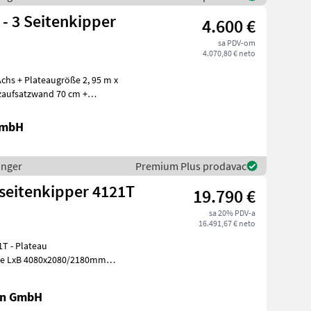
 - 3 Seitenkipper
4.600 €
sa PDV-om
4.070,80 € neto
chs + Plateaugröße 2, 95 m x
lzaufsatzwand 70 cm +
GmbH
inger
Premium Plus prodavac
seitenkipper 4121T
19.790 €
sa 20% PDV-a
16.491,67 € neto
eau
ße LxB 4080x2080/2180mm
Bordwandhebefede
en GmbH