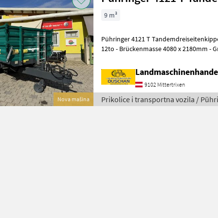
9 m³
Pühringer 4121 T Tandemdreiseitenkippe
12to - Brückenmasse 4080 x 2180mm - Grundbordwand 500mm -
Aufsatzbordwand 500mm - Schotterkl
Landmaschinenhande
9102 Mittertrixen
Prikolice i transportna vozila / Pühr
Nova mašina