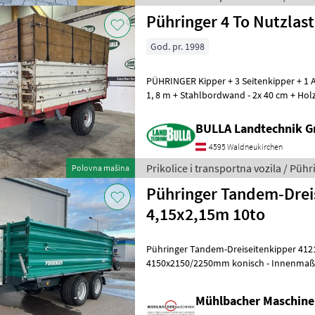
Pühringer 4 To Nutzlast
God. pr. 1998
PÜHRINGER Kipper + 3 Seitenkipper + 1 A
1, 8 m + Stahlbordwand - 2x 40 cm + Ho
Gesamtgewicht 5100 kg + Nutzlast
BULLA Landtechnik 
4595 Waldneukirchen
Prikolice i transportna vozila / Pühr
Polovna mašina
Pühringer Tandem-Drei
4,15x2,15m 10to
Pühringer Tandem-Dreiseitenkipper 4121T - Plat
4150x2150/2250mm konisch - Innenma
konisch - abgerundeter Boden 5mm - 
Mühlbacher Maschin