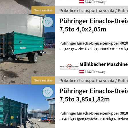
5580 Tamsweg
Prikolice i transportna vozila / Pühr
Nova mašina
Pühringer Einachs-Drei
7,5to 4,0x2,05m
Pühringer Einachs-Dreiseitenkipper 4020 - zul. Gesamtgewicht 7.500k
- Eigengewicht 1.730kg - Nutzlast 5.770k
4000x2050mm - Innenmaße LxB 3930
Mühlbacher Maschin
5580 Tamsweg
Prikolice i transportna vozila / Pühr
Nova mašina
Pühringer Einachs-Drei
7,5to 3,85x1,82m
Pühringer Einachs-Dreiseitenkipper 3818 - 7.500kg zul. Gesamtgewich
- 1.480kg Eigengewicht - 6.020kg Nutzlas
3850x1820mm - Innenmaße LxB 378