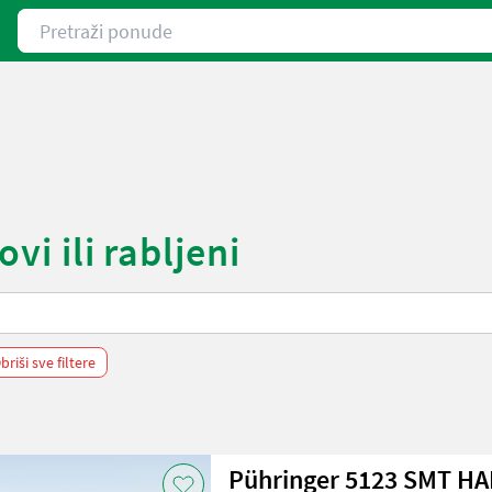
Pretraži ponude
vi ili rabljeni
briši sve filtere
Pühringer 5123 SMT HA