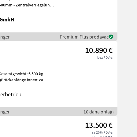
00mm - Zentralverriegelung
k GmbH
inger
Premium Plus prodavac
10.890 €
bez PDV-a
Gesamtgewicht: 6.500 kg
 t)Brückenlänge innen: ca.
erbetrieb
inger
10 dana onlajn
13.500 €
sa 20% PDV-a
11.250 € neto