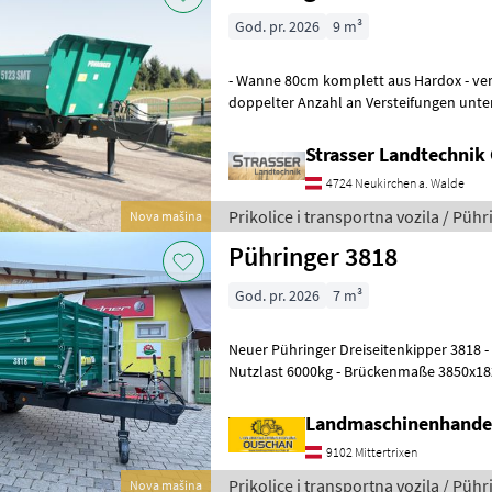
God. pr. 2026
9 m³
- Wanne 80cm komplett aus Hardox - ve
doppelter Anzahl an Versteifungen unt
(Pendelbordwand oben mit erhöhtem D
Strasser Landtechni
4724 Neukirchen a. Walde
Prikolice i transportna vozila / Pühr
Nova mašina
Pühringer 3818
God. pr. 2026
7 m³
Neuer Pühringer Dreiseitenkipper 3818 - Eigengewicht 1480kg -
Nutzlast 6000kg - Brückenmaße 3850x1
Grundbordwand 500mm mit Hebefede
Landmaschinenhande
9102 Mittertrixen
Prikolice i transportna vozila / Pühr
Nova mašina