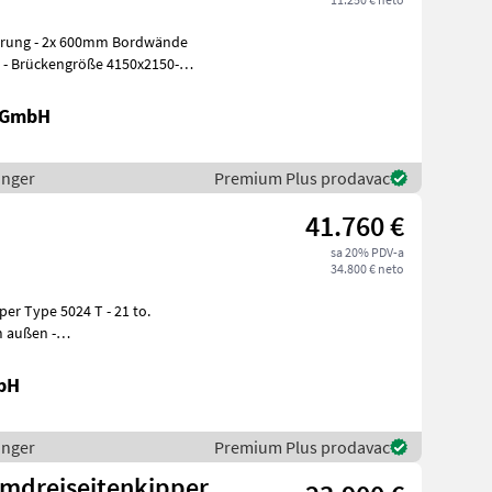
sierung - 2x 600mm Bordwände
n - Brückengröße 4150x2150-
k GmbH
inger
Premium Plus prodavac
41.760 €
sa 20% PDV-a
34.800 € neto
verriege
bH
inger
Premium Plus prodavac
emdreiseitenkipper