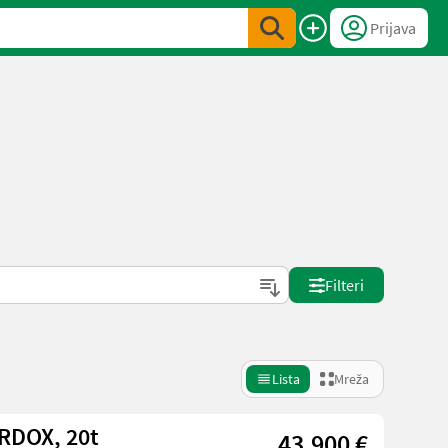
Prijava
Filteri
Lista
Mreža
RDOX, 20t
43.900 €