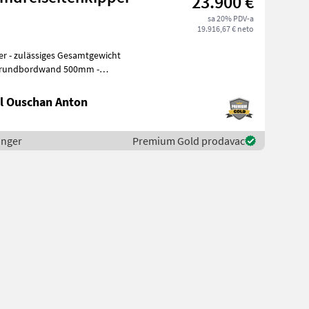
23.900 €
sa 20% PDV-a
19.916,67 € neto
r - zulässiges Gesamtgewicht
l Ouschan Anton
inger
Premium Gold prodavac