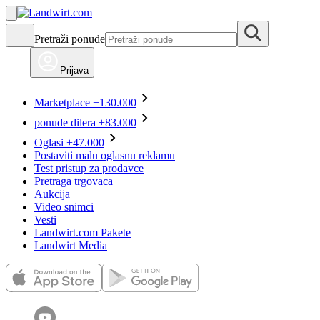
Pretraži ponude
Prijava
Marketplace
+130.000
ponude dilera
+83.000
Oglasi
+47.000
Postaviti malu oglasnu reklamu
Test pristup za prodavce
Pretraga trgovaca
Aukcija
Video snimci
Vesti
Landwirt.com Pakete
Landwirt Media