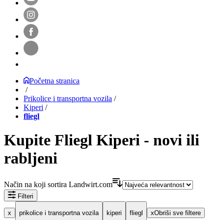
Početna stranica
/
Prikolice i transportna vozila
/
Kiperi
/
fliegl
Kupite Fliegl Kiperi - novi ili
rabljeni
Način na koji sortira Landwirt.com
Filteri
x
prikolice i transportna vozila
kiperi
fliegl
x
Obriši sve filtere