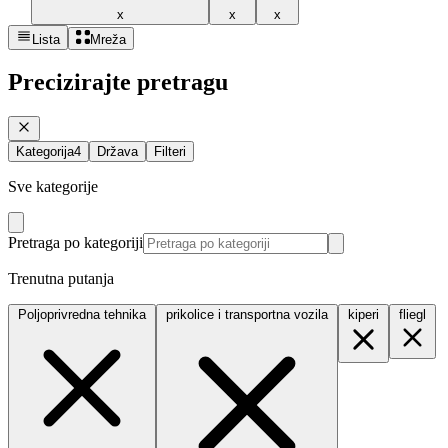
x
x
x
Lista
Mreža
Precizirajte pretragu
Kategorija
4
Država
Filteri
Sve kategorije
Pretraga po kategoriji
Trenutna putanja
Poljoprivredna tehnika
prikolice i transportna vozila
kiperi
fliegl