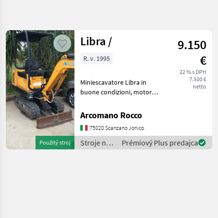
Spresniť
hľadanie
Libra /
9.150
Kategória
Krajina
Filtre
4
€
R. v. 1995
22 % s DPH
Zobraziť 1
AKTUÁLNA
Resetovať
7.500 €
Miniescavatore Libra in
CESTA
výsledkov
netto
buone condizioni, motore
stavebná
Perkins qualsiasi prova.
technika
Stroje na stavbu mini bager
Arcomano Rocco
Stroje
Na
75020 Scanzano Jonico
Stavbu
Stroje na
Prémiový Plus predajca
Použitý stroj
Mini
stavbu /
Bager
Libra
Libra
VYBRAŤ
KATEGÓRIU
Libra