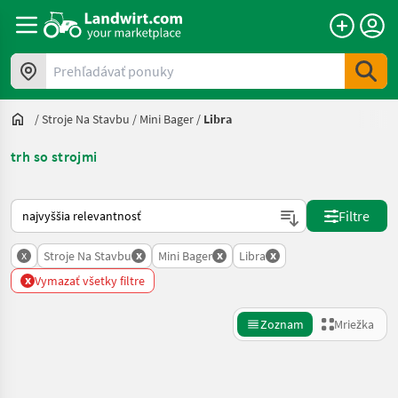
Prehľadávať ponuky
/
Stroje Na Stavbu
/
Mini Bager
/
Libra
trh so strojmi
Takto sa vykonáva triedenie na Landwirt.com
Filtre
x
x
x
x
Stroje Na Stavbu
Mini Bager
Libra
x
Vymazať všetky filtre
Zoznam
Mriežka