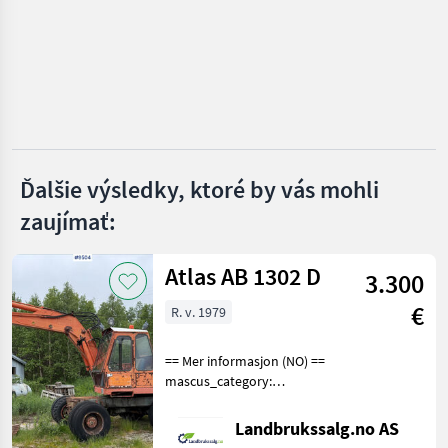
Takeuchi
Kubota
Bobcat
Wacker
Ďalšie výsledky, ktoré by vás mohli
zaujímať:
Rhinoceros
Zobraziť
Atlas AB 1302 D
všetkých
3.300
37
€
R. v. 1979
MARKETPLACE
== Mer informasjon (NO) ==
Ponuky
Drobné
Marketplace
mascus_category:
predajcov
inzeráty
excavators Please provide
reference number upon
Landbrukssalg.no AS
request: 9504 See