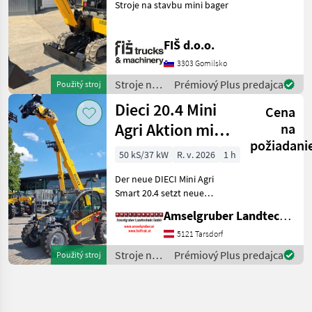
Stroje na stavbu mini bager
FIŠ d.o.o.
3303 Gomilsko
Stroje na
Prémiový Plus predajca
Použitý stroj
stavbu /
Dieci 20.4 Mini
Cena
JCB
Agri Aktion mit
na
požiadani
Österreichpaket
50 kS/37 kW
R. v. 2026
1 h
Der neue DIECI Mini Agri
Smart 20.4 setzt neue
Maßstäbe auf dem Mini-
Amselgruber Landtechnik GmbH
Teleskopladermarkt. Stufe
5 Motor - -Größte Kabine
5121 Tarsdorf
(Baugleich vom Modell 26.6
Stroje na
Prémiový Plus predajca
Použitý stroj
Mini Agri) -50
stavbu /
Dieci