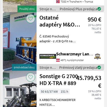
7080 H Trondheim – Tromsø
en.landbrukssalg.no/9504
for more images Specificati
Stroje na
Prémiový Plus predajca
Použitý stroj
stavbu /
Ostatné
950 €
Atlas
adaptéry M&O
20 % s DPH
791,67 €
JCB Q –
netto
Č. 63540 Prechodový
kompatibilné s
adaptér - z JCB Q-Fit na
EURO
upevnenie EURO - s
centrálnym aretovaním - s
Schwarzmayr Landtechnik GmbH - Aurolzmünster
nosnosťou 3, 0 t VFG –
použitý Predajný tím
4971 Aurolzmünster
spoločnosti Schwarzmayr v
Stroje na
Prémiový zlatý predajca
predvádzací stroj
stavbu /
Sonstige G 2700
45.799,53
Sonstige
HD X-TRA # 889
€
50 kS/37 kW
151 h
19 % s DPH
38.487 €
netto
X ARBEITSSCHEINWERFER
HINTE1X