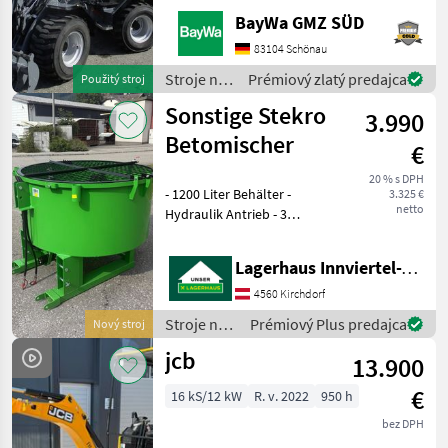
ARBEITSSCHEINWERFER
BayWa GMZ SÜD
VORNE1X
HECKGEWICHTSPLATTE 62
83104 Schönau
KG1X
Stroje na
Prémiový zlatý predajca
Použitý stroj
HYDRAULIKKREISLAUF
stavbu /
Sonstige Stekro
DPPPEL31X15.50-15
3.990
Sonstige
SKIDDATENBESCHEINIGUNG
Betomischer
€
BRD 20 KMDRUCKFREIER
20 % s DPH
- 1200 Liter Behälter -
3.325 €
netto
Hydraulik Antrieb - 3
Punktanbau -
Stapleraufnahme -
Lagerhaus Innviertel-Traunviertel-Urfahr eGen, Kirchdorf
Auslaufschieber hinten und
rechts - Auslaufrutsche -
4560 Kirchdorf
Sackaufreißer
Stroje na
Prémiový Plus predajca
Nový stroj
stavbu /
jcb
13.900
Sonstige
€
16 kS/12 kW
R. v. 2022
950 h
bez DPH