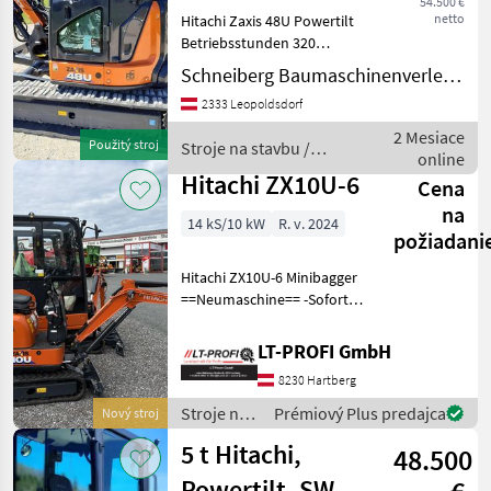
54.500 €
netto
Hitachi Zaxis 48U Powertilt
Betriebsstunden 320
Baujahr 2021 Zubehör
Schneiberg Baumaschinenverleih GmbH
Grabenschaufel Schaufel
2333 Leopoldsdorf
30/600 Siebschaufel
Reißzahn Palettengabel 2
2 Mesiace
Použitý stroj
Stroje na stavbu /
Ersatzkett
online
Hitachi
Hitachi ZX10U-6
Cena
na
14 kS/10 kW
R. v. 2024
požiadani
Hitachi ZX10U-6 Minibagger
==Neumaschine== -Sofort
Verfügbar -mit
Schnellwechsler -inkl.
LT-PROFI GmbH
Löffelpaket -inkl. Hydraulik
8230 Hartberg
Hammer Maschine zu
besichtigen bei
Stroje na
Prémiový Plus predajca
Nový stroj
stavbu /
5 t Hitachi,
48.500
Hitachi
Powertilt, SW,