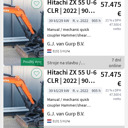
Hitachi ZX 55 U-6
LIGHTS AIR CON
57.475
Hitachi
CLR | 2022 | 905h
€
| A/C
39 kS/29 kW
R. v. 2022
905 h
21 % s DPH
47.500 €
netto
Manual / mechanic quick
coupler Hammer/shear
hydr. circuit Air conditioning
G.J. van Gurp B.V.
Battery disconnector Stroje
8131 S Wijhe
na stavbu mini bager
7 dní
Použitý stroj
Stroje na stavbu /
online
Hitachi
Hitachi ZX 55 U-6
57.475
CLR | 2022 | 905h
€
| A/C
39 kS/29 kW
R. v. 2022
905 h
21 % s DPH
47.500 €
netto
Manual / mechanic quick
coupler Hammer/shear
hydr. circuit Air conditioning
G.J. van Gurp B.V.
Battery disconnector Stroje
8131 S Wijhe
na stavbu mini bager