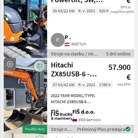
€
Klima, MwSt.
DPH je
30 kS/22 kW
R. v. 2021
320 h
neaplikovateľné
ausweisbar,
ZX48U
P .
3430 Tulln
Stroje na stavbu / mini
5 dní online
Inzerát
bager
Hitachi
57.900
ZX85USB-6 -
€
2022 YEAR - 1780
57 kS/42 kW
R. v. 2022
1780 h
bez DPH
HOURS - 3X
2022 YEAR MODEL/TYPE:
BUCKETS
HITACHI ZX85USB-6
ENGINE: DIESEL HITACHI -
FIŠ d.o.o.
42.4kw WORKING HOURS
1780 WEIGHT 8650kg
3303 Gomilsko
HYDRAULIC QUICK
Stroje na
Prémiový Plus predajca
Použitý stroj
COUPLER BLADE CAMERA
stavbu /