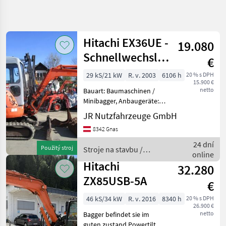
Spresniť
hľadanie
Hitachi EX36UE -
19.080
Kategória
Krajina
Filtre
4
Schnellwechsler
€
+ 3 Löffel
Zobraziť
29 kS/21 kW
R. v. 2003
6106 h
20 % s DPH
AKTUÁLNA
Resetovať
11
15.900 €
CESTA
netto
Bauart: Baumaschinen /
výsledkov
stavebná
Minibagger, Anbaugeräte:
technika
Schnellwechsler, Löffel,
JR Nutzfahrzeuge GmbH
Sonderausstattung: 3.
Stroje
8342 Gnas
Na
Ventil, Arbeitsscheinwerfer
Stavbu
hinten, Arbeitsscheinwerfer
24 dní
Použitý stroj
Stroje na stavbu /
Mini
vorn, Heizung
online
Hitachi
Bager
Hitachi
32.280
Hitachi
ZX85USB-5A
€
VYBRAŤ
46 kS/34 kW
R. v. 2016
8340 h
20 % s DPH
KATEGÓRIU
26.900 €
netto
Bagger befindet sie im
Hitachi
guten zustand Powertilt