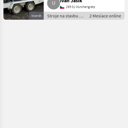
Ivan Jasik
295 01 Münchengrätz
Stroje na stavbu /
2 Mesiace online
Inzerát
mini bager