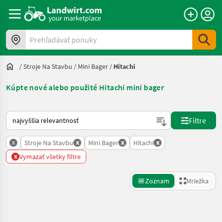
Prehľadávať ponuky
/
Stroje Na Stavbu
/
Mini Bager
/
Hitachi
Kúpte nové alebo použité Hitachi mini bager
Takto sa vykonáva triedenie na Landwirt.com
Filtre
x
x
x
x
Stroje Na Stavbu
Mini Bager
Hitachi
x
Vymazať všetky filtre
Zoznam
Mriežka