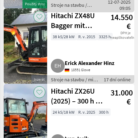
12-07-2025
Použitý stroj
Stroje na stavbu /
09:05
Hitachi
Hitachi ZX48U
14.550
Bagger mit
€
Klima, Radio,
DPH je
38 kS/28 kW
R. v. 2015
3325 h
neaplikovateľné
hydr.
Schnellspanner
Erick Alexander Hinz
18551 Glowe
Stroje na stavbu / mini
17 dní online
Inzerát
bager
Hitachi ZX26U
31.000
(2025) – 300 h –
€
Verkauf
24 kS/18 kW
R. v. 2025
300 h