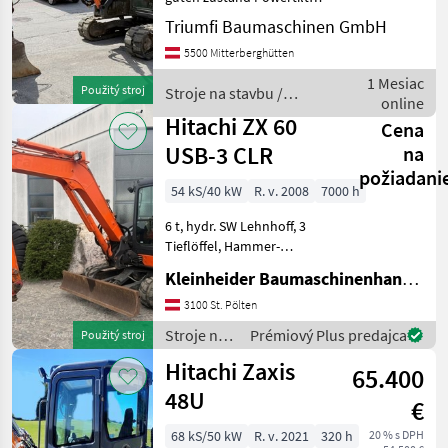
3Löffel Eintausch möglich
Triumfi Baumaschinen GmbH
Takeuchi
Stroje na stavbu mini bager
5500 Mitterberghütten
Kubota
1 Mesiac
Použitý stroj
Stroje na stavbu /
online
Hitachi
Hitachi ZX 60
Bobcat
Cena
USB-3 CLR
na
Wacker
požiadani
54 kS/40 kW
R. v. 2008
7000 h
Rhinoceros
6 t, hydr. SW Lehnhoff, 3
Tieflöffel, Hammer-
Zobraziť
Greiferleitung Stroje na
všetkých
Kleinheider Baumaschinenhandel GmbH.
stavbu mini bager
37
3100 St. Pölten
MARKETPLACE
Stroje na
Prémiový Plus predajca
Použitý stroj
stavbu /
Hitachi Zaxis
Ponuky
Drobné
65.400
Hitachi
Marketplace
predajcov
inzeráty
48U
€
68 kS/50 kW
R. v. 2021
320 h
20 % s DPH