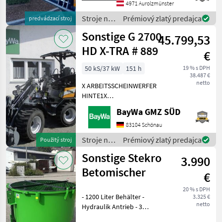
použitý Predajný tím
4971 Aurolzmünster
spoločnosti Schwarzmayr v
Stroje na
Prémiový zlatý predajca
predvádzací stroj
stavbu /
Sonstige G 2700
45.799,53
Sonstige
HD X-TRA # 889
€
50 kS/37 kW
151 h
19 % s DPH
38.487 €
netto
X ARBEITSSCHEINWERFER
HINTE1X
ARBEITSSCHEINWERFER
BayWa GMZ SÜD
VORNE1X
HECKGEWICHTSPLATTE 62
83104 Schönau
KG1X
Stroje na
Prémiový zlatý predajca
Použitý stroj
HYDRAULIKKREISLAUF
stavbu /
Sonstige Stekro
DPPPEL31X15.50-15
3.990
Sonstige
SKIDDATENBESCHEINIGUNG
Betomischer
€
BRD 20 KMDRUCKFREIER
20 % s DPH
- 1200 Liter Behälter -
3.325 €
netto
Hydraulik Antrieb - 3
Punktanbau -