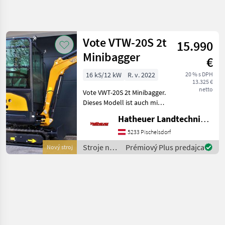
Spresniť
hľadanie
Vote VTW-20S 2t
15.990
Kategória
Krajina
Filtre
4
Minibagger
€
16 kS/12 kW
R. v. 2022
20 % s DPH
Zobraziť 1
AKTUÁLNA
Resetovať
13.325 €
CESTA
výsledkov
netto
Vote VWT-20S 2t Minibagger.
stavebná
Dieses Modell ist auch mit
technika
Verstellfahrwerk auf Lager. (
Hatheuer Landtechnik GmbH & Co.KG.
Stroje
16.990€ inkl. Mwst ) - 3
Na
Zylinder Kubota Motor -
5233 Pischelsdorf
Stavbu
Max. Grabtiefe: 2120mm
Stroje na
Prémiový Plus predajca
Nový stroj
Mini
stavbu /
Bager
Vote
Vote
VYBRAŤ
KATEGÓRIU
Vote