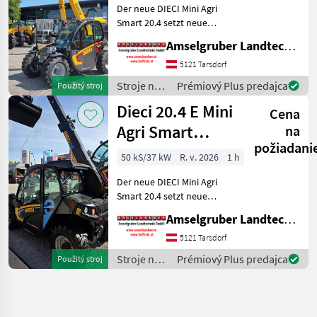
Der neue DIECI Mini Agri
Smart 20.4 setzt neue
Maßstäbe auf dem Mini-
Amselgruber Landtechnik GmbH
Teleskopladermarkt. Stufe
5 Motor - -Größte Kabine
5121 Tarsdorf
(Baugleich vom Modell 26.6
Stroje na
Prémiový Plus predajca
Použitý stroj
Mini Agri) -50
stavbu /
Dieci 20.4 E Mini
Cena
Dieci
Agri Smart
na
požiadani
ELEKTRO
50 kS/37 kW
R. v. 2026
1 h
Teleskoplader
Der neue DIECI Mini Agri
TOP
Smart 20.4 setzt neue
Maßstäbe auf dem Mini-
Amselgruber Landtechnik GmbH
Teleskopladermarkt. 100 %
Elektro! -Größte Kabine
5121 Tarsdorf
(Baugleich vom Modell 26.6
Stroje na
Prémiový Plus predajca
Použitý stroj
Mini Agri) -Echt
stavbu /
Dieci