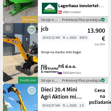
Stapleraufnahme -
Lagerhaus Innviertel-Traunviertel-Urfahr eGen, Kirchdorf
Auslaufschieber hinten und
rechts - Auslaufrutsche -
4560 Kirchdorf
Sackaufreißer
Stroje na
Prémiový Plus predajca
Nový stroj
stavbu /
jcb
13.900
Sonstige
€
16 kS/12 kW
R. v. 2022
950 h
bez DPH
Stroje na stavbu mini bager
FIŠ d.o.o.
3303 Gomilsko
Stroje na
Prémiový Plus predajca
Použitý stroj
stavbu /
Dieci 20.4 Mini
Cena
JCB
Agri Aktion mit
na
požiadani
Österreichpaket
50 kS/37 kW
R. v. 2026
1 h