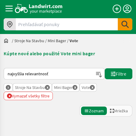
Prehľadávať ponuky
/
Stroje Na Stavbu
/
Mini Bager
/
Vote
Kúpte nové alebo použité Vote mini bager
Takto sa vykonáva triedenie na Landwirt.com
Filtre
x
x
x
x
Stroje Na Stavbu
Mini Bager
Vote
x
Vymazať všetky filtre
Zoznam
Mriežka