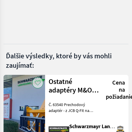
Takeuchi
Kubota
Bobcat
Wacker
Ďalšie výsledky, ktoré by vás mohli
zaujímať:
Rhinoceros
Zobraziť
Ostatné
všetkých
Cena
38
adaptéry M&O
na
požiadani
JCB Q –
MARKETPLACE
Č. 63540 Prechodový
kompatibilné s
Ponuky
Drobné
adaptér - z JCB Q-Fit na
Marketplace
predajcov
EURO
inzeráty
upevnenie EURO - s
centrálnym aretovaním - s
Schwarzmayr Landtechnik GmbH - Aurolzmünster
nosnosťou 3, 0 t VFG –