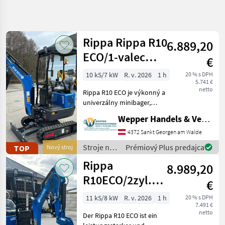
Spresniť
hľadanie
Rippa Rippa R10
6.889,20
Kategória
Krajina
Filtre
4
ECO/1-valec
€
Yoop/s
Zobraziť
10 kS/7 kW
R. v. 2026
1 h
20 % s DPH
AKTUÁLNA
Resetovať
10
5.741 €
nastaviteľným
CESTA
netto
výsledkov
Rippa R10 ECO je výkonný a
podvozkom/Sei
stavebná
univerzálny minibager,
technika
ideálny pre stavebné
Wepper Handels & Vermietungs GmbH
Stroje
projekty, záhradníctvo a
Na
terénne úpravy, ako aj pre
4372 Sankt Georgen am Walde
Stavbu
súkromné práce.
Stroje na
Prémiový Plus predajca
TOP
Nový stroj
Mini
Prevádzková hmotnosť 978
stavbu /
Bager
Rippa
8.989,20
Rippa
Rippa
R10ECO/2zyl.
€
Kubota/mit
VYBRAŤ
11 kS/8 kW
R. v. 2026
1 h
20 % s DPH
KATEGÓRIU
7.491 €
Verstellfahrwerk/S
netto
Der Rippa R10 ECO ist ein
Rippa