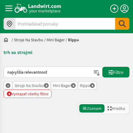
Prehľadávať ponuky
/
Stroje Na Stavbu
/
Mini Bager
/
Rippa
trh so strojmi
Takto sa vykonáva triedenie na Landwirt.com
Filtre
x
x
x
x
Stroje Na Stavbu
Mini Bager
Rippa
x
Vymazať všetky filtre
Zoznam
Mriežka