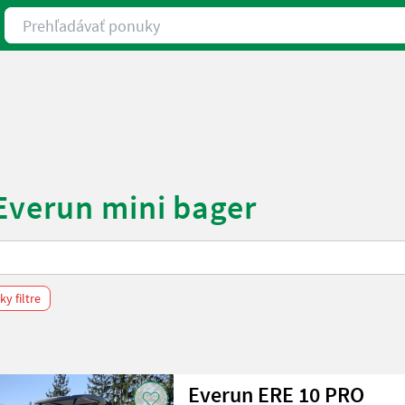
Prehľadávať ponuky
Everun mini bager
y filtre
Everun ERE 10 PRO