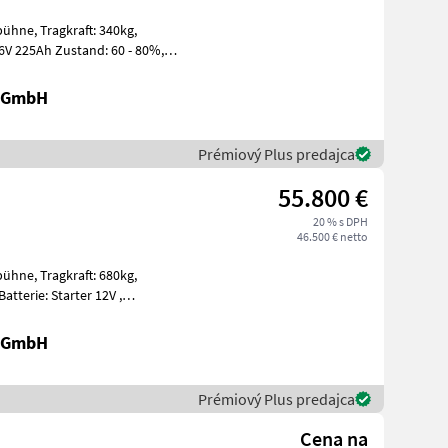
t: 340kg,
r GmbH
Prémiový Plus predajca
55.800 €
20 % s DPH
46.500 € netto
t: 680kg,
t, Edelstahl
r GmbH
Prémiový Plus predajca
Cena na