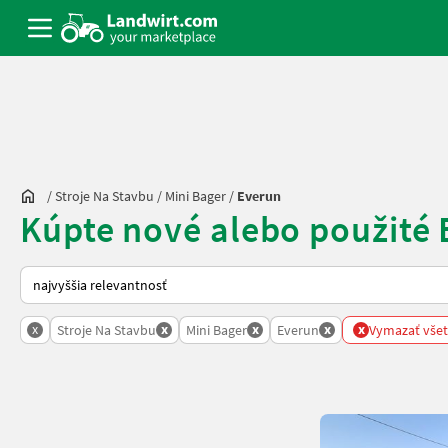
/
Stroje Na Stavbu
/
Mini Bager
/
Everun
Kúpte nové alebo použité 
Takto sa vykonáva triedenie na Landwirt.com
x
x
x
x
x
Stroje Na Stavbu
Mini Bager
Everun
Vymazať všetk