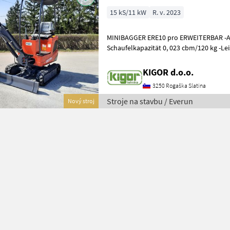
15 kS/11 kW
R. v. 2023
MINIBAGGER ERE10 pro ERWEITERBAR -Arbeitsgewicht 1000 kg -
Schaufelkapazität 0, 023 cbm/120 kg -Leistung 7, 5kW -Durchfluss 6
ml/Jahr - Pumpenfluss 18L/min
KIGOR d.o.o.
3250 Rogaška Slatina
Stroje na stavbu / Everun
Nový stroj