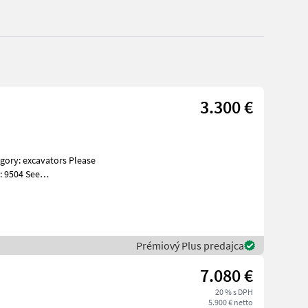
3.300 €
: 9504 See
s Specificati
Prémiový Plus predajca
7.080 €
20 % s DPH
5.900 € netto