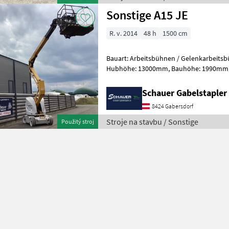
Sonstige A15 JE
R. v. 2014
48 h
1500 cm
Bauart: Arbeitsbühnen / Gelenkarbeitsbühne, Tragkraft
Hubhöhe: 13000mm, Bauhöhe: 1990mm, Bereifung vorne: Bandagen
Einfach 60 - 80% , Bereifung hinten: Ba
Schauer Gabelstaple
8424 Gabersdorf
Stroje na stavbu / Sonstige
Použitý stroj