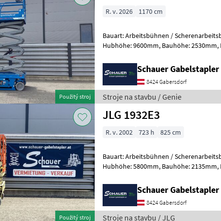
R. v. 2026
1170 cm
Bauart: Arbeitsbühnen / Scherenarbeitsbühne, Tragkraf
Hubhöhe: 9600mm, Bauhöhe: 2530mm, Batterie: Trojan 6V 228Ah
Zustand: Neu, Bereifung vorne: Vollg
Schauer Gabelstaple
8424 Gabersdorf
Stroje na stavbu / Genie
Použitý stroj
JLG 1932E3
R. v. 2002
723 h
825 cm
Bauart: Arbeitsbühnen / Scherenarbeitsbühne, Tragkraf
Hubhöhe: 5800mm, Bauhöhe: 2135mm, Batterie: Trojan PzS 24V
Zustand: Neu, Bereifung vorne: Banda
Schauer Gabelstaple
8424 Gabersdorf
Stroje na stavbu / JLG
Použitý stroj