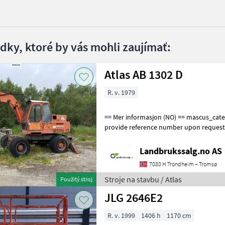
edky, ktoré by vás mohli zaujímať:
Atlas AB 1302 D
R. v. 1979
== Mer informasjon (NO) == mascus_category: excavators Please
provide reference number upon request
en.landbrukssalg.no/9504 for more image
Landbrukssalg.no AS
7080 H Trondheim – Tromsø
Stroje na stavbu / Atlas
Použitý stroj
JLG 2646E2
R. v. 1999
1406 h
1170 cm