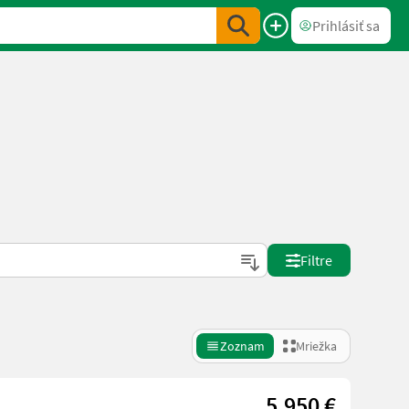
Prihlásiť sa
Filtre
Zoznam
Mriežka
5.950 €