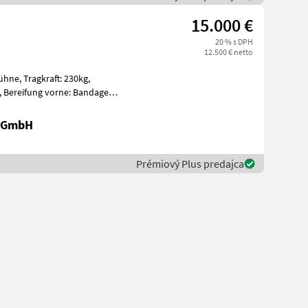
15.000 €
20 % s DPH
12.500 € netto
: 230kg,
nda
r GmbH
Prémiový Plus predajca