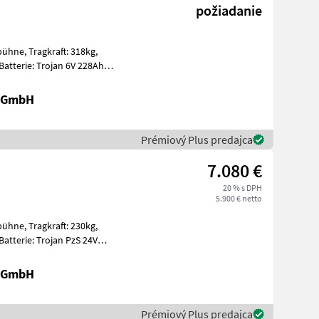
požiadanie
t: 318kg,
ummi E
r GmbH
Prémiový Plus predajca
7.080 €
20 % s DPH
5.900 € netto
t: 230kg,
gen Ein
r GmbH
Prémiový Plus predajca