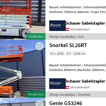
Bauart: Arbeitsbühnen / Scherenarbeitsbühne, Tragkraf
Hubhöhe: 7920mm, Batterie: Trojan PzS 6V 225Ah Zustand: 60 - 80%,
Bereifung vorne: Vollgummi Einfach 8
Schauer Gabelstaple
8424 Gabersdorf
Stroje na stavbu / JLG
Použitý stroj
Snorkel SL26RT
R. v. 2026
2 h
2130 cm
Bauart: Arbeitsbühnen / Scherenarbeitsbühne, Tragkraf
Hubhöhe: 8000mm, Bauhöhe: 2600mm, Batterie: Starter 12V ,
Sonderausstattung: CE Zertifika
Schauer Gabelstaple
8424 Gabersdorf
Stroje na stavbu / Snorkel
Použitý stroj
Genie GS3246