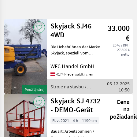
Spresniť
hľadanie
Skyjack SJ46
33.000
Kategória
Krajina
Filtre
4
4WD
€
20 % s DPH
Die Hebebühnen der Marke
Zobraziť 6
AKTUÁLNA
Resetovať
27.500 €
CESTA
Skyjack, speziell vom
výsledkov
netto
Modell , zeichnen sich
stavebná
durch ihre robuste
WFC Handel GmbH
technika
Bauweise und hohe
Stroje
4174 Niederwaldkirchen
Zuverlässigkeit aus. Dieses
Na
05-12-2025
Modell gehört zur Kategorie
Stavbu
Stroje na stavbu /
10:50
de
Použitý stroj
Zdvihaci
Skyjack
Kos
Skyjack SJ 4732
Cena
Skyjack
- DEMO-Gerät
na
požiadani
VYBRAŤ
R. v. 2021
4 h
1190 cm
KATEGÓRIU
Bauart: Arbeitsbühnen /
Skyjack