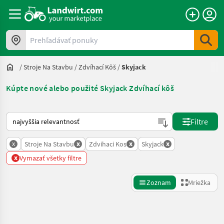
Prehľadávať ponuky
/
Stroje Na Stavbu
/
Zdvíhací Kôš
/
Skyjack
Kúpte nové alebo použité Skyjack Zdvíhací kôš
Takto sa vykonáva triedenie na Landwirt.com
Filtre
x
x
x
x
Stroje Na Stavbu
Zdvihaci Kos
Skyjack
x
Vymazať všetky filtre
Zoznam
Mriežka