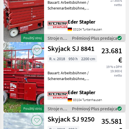
17.500 €
Bauart: Arbeitsbühnen /
netto
Scherenarbeitsbühne,
Tragkraft: 350kg, Bauhöhe:
2210mm, Bereifung vorne:
Eder Stapler
Vollgummi , Bereifung
83104 Tuntenhausen
hinten: Vollgummi ,
Sonderausstattungbeschrei
Stroje na
Prémiový Plus predajca
Použitý stroj
stavbu /
Skyjack SJ 8841
23.681
Skyjack
€
R. v. 2018
950 h
2200 cm
19 % s DPH
19.900 €
Bauart: Arbeitsbühnen /
netto
Scherenarbeitsbühne,
Tragkraft: 681kg, Bauhöhe:
2900mm, Bereifung vorne:
Eder Stapler
Non Marking , Bereifung
83104 Tuntenhausen
hinten: Non Marking ,
Sonderausstattungbesc
Stroje na
Prémiový Plus predajca
Použitý stroj
stavbu /
Skyjack SJ 9250
35.581
Skyjack