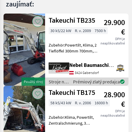
zaujímať:
Takeuchi TB235
29.900
€
30 kS/22 kW
R. v. 2009
7500 h
DPH je
neaplikovateľné
Zubehör:Powertilt, Klima, 2
Tieflöffel 300mm 700mm,
1Böschungslöffel
1200mm.Hydraulikpumpe
Nebel Baumaschinen
wurde bei
8424 Gabersdorf
7000Std.Erneuert. Stroje na
stavbu mini bager
Stroje na
Prémiový zlatý predajca
Použitý stroj
stavbu /
Takeuchi TB175
28.900
Takeuchi
€
58 kS/43 kW
R. v. 2006
16000 h
DPH je
neaplikovateľné
Zubehör:Klima, Powertilt,
Zentralschmierung, 3
Tieflöffel 400mm 600mm