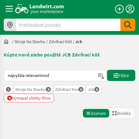
Prehľadávať ponuky
/
Stroje Na Stavbu
/
Zdvíhací Kôš
/
Jcb
Kúpte nové alebo použité JCB Zdvíhací kôš
Takto sa vykonáva triedenie na Landwirt.com
Filtre
x
x
x
x
Stroje Na Stavbu
Zdvihaci Kos
Jcb
x
Vymazať všetky filtre
Zoznam
Mriežka