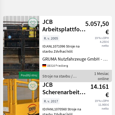
Spresniť
hľadanie
JCB
5.057,50
Kategória
Krajina
Filtre
4
Arbeitsplattform
€
1321A
R. v. 2005
19 % s DPH
Zobraziť 3
AKTUÁLNA
Resetovať
4.250 €
CESTA
výsledkov
netto
ID:ANL1071096 Stroje na
stavebná
stavbu Zdvíhací kôš
technika
GRUMA Nutzfahrzeuge GmbH - Staplertechnik
Stroje
86316 Friedberg
Na
Stavbu
1 Mesiac
Použitý stroj
Stroje na stavbu /
Zdvihaci
online
JCB
Kos
JCB
14.161
Jcb
Scherenarbeitsbühne
€
10.1
VYBRAŤ
R. v. 2017
19 % s DPH
KATEGÓRIU
11.900 €
netto
ID:FANL1070560 Stroje na
JCB
stavbu Zdvíhací kôš