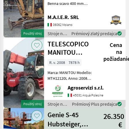
Benna scavo 400 mm
Benna scavo 800 mm
Benna liscia 1400 mm Stroje
M.A.I.E.R. SRL
na stavbu mini bager
06062 Moiano
Stroje na
Prémiový zlatý predajca
Použitý stroj
stavbu /
TELESCOPICO
Cena
Case IH
MANITOU
na
požiadani
MHT10120L
R. v. 2008
7878 h
(ANNO 2008)
Marca: MANITOU Modello:
MTH12120L Anno: 2008
Accessori: BLOCCO
Agroservizi s.r.l.
ATTREZZI, DOPPIO SFILO
Portata max: 12 TON
45031 Arquà Polesine
Altezza max di
Stroje na
Prémiový Plus predajca
Použitý stroj
sollevamento: 9.6 MT
stavbu /
Motore: MERCEDES BENZ 1
Genie S-45
26.350
Manitou
Hubsteiger,
€