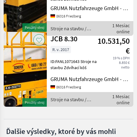
GRUMA Nutzfahrzeuge GmbH - Staplertechnik
Genie
86316 Friedberg
Manitou
1 Mesiac
Použitý stroj
Stroje na stavbu /
online
JCB
JCB 8.30
JLG
10.531,50
€
R. v. 2017
Snorkel
19 % s DPH
ID:FANL1071643 Stroje na
8.850 €
Haulotte
stavbu Zdvíhací kôš
netto
Zobraziť
GRUMA Nutzfahrzeuge GmbH - Staplertechnik
všetkých
86316 Friedberg
19
1 Mesiac
Stroje na stavbu /
MARKETPLACE
online
Použitý stroj
JCB
Ponuky
Drobné
Marketplace
predajcov
inzeráty
Ďalšie výsledky, ktoré by vás mohli