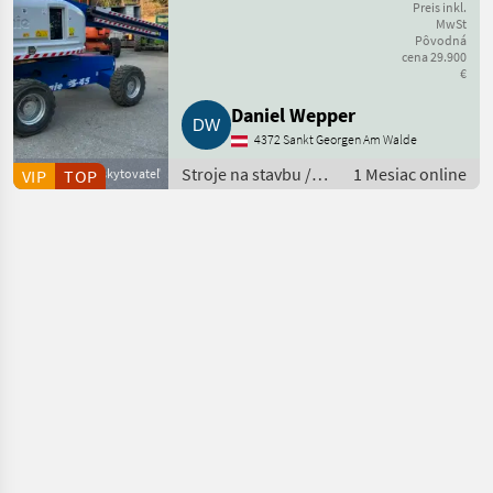
Arbeitsbühne
Preis inkl.
MwSt
Pôvodná
cena 29.900
€
Daniel Wepper
4372 Sankt Georgen Am Walde
Stroje na stavbu /
1 Mesiac online
VIP
Obchodný poskytovateľ
TOP
Ostatné stroje
stavebného
priemyslu