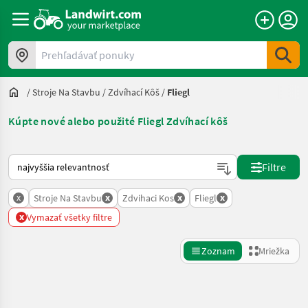
Prehľadávať ponuky
/
Stroje Na Stavbu
/
Zdvíhací Kôš
/
Fliegl
Kúpte nové alebo použité Fliegl Zdvíhací kôš
Takto sa vykonáva triedenie na Landwirt.com
Filtre
x
x
x
x
Stroje Na Stavbu
Zdvihaci Kos
Fliegl
x
Vymazať všetky filtre
Zoznam
Mriežka