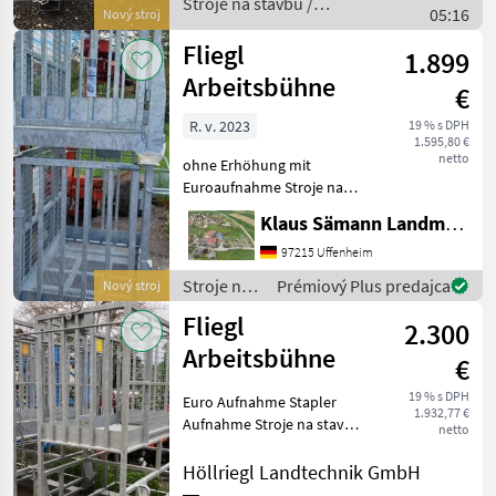
Stroje na stavbu /
05:16
Nový stroj
Fliegl
Fliegl
1.899
Arbeitsbühne
€
R. v. 2023
19 % s DPH
1.595,80 €
netto
ohne Erhöhung mit
Euroaufnahme Stroje na
stavbu Zdvíhací kôš
Klaus Sämann Landmaschinen Fachbetrieb GmbH
97215 Uffenheim
Stroje na
Prémiový Plus predajca
Nový stroj
stavbu /
Fliegl
2.300
Fliegl
Arbeitsbühne
€
19 % s DPH
Euro Aufnahme Stapler
1.932,77 €
Aufnahme Stroje na stavbu
netto
Zdvíhací kôš
Höllriegl Landtechnik GmbH