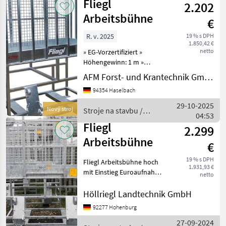
Fliegl
2.202
Arbeitsbühne
€
R. v. 2025
19 % s DPH
1.850,42 €
netto
» EG-Vorzertifiziert »
Höhengewinn: 1 m »
Rutschfestes Gitter am
AFM Forst- und Krantechnik GmbH
Boden » Arbeitshöhe mit
94354 Haselbach
Frontlader: max. 6500 mm »
Serienmäßig mit
29-10-2025
Nový stroj
Stroje na stavbu /
Werkzeugablage » Seitlicher
04:53
Fliegl
Einst
Fliegl
2.299
Arbeitsbühne
€
19 % s DPH
Fliegl Arbeitsbühne hoch
1.931,93 €
mit Einstieg Euroaufnahme
netto
Palettengabelaufnahme
Stroje na stavbu Zdvíhací
Höllriegl Landtechnik GmbH
kôš
92277 Hohenburg
27-09-2024