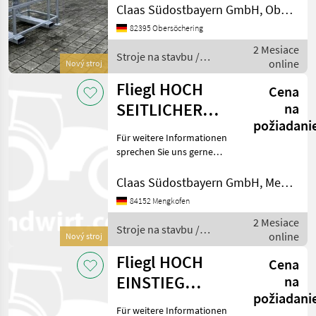
Deutsch;We speak
Claas Südostbayern GmbH, Obersöchering
English.Der Preis ist für den
Genie
82395 Obersöchering
dargestellten Zustand
2 Mesiace
gültig. Die Angaben in der
Stroje na stavbu /
Manitou
online
Besc
Nový stroj
Fliegl
Fliegl HOCH
JLG
Cena
SEITLICHER
na
Snorkel
požiadani
EINSTIG
Für weitere Informationen
sprechen Sie uns gerne
Haulotte
an.Wir sprechen DeutschWe
Zobraziť
speak EnglishDer Preis ist
Claas Südostbayern GmbH, Mengkofen
všetkých
für den dargestellten
84152 Mengkofen
19
Zustand gültig. Die
2 Mesiace
Angaben in der Beschr
Stroje na stavbu /
MODEL
online
Nový stroj
Fliegl
Fliegl HOCH
Cena
EINSTIEG
na
Arbeitsbühne
požiadani
SEITLICH
Für weitere Informationen