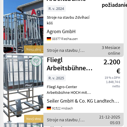
požiadani
R. v. 2024
Stroje na stavbu Zdvíhací
kôš
Agrom GmbH
88377 Riedhausen
3 Mesiace
Nový stroj
Stroje na stavbu /
online
Fliegl
Fliegl
2.200
Arbeitsbühne
€
HOCH mit Euro-
R. v. 2025
19 % s DPH
1.848,74 €
Aufnahme
netto
Fliegl Agro-Center
Arbeitsbühne HOCH mit
seitlichem Einstieg,
Seiler GmbH & Co. KG Landtechnik
vollverzinkt Art.-Nr.
91522 Ansbach
ABHFLI000005V - 1.570 x 920
x 1.100 mm - Euronorm-
21-12-2025
Nový stroj
Stroje na stavbu /
Aufnahme - incl.
05:03
Fliegl
Werkzeugablage