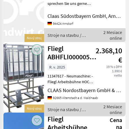
MARKETPLACE
sprechen Sie uns gerne
an.Wir sprechen DeutschWe
Ponuky
Drobné
speak EnglishDer Preis ist
Marketplace
Claas Südostbayern GmbH, Arnstorf
predajcov
inzeráty
für den dargestellten
94424 Arnstorf
Zustand gültig. Die
2 Mesiace
Angaben in der Beschr
Stroje na stavbu /
online
Nový stroj
Fliegl
Fliegl
2.368,10
ABHFLI000005V
€
ARBEITSBÜH.
R. v. 2025
19 % s DPH
1.990 €
HOCH
netto
11347617 - Neumaschine: -
Fliegl Arbeitsbühne HOCH,
Einstieg seitlich
CLAAS Nordostbayern GmbH & Co. KG, Altenstadt
Artikelnummer:
92665 Altenstadt a.d. Waldnaab
ABHFLI000005V - Baujahr:
2025 - EURO-Aufnahme;
2 Mesiace
Nový stroj
Stroje na stavbu /
Vollverzinkt; EG-
online
Fliegl
Vorzertifiziert;
Fliegl
Cena
Arbeitsbühne
na