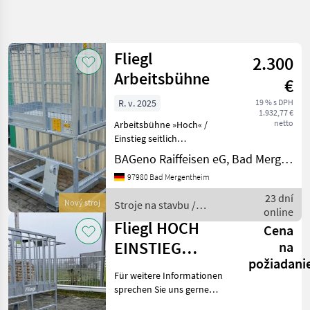
Spresniť
hľadanie
Fliegl
2.300
Kategória
Krajina
Filtre
4
Arbeitsbühne
€
Zobraziť
R. v. 2025
19 % s DPH
AKTUÁLNA
Resetovať
11
1.932,77 €
CESTA
netto
Arbeitsbühne »Hoch« /
výsledkov
stavebná
Einstieg seitlich
technika
1570x920x1100 mm /
BAGeno Raiffeisen eG, Bad Mergentheim
Euronormaufnahme /
Stroje
97980 Bad Mergentheim
Na
verzinkt » Korb (L x B x H):
Stavbu
1570 x 920 x 1100 mm »
23 dní
Nový stroj
Stroje na stavbu /
Zdvihaci
Gesamtmaße (L x B x H):
online
Fliegl
Kos
1880 x 1280
Fliegl HOCH
Cena
Fliegl
EINSTIEG
na
požiadani
SEITLICH
VYBRAŤ
Für weitere Informationen
KATEGÓRIU
sprechen Sie uns gerne
an.Wir sprechen
Fliegl