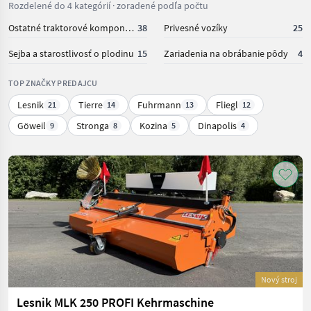
Rozdelené do 4 kategórií · zoradené podľa počtu
Ostatné traktorové komponenty
38
Privesné vozíky
25
Sejba a starostlivosť o plodinu
15
Zariadenia na obrábanie pôdy
4
TOP ZNAČKY PREDAJCU
Lesnik
Tierre
Fuhrmann
Fliegl
21
14
13
12
Göweil
Stronga
Kozina
Dinapolis
9
8
5
4
Nový stroj
Lesnik MLK 250 PROFI Kehrmaschine