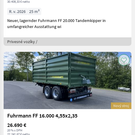
30.408,33 € netto
R. v. 2026
25 m³
Neuer, lagernder Fuhrmann FF 20.000 Tandemkipper in
umfangreicher Ausstattung wi
Privesné vozíky /
Nový stroj
Fuhrmann FF 16.000 4,55x2,35
26.690 €
20 % s DPH
22.241,67 € netto