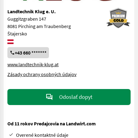
Landtechnik Klug e. U.
Guggitzgraben 147
8081 Pirching am Traubenberg
Štajersko
+43 660 *******
www.landtechnik-klug.at
Zásady ochrany osobných údajov
Odoslať dopyt
Od 11 rokov Predajcovia na Landwirt.com
Overené kontaktné údaje