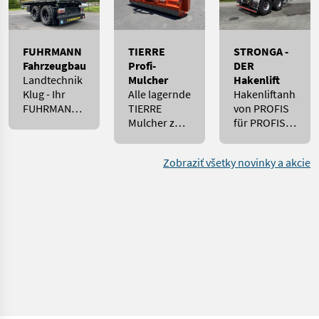
FUHRMANN
TIERRE
STRONGA -
Fahrzeugbau
Profi-
DER
Landtechnik
Mulcher
Hakenlift
Klug - Ihr
Alle lagernde
Hakenliftanhänge
FUHRMANN
TIERRE
von PROFIS
Experte!
Mulcher zum
für PROFIS
Bestpreis
in bester
verfügbar!
Qualität!
Zobraziť všetky novinky a akcie