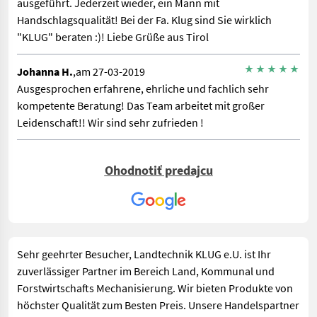
ausgeführt. Jederzeit wieder, ein Mann mit
Handschlagsqualität! Bei der Fa. Klug sind Sie wirklich
"KLUG" beraten :)! Liebe Grüße aus Tirol
Johanna H.
,am 27-03-2019
Ausgesprochen erfahrene, ehrliche und fachlich sehr
kompetente Beratung! Das Team arbeitet mit großer
Leidenschaft!! Wir sind sehr zufrieden !
Lena M.
,am 27-03-2019
Ohodnotiť predajcu
Wirklich toll, man wird professionell beraten die preise sind
top für die Produkte und es wird sehr respektvoll mit einem
umgegangen. Man wird einfach KLUG beraten
Sehr geehrter Besucher, Landtechnik KLUG e.U. ist Ihr
zuverlässiger Partner im Bereich Land, Kommunal und
Forstwirtschafts Mechanisierung. Wir bieten Produkte von
höchster Qualität zum Besten Preis. Unsere Handelspartner