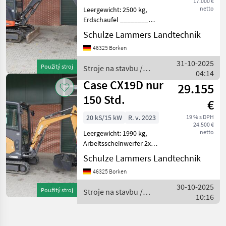
17.000 €
netto
Leergewicht: 2500 kg,
Erdschaufel ________
Stroje na stavbu mini bager
Schulze Lammers Landtechnik
46325 Borken
31-10-2025
Použitý stroj
Stroje na stavbu /
04:14
Case IH
Case CX19D nur
29.155
150 Std.
€
20 kS/15 kW
R. v. 2023
19 % s DPH
24.500 €
netto
Leergewicht: 1990 kg,
Arbeitsscheinwerfer 2x
hinten, Arbeitsscheinwerfer
Schulze Lammers Landtechnik
2x vorn,
46325 Borken
Einhebelsteuergerät
(elektronisch), Erdschaufel,
30-10-2025
Použitý stroj
Stroje na stavbu /
Kabine, Radio,
10:16
Case IH
Schnellwechs