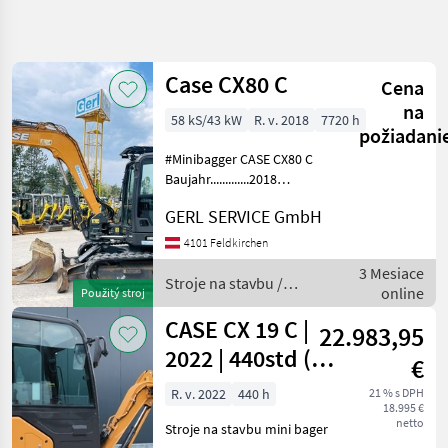
Spresniť
hľadanie
Case CX80 C
Cena
Kategória
Krajina
Filtre
4
na
58 kS/43 kW
R. v. 2018
7720 h
požiadani
Zobraziť 5
AKTUÁLNA
#Minibagger CASE CX80 C
Resetovať
CESTA
výsledkov
Baujahr.............2018
S/N.................DCH080R6NJE6B2006
stavebná
GERL SERVICE GmbH
technika
Stundenzähler.......7720
Motor...............43 kW, 4 Zyl.
Stroje
4101 Feldkirchen
Na
Isuzu Gewicht.
3 Mesiace
Stavbu
Stroje na stavbu /
online
Použitý stroj
Mini
Case IH
Bager
CASE CX 19 C |
22.983,95
Case
2022 | 440std (
€
v.g.l. Bobcat E19
VYBRAŤ
R. v. 2022
440 h
21 % s DPH
KATEGÓRIU
18.995 €
)
netto
Stroje na stavbu mini bager
Case IH
5