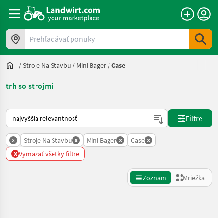
Prehľadávať ponuky
/
Stroje Na Stavbu
/
Mini Bager
/
Case
trh so strojmi
Takto sa vykonáva triedenie na Landwirt.com
Filtre
x
x
x
x
Stroje Na Stavbu
Mini Bager
Case
x
Vymazať všetky filtre
Zoznam
Mriežka