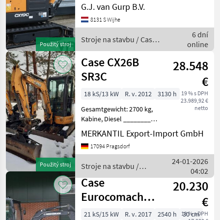
G.J. van Gurp B.V.
Takeuchi
8131 S Wijhe
6 dní
Stroje na stavbu / Case
Bobcat
online
Použitý stroj
IH
Case CX26B
Kubota
28.548
SR3C
€
Wacker
18 kS/13 kW
R. v. 2012
3130 h
19 % s DPH
23.989,92 €
Rhinoceros
netto
Gesamtgewicht: 2700 kg,
Kabine, Diesel ________
Zobraziť
Schild,
MERKANTIL Export-Import GmbH
všetkých
Grabenräumschaufel Stroje
38
17094 Pragsdorf
na stavbu mini bager
24-01-2026
MARKETPLACE
Použitý stroj
Stroje na stavbu /
04:02
Case IH
Case
Ponuky
Drobné
20.230
Marketplace
predajcov
inzeráty
Eurocomach
€
ES25ZT
21 kS/15 kW
R. v. 2017
2540 h
19 % s DPH
30 cm