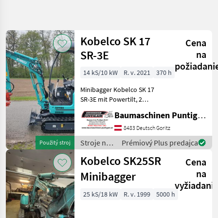
Spresniť
hľadanie
Kobelco SK 17
Cena
Kategória
Krajina
Filtre
4
SR-3E
na
požiadani
14 kS/10 kW
R. v. 2021
370 h
Zobraziť 5
AKTUÁLNA
Resetovať
CESTA
výsledkov
Minibagger Kobelco SK 17
stavebná
SR-3E mit Powertilt, 2
technika
Tieflöffel, 1
Baumaschinen Puntigam GmbH
Stroje
Böschungslöffel,
Na
verstellbares Laufwerk min.
8483 Deutsch Goritz
Stavbu
990 mm bis max 1320 mm,
Stroje na
Prémiový Plus predajca
Použitý stroj
Mini
Betriebsgewicht 1810 kg,
stavbu /
Bager
Referenzn
Kobelco SK25SR
Cena
Kobelco
Kobelco
na
Minibagger
vyžiadani
VYBRAŤ
KATEGÓRIU
25 kS/18 kW
R. v. 1999
5000 h
Kobelco