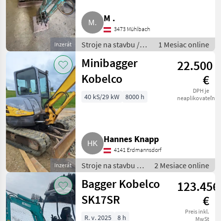
M .
Takeuchi
3473 Mühlbach
Bobcat
Stroje na stavbu /
1 Mesiac online
Inzerát
mini bager
Minibagger
Kubota
22.500
Kobelco
€
Wacker
DPH je
40 kS/29 kW
8000 h
neaplikovateľné
Rhinoceros
Zobraziť
všetkých
Hannes Knapp
37
4141 Erdmannsdorf
MODEL
Stroje na stavbu /
2 Mesiace online
Inzerát
mini bager
Bagger Kobelco
123.456
SK17SR
€
SK10SR-
2E
Preis inkl.
R. v. 2025
8 h
MwSt