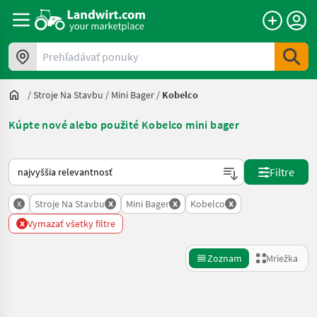
Prehľadávať ponuky
/
Stroje Na Stavbu
/
Mini Bager
/
Kobelco
Kúpte nové alebo použité Kobelco mini bager
Takto sa vykonáva triedenie na Landwirt.com
Filtre
x
x
x
x
Stroje Na Stavbu
Mini Bager
Kobelco
x
Vymazať všetky filtre
Zoznam
Mriežka